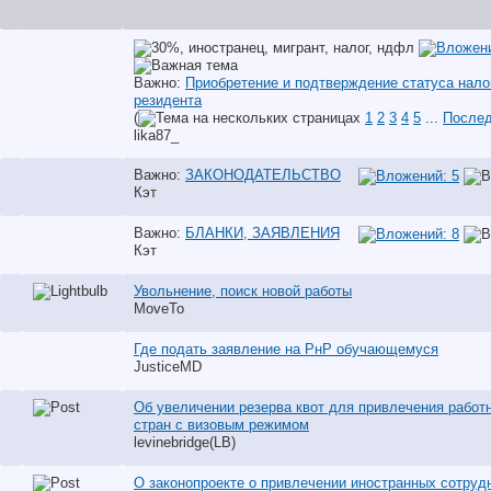
Важно:
Приобретение и подтверждение статуса нало
резидента
(
1
2
3
4
5
...
Послед
lika87_
Важно:
ЗАКОНОДАТЕЛЬСТВО
Кэт
Важно:
БЛАНКИ, ЗАЯВЛЕНИЯ
Кэт
Увольнение, поиск новой работы
MoveTo
Где подать заявление на РнР обучающемуся
JusticeMD
Об увеличении резерва квот для привлечения работн
стран с визовым режимом
levinebridge(LB)
О законопроекте о привлечении иностранных сотруд