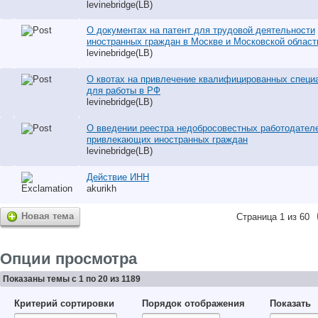
levinebridge(LB)
О документах на патент для трудовой деятельности
иностранных граждан в Москве и Московской област
levinebridge(LB)
О квотах на привлечение квалифицированных специ
для работы в РФ
levinebridge(LB)
О введении реестра недобросовестных работодател
привлекающих иностранных граждан
levinebridge(LB)
Действие ИНН
akurikh
Новая тема
Страница 1 из 60
Опции просмотра
Показаны темы с 1 по 20 из 1189
Критерий сортировки
Порядок отображения
Показать