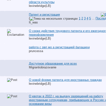
области культуры
levinebridge(LB)
Патент и регистрация
(
1
2
3
4
5
...
Послед
It_was
О сроке действия трудового патента и его ежегодног
переоформления
levinebridge(LB)
работа с рвп мо а регистрацией балашихи
pruncessa
Доступное образование для всех
Migrantiobrazovanie
О новой форме патента для иностранных граждан
levinebridge(LB)
О квотах в 2022 г. на выдачу разрешений на работу
иностранным сотрудникам, прибывающих в Россию 
основании визы