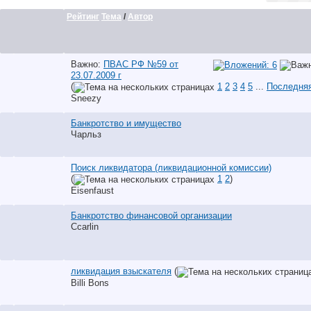
Рейтинг
Тема
/
Автор
Важно:
ПВАС РФ №59 от
23.07.2009 г
(
1
2
3
4
5
...
Последняя
Sneezy
Банкротство и имущество
Чарльз
Поиск ликвидатора (ликвидационной комиссии)
(
1
2
)
Eisenfaust
Банкротство финансовой организации
Ccarlin
ликвидация взыскателя
(
Billi Bons