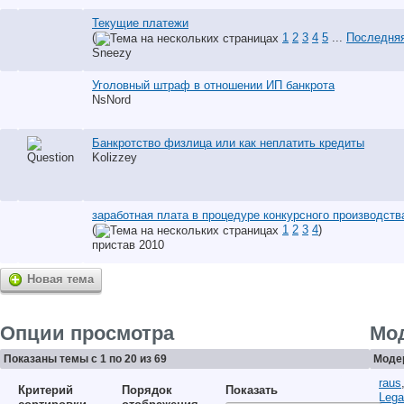
Текущие платежи
(
1
2
3
4
5
...
Последняя
Sneezy
Уголовный штраф в отношении ИП банкрота
NsNord
Банкротство физлица или как неплатить кредиты
Kolizzey
заработная плата в процедуре конкурсного производств
(
1
2
3
4
)
пристав 2010
Новая тема
Опции просмотра
Мо
Показаны темы с 1 по 20 из 69
Модер
raus
Критерий
Порядок
Показать
Lega