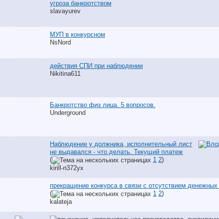
угроза банкротством
slavayurev
МУП в конкурсном
NsNord
действия СПИ при наблюдении
Nikitina611
Банкротство физ лица. 5 вопросов.
Underground
Наблюдение у должника, исполнительный лист
не выдавался - что делать. Текущий платеж
(
1
2
)
kirill-n372yx
прекращение конкурса в связи с отсутствием денежных
(
1
2
)
kalateja