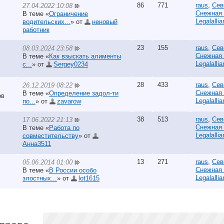
86
771
raus
,
Сев
27.04.2022 10:08
Снежная
В теме «
Ограничение
Legalalli
водительских...
» от
неновый
работник
23
155
raus
,
Сев
08.03.2024 23:58
Снежная
В теме «
Как взыскать алименты
Legalalli
с...
» от
Sergey0234
28
433
raus
,
Сев
26.12.2019 08:22
Снежная
В теме «
Определение задол-ти
ов
Legalalli
по...
» от
zavarow
38
513
raus
,
Сев
17.06.2022 21:13
Снежная
В теме «
Работа по
Legalalli
совместительству
» от
Анна3511
13
271
raus
,
Сев
05.06.2014 01:00
Снежная
В теме «
В России особо
Legalalli
злостных...
» от
lot1615