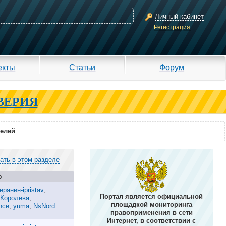
Личный кабинет
Регистрация
екты
Статьи
Форум
ВЕРИЯ
телей
ать в этом разделе
р
ерянин-ipristav
,
Портал является официальной
 Королева
,
площадкой мониторинга
ance
,
yuma
,
NsNord
правоприменения в сети
Интернет, в соответствии с