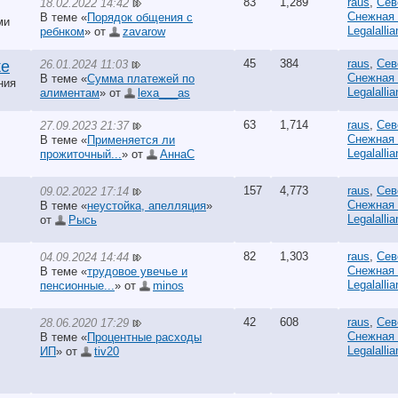
83
1,289
raus
,
Сев
18.02.2022 14:42
Снежная
В теме «
Порядок общения с
ми
Legalalli
ребнком
» от
zavarow
45
384
raus
,
Сев
26.01.2024 11:03
ке
Снежная
В теме «
Сумма платежей по
ния
Legalalli
алиментам
» от
lexa___as
63
1,714
raus
,
Сев
27.09.2023 21:37
Снежная
В теме «
Применяется ли
Legalalli
прожиточный...
» от
АннаС
157
4,773
raus
,
Сев
09.02.2022 17:14
Снежная
В теме «
неустойка, апелляция
»
Legalalli
от
Рысь
82
1,303
raus
,
Сев
04.09.2024 14:44
Снежная
В теме «
трудовое увечье и
Legalalli
пенсионные...
» от
minos
42
608
raus
,
Сев
28.06.2020 17:29
Снежная
В теме «
Процентные расходы
Legalalli
ИП
» от
tiv20