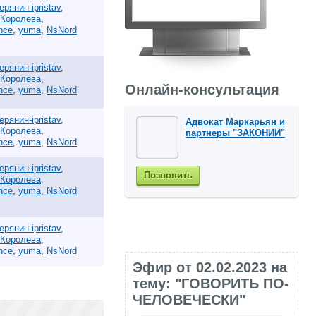
ерянин-ipristav
,
 Королева
,
ance
,
yuma
,
NsNord
ерянин-ipristav
,
 Королева
,
Онлайн-консультация
ance
,
yuma
,
NsNord
ерянин-ipristav
,
Адвокат Маркарьян и
 Королева
,
партнеры "ЗАКОНИИ"
ance
,
yuma
,
NsNord
ерянин-ipristav
,
Позвонить
 Королева
,
ance
,
yuma
,
NsNord
ерянин-ipristav
,
 Королева
,
ance
,
yuma
,
NsNord
Эфир от 02.02.2023 на
тему: "ГОВОРИТЬ ПО-
ЧЕЛОВЕЧЕСКИ"