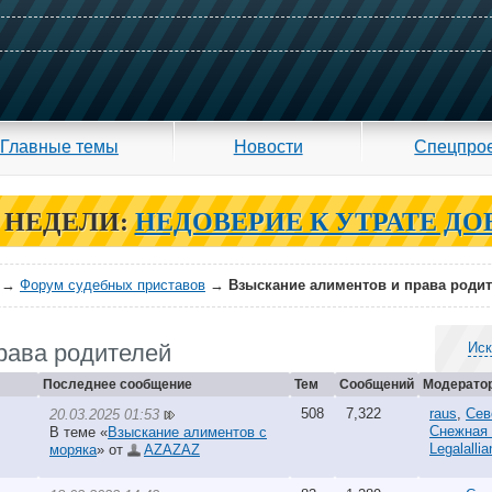
Главные темы
Новости
Спецпро
 НЕДЕЛИ:
НЕДОВЕРИЕ К УТРАТЕ ДО
→
Форум судебных приставов
→
Взыскание алиментов и права роди
рава родителей
Иск
Последнее сообщение
Тем
Сообщений
Модерато
508
7,322
raus
,
Сев
20.03.2025 01:53
Снежная
В теме «
Взыскание алиментов с
Legalalli
моряка
» от
AZAZAZ