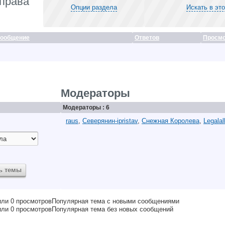
 права
Опции раздела
Искать в эт
сообщение
Ответов
Просмо
Модераторы
Модераторы : 6
raus
,
Северянин-ipristav
,
Снежная Королева
,
Legalal
Популярная тема с новыми сообщениями
Популярная тема без новых сообщений