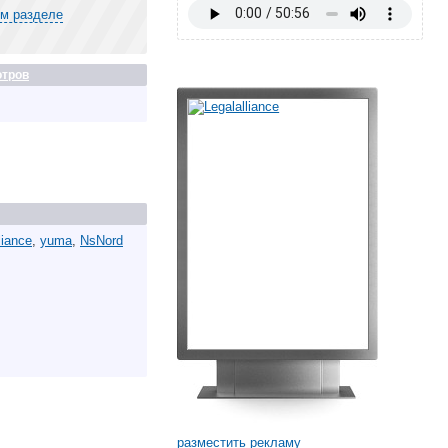
ом разделе
тров
liance
,
yuma
,
NsNord
разместить рекламу