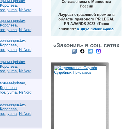
ерянин-ipristav
,
Соглашением с Минюстом
 Королева
,
России
ance
,
yuma
,
NsNord
Лауреат отраслевой премии в
области правового PR LEGAL
ерянин-ipristav
,
PR AWARDS 2023 «Точка
 Королева
,
кипения»
в двух номинациях
.
ance
,
yuma
,
NsNord
ерянин-ipristav
,
«Закония» в соц. сетях
 Королева
,
ance
,
yuma
,
NsNord
ерянин-ipristav
,
 Королева
,
ance
,
yuma
,
NsNord
ерянин-ipristav
,
 Королева
,
ance
,
yuma
,
NsNord
ерянин-ipristav
,
 Королева
,
ance
,
yuma
,
NsNord