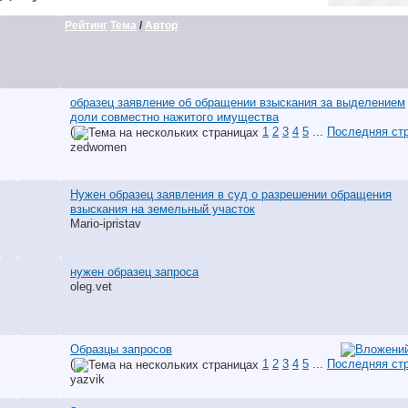
Рейтинг
Тема
/
Автор
образец заявление об обращении взыскания за выделением
доли совместно нажитого имущества
(
1
2
3
4
5
...
Последняя ст
zedwomen
Нужен образец заявления в суд о разрешении обращения
взыскания на земельный участок
Mario-ipristav
нужен образец запроса
oleg.vet
Образцы запросов
(
1
2
3
4
5
...
Последняя ст
yazvik