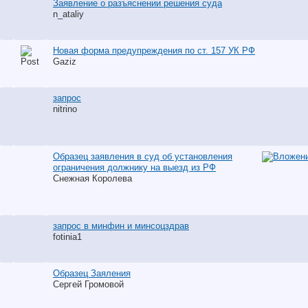
Заявление о разъяснении решения суда
n_ataliy
Новая форма предупреждения по ст. 157 УК РФ
Gaziz
запрос
nitrino
Образец заявления в суд об установления
ограничения должнику на выезд из РФ
Снежная Королева
запрос в минфин и минсоцздрав
fotinia1
Образец Заяления
Сергей Громовой