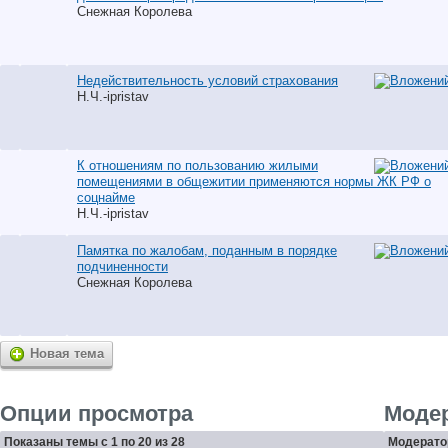
Снежная Королева
Недействительность условий страхования
Н.Ч.-ipristav
К отношениям по пользованию жилыми
помещениями в общежитии применяются нормы ЖК РФ о
соцнайме
Н.Ч.-ipristav
Памятка по жалобам, поданным в порядке
подчиненности
Снежная Королева
Новая тема
Опции просмотра
Моде
Показаны темы с 1 по 20 из 28
Модератор