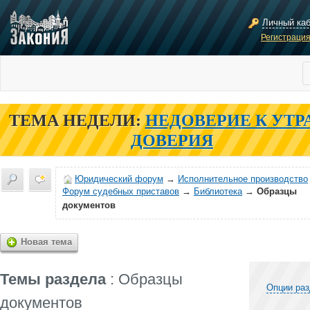
Личный ка
Регистраци
ТЕМА НЕДЕЛИ:
НЕДОВЕРИЕ К УТР
ДОВЕРИЯ
Юридический форум
→
Исполнительное производство
Форум судебных приставов
→
Библиотека
→
Образцы
документов
Новая тема
Темы раздела
: Образцы
Опции ра
документов