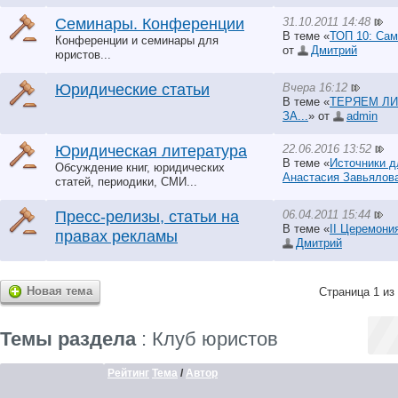
31.10.2011 14:48
Семинары. Конференции
В теме «
ТОП 10: Сам
Конференции и семинары для
от
Дмитрий
юристов...
Вчера 16:12
Юридические статьи
В теме «
ТЕРЯЕМ ЛИ
ЗА...
» от
аdmin
22.06.2016 13:52
Юридическая литература
В теме «
Источники д
Обсуждение книг, юридических
Анастасия Завьялов
статей, периодики, СМИ...
06.04.2011 15:44
Пресс-релизы, статьи на
В теме «
II Церемони
правах рекламы
Дмитрий
Новая тема
Страница 1 из
Темы раздела
: Клуб юристов
Рейтинг
Тема
/
Автор