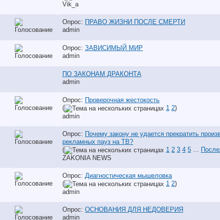
Vik_a
Опрос:
ПРАВО ЖИЗНИ ПОСЛЕ СМЕРТИ
аdmin
Опрос:
ЗАВИСИМЫЙ МИР
аdmin
ПО ЗАКОНАМ ДРАКОНТА
аdmin
Опрос:
Проверочная жестокость
(
1
2
)
аdmin
Опрос:
Почему закону не удается прекратить произ
рекламных пауз на ТВ?
(
1
2
3
4
5
...
После
ZAKONIA NEWS
Опрос:
Диагностическая мышеловка
(
1
2
)
аdmin
Опрос:
ОСНОВАНИЯ ДЛЯ НЕДОВЕРИЯ
аdmin