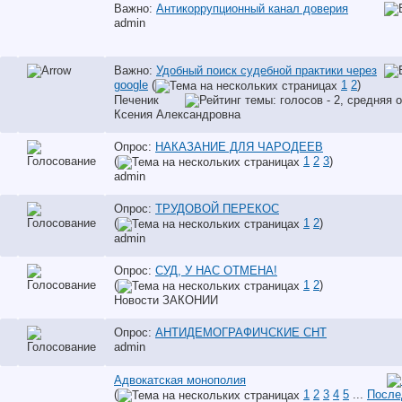
Важно:
Антикоррупционный канал доверия
аdmin
Важно:
Удобный поиск судебной практики через
google
(
1
2
)
Печеник
Ксения Александровна
Опрос:
НАКАЗАНИЕ ДЛЯ ЧАРОДЕЕВ
(
1
2
3
)
аdmin
Опрос:
ТРУДОВОЙ ПЕРЕКОС
(
1
2
)
аdmin
Опрос:
СУД, У НАС ОТМЕНА!
(
1
2
)
Новости ЗАКОНИИ
Опрос:
АНТИДЕМОГРАФИЧСКИЕ СНТ
аdmin
Адвокатская монополия
(
1
2
3
4
5
...
После