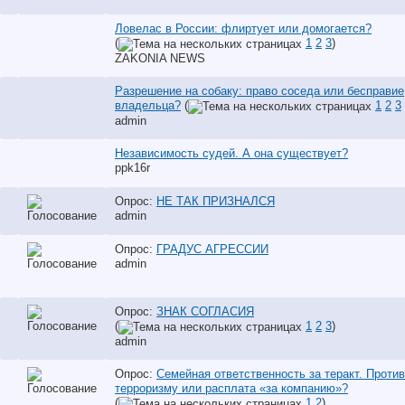
Ловелас в России: флиртует или домогается?
(
1
2
3
)
ZAKONIA NEWS
Разрешение на собаку: право соседа или бесправие
владельца?
(
1
2
3
аdmin
Независимость судей. А она существует?
ppk16r
Опрос:
НЕ ТАК ПРИЗНАЛСЯ
аdmin
Опрос:
ГРАДУС АГРЕССИИ
аdmin
Опрос:
ЗНАК СОГЛАСИЯ
(
1
2
3
)
аdmin
Опрос:
Семейная ответственность за теракт. Проти
терроризму или расплата «за компанию»?
(
1
2
)