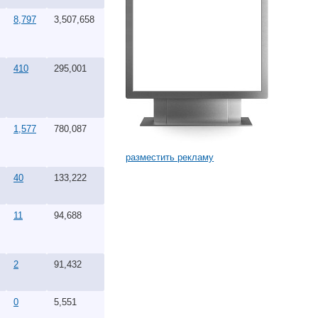
8,797
3,507,658
410
295,001
1,577
780,087
разместить рекламу
40
133,222
11
94,688
2
91,432
0
5,551