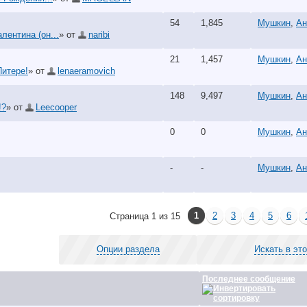
54
1,845
Мушкин
,
Ан
лентина (он...
» от
naribi
21
1,457
Мушкин
,
Ан
Питере!
» от
lenaeramovich
148
9,497
Мушкин
,
Ан
!?
» от
Leecooper
0
0
Мушкин
,
Ан
-
-
Мушкин
,
Ан
1
2
3
4
5
6
Страница 1 из 15
Опции раздела
Искать в эт
Последнее сообщение