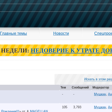
Главные темы
Новости
Спецпро
 НЕДЕЛИ:
НЕДОВЕРИЕ К УТРАТЕ ДО
Искать в этом ра
Тем
Сообщений
Модератор
-
-
Мушкин
,
Ан
105
3,793
Мушкин
,
Ан
 Рождения!!!
» от
MAGELLAN