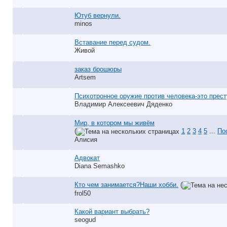
Ютуб вернули.
minos
Вставание перед судом.
Живой
заказ брошюры
Artsem
Психотронное оружие против человека-это прест
Владимир Алексеевич Дяденко
Мир, в котором мы живём
(
1
2
3
4
5
...
По
Алисия
Адвокат
Diana Semashko
Кто чем занимается?Наши хобби.
(
frol50
Какой вариант выбрать?
seogud