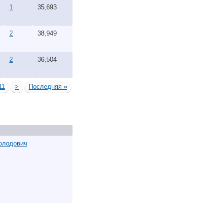
1
35,693
2
38,949
2
36,504
11
>
Последняя
»
олодович