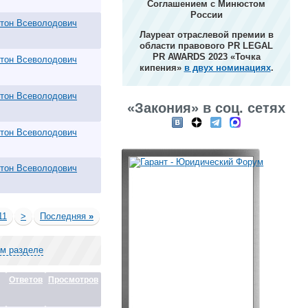
Соглашением с Минюстом
России
тон Всеволодович
Лауреат отраслевой премии в
области правового PR LEGAL
PR AWARDS 2023 «Точка
тон Всеволодович
кипения»
в двух номинациях
.
тон Всеволодович
«Закония» в соц. сетях
тон Всеволодович
тон Всеволодович
11
>
Последняя
»
ом разделе
Ответов
Просмотров