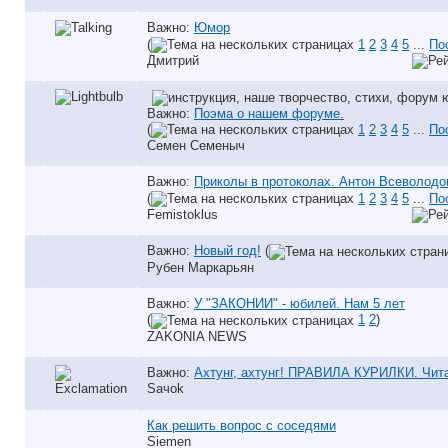
Важно:
Юмор
(
1
2
3
4
5
...
По
Дмитрий
Важно:
Поэма о нашем форуме.
(
1
2
3
4
5
...
По
Семен Семеныч
Важно:
Приколы в протоколах. Антон Всеволодо
(
1
2
3
4
5
...
По
Femistoklus
Важно:
Новый год!
(
Рубен Маркарьян
Важно:
У "ЗАКОНИИ" - юбилей. Нам 5 лет
(
1
2
)
ZAKONIA NEWS
Важно:
Ахтунг, ахтунг! ПРАВИЛА КУРИЛКИ. Чита
Saчok
Как решить вопрос с соседями
Siemen