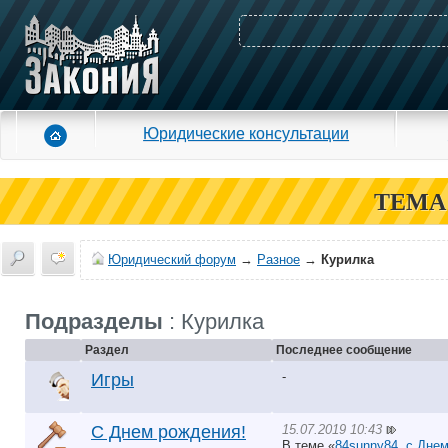
Юридические консультации
ТЕМА
Юридический форум
→
Разное
→
Курилка
Подразделы
: Курилка
Раздел
Последнее сообщение
-
Игры
15.07.2019 10:43
С Днем рождения!
В теме «
84sunny84, с Днем