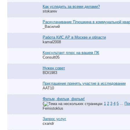
Как уследить за всеми делами?
stokarev
Раскулачивание Плюшкина в коммунальной квар
_Василий
Работа КИС АР в Москве и области
kamal2008
Консультант плюс на вашем ПК
Consult05
Нужен совет
BDI1983
Приглашение принять участие в исследовании
AAT10
Фильм, фильм, фильм!
(
1
2
3
4
5
...
По
Femistoklus
Запрос услуг
cxandr