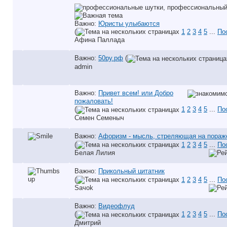
Важно:
Юристы улыбаются
(
1
2
3
4
5
...
По
Афина Паллада
Важно:
50ру.рф
(
аdmin
Важно:
Привет всем! или Добро
пожаловать!
(
1
2
3
4
5
...
По
Семен Семеныч
Важно:
Афоризм - мысль, стреляющая на пораж
(
1
2
3
4
5
...
По
Белая Лилия
Важно:
Прикольный цитатник
(
1
2
3
4
5
...
По
Saчok
Важно:
Видеофлуд
(
1
2
3
4
5
...
По
Дмитрий