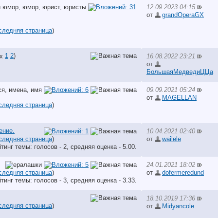
12.09.2023 04:15
от
grandOperaGX
следняя страница
)
1
2
)
16.08.2022 23:21
от
БольшаяМедведиЦЦа
09.09.2021 05:24
от
MAGELLAN
следняя страница
)
ение.
10.04.2021 02:40
следняя страница
)
от
wailele
24.01.2021 18:02
следняя страница
)
от
dofermeredund
18.10.2019 17:36
следняя страница
)
от
Midyancole