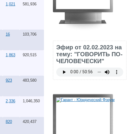
1,021
581,936
16
103,706
Эфир от 02.02.2023 на
тему: "ГОВОРИТЬ ПО-
1,863
920,515
ЧЕЛОВЕЧЕСКИ"
923
483,580
2,336
1,046,350
820
420,437