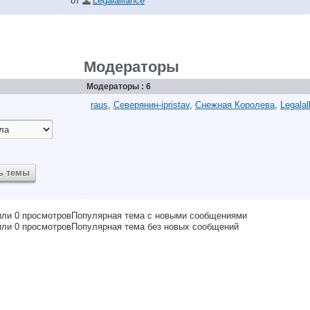
от
Legalalliance
Модераторы
Модераторы : 6
raus
,
Северянин-ipristav
,
Снежная Королева
,
Legalal
Популярная тема с новыми сообщениями
Популярная тема без новых сообщений