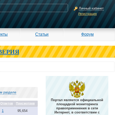
Личный кабинет
Регистрация
екты
Статьи
Форум
ВЕРИЯ
ом разделе
Портал является официальной
Ответов
Просмотров
площадкой мониторинга
правоприменения в сети
1
95,654
Интернет, в соответствии с