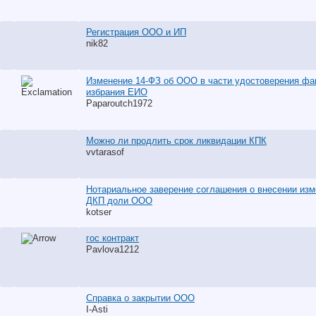
Регистрация ООО и ИП
nik82
Изменение 14-ФЗ об ООО в части удостоверения фа
избрания ЕИО
Paparoutch1972
Можно ли продлить срок ликвидации КПК
vvtarasof
Нотариальное заверение соглашения о внесении изм
ДКП доли ООО
kotser
гос контракт
Pavlova1212
Справка о закрытии ООО
I-Asti