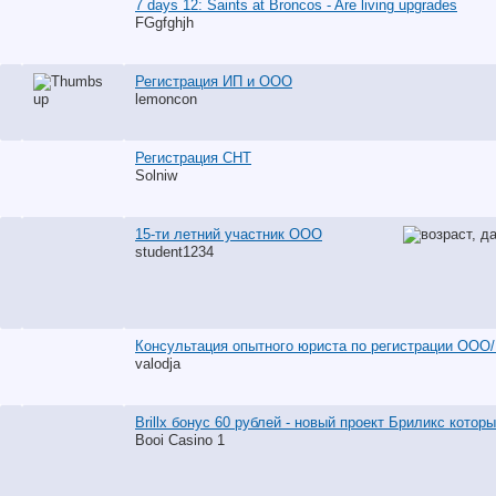
7 days 12: Saints at Broncos - Are living upgrades
FGgfghjh
Регистрация ИП и ООО
lemoncon
Регистрация СНТ
Solniw
15-ти летний участник ООО
student1234
Консультация опытного юриста по регистрации ООО
valodja
Brillx бонус 60 рублей - новый проект Бриликс котор
Booi Casino 1