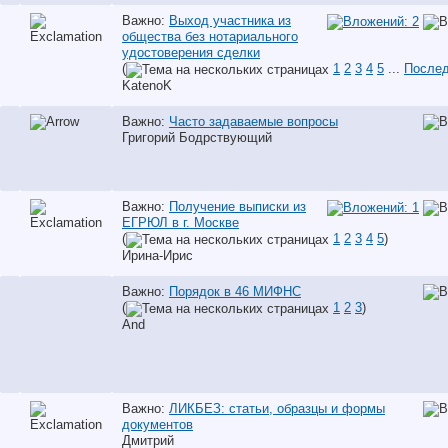
Важно:
Выход участника из
общества без нотариального
удостоверения сделки
(
1
2
3
4
5
...
Послед
KatenoK
Важно:
Часто задаваемые вопросы
Григорий Бодрствующий
Важно:
Получение выписки из
ЕГРЮЛ в г. Москве
(
1
2
3
4
5
)
Ирина-Ирис
Важно:
Порядок в 46 МИФНС
(
1
2
3
)
And
Важно:
ЛИКБЕЗ: статьи, образцы и формы
документов
Дмитрий