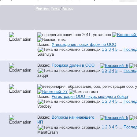
Рейтинг
Тема
/
Автор
Важно:
Утверждение новых форм по ООО
(
1
2
3
4
5
...
Послед
Sashulya
Важно:
Продажа долей в ООО
(
1
2
3
4
5
...
Послед
zzqqrr
Важно:
Регистрация ООО - курс молодого бойца
(
1
2
3
4
5
...
Послед
Vorobey
Важно:
Вопросы начинающего
ИП
(
1
2
3
4
5
...
Послед
MaratCrash