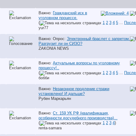
Важно:
Гражданский иск в
уголовном процессе.
(
1
2
3
4
5
...
После
yur77
Важно: Опрос:
Электронный браслет с запретом.
Разгрузит ли он СИЗО?
ZAKONIA NEWS
Важно:
Актуальные вопросы по уголовному
процессу!..
(
1
2
3
4
5
...
После
бобби
Важно:
Незаконное продление стражи
установлено! И дальше?
Рубен Маркарьян
Важно:
Ст. 159 УК РФ (квалификация,
особенности досудебного производства)...
(
1
2
3
4
)
renta-samara