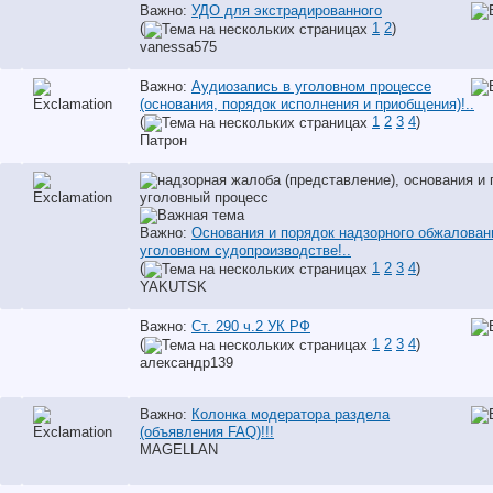
Важно:
УДО для экстрадированного
(
1
2
)
vanessa575
Важно:
Аудиозапись в уголовном процессе
(основания, порядок исполнения и приобщения)!..
(
1
2
3
4
)
Патрон
Важно:
Основания и порядок надзорного обжалован
уголовном судопроизводстве!..
(
1
2
3
4
)
YAKUTSK
Важно:
Ст. 290 ч.2 УК РФ
(
1
2
3
4
)
александр139
Важно:
Колонка модератора раздела
(объявления FAQ)!!!
MAGELLAN