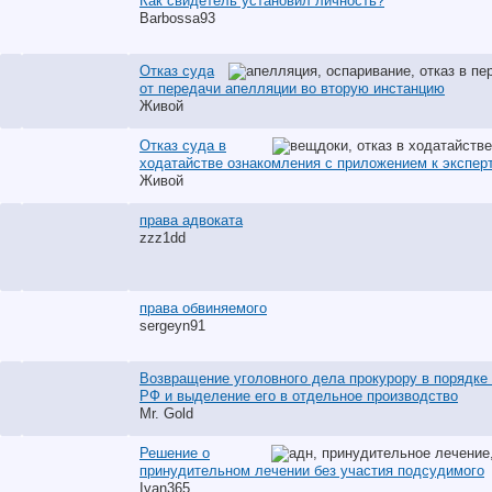
Как свидетель установил личность?
Barbossa93
Отказ суда
от передачи апелляции во вторую инстанцию
Живой
Отказ суда в
ходатайстве ознакомления с приложением к экспер
Живой
права адвоката
zzz1dd
права обвиняемого
sergeyn91
Возвращение уголовного дела прокурору в порядке 
РФ и выделение его в отдельное производство
Mr. Gold
Решение о
принудительном лечении без участия подсудимого
Ivan365