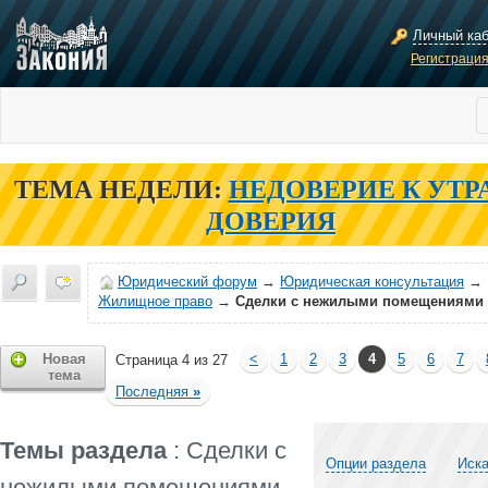
Личный ка
Регистраци
ТЕМА НЕДЕЛИ:
НЕДОВЕРИЕ К УТР
ДОВЕРИЯ
Юридический форум
→
Юридическая консультация
→
Жилищное право
→
Сделки с нежилыми помещениями
Новая
<
1
2
3
4
5
6
7
Страница 4 из 27
тема
Последняя
»
Темы раздела
: Сделки с
Опции раздела
Иска
нежилыми помещениями