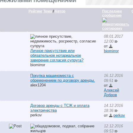
Рейтинг
Тема
/
Автор
Последнее
сообщение
08.01.2017
12:00
от
Личное присутствие или
biomirror
обязательное нотариальное
заверение согласия супруга?
biomirror
Покупка машиноместа с
16.12.2016
обременением по договору аренды.
09:51
alex1204
от
Алексей
Добров
Договор аренды с ТСЖ и оплата
14.12.2016
электричества
18:36
perkov
от
perkov
12.12.2016
09:53