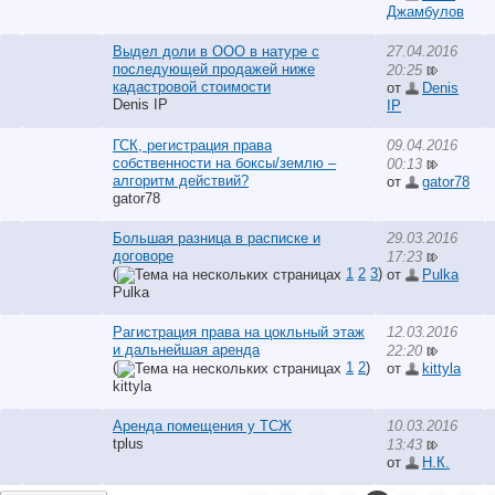
Джамбулов
Выдел доли в ООО в натуре с
27.04.2016
последующей продажей ниже
20:25
кадастровой стоимости
от
Denis
Denis IP
IP
ГСК, регистрация права
09.04.2016
собственности на боксы/землю –
00:13
алгоритм действий?
от
gator78
gator78
Большая разница в расписке и
29.03.2016
договоре
17:23
(
1
2
3
)
от
Pulka
Pulka
Рагистрация права на цокльный этаж
12.03.2016
и дальнейшая аренда
22:20
(
1
2
)
от
kittyla
kittyla
Аренда помещения у ТСЖ
10.03.2016
tplus
13:43
от
Н.К.