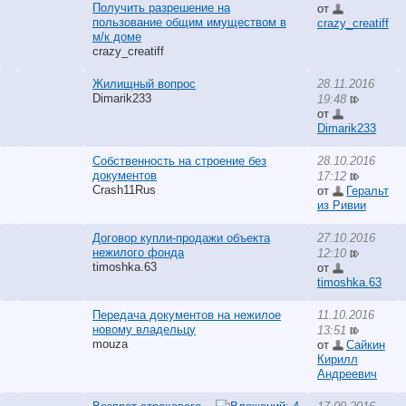
Получить разрешение на
от
пользование общим имуществом в
crazy_creatiff
м/к доме
crazy_creatiff
Жилищный вопрос
28.11.2016
Dimarik233
19:48
от
Dimarik233
Собственность на строение без
28.10.2016
документов
17:12
Crash11Rus
от
Геральт
из Ривии
Договор купли-продажи объекта
27.10.2016
нежилого фонда
12:10
timoshka.63
от
timoshka.63
Передача документов на нежилое
11.10.2016
новому владельцу
13:51
mouza
от
Сайкин
Кирилл
Андреевич