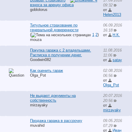
Возврат страхового
17.09.2016
взноса за аренду офиса
09:32
goblolorus
от
Helen2013
Титульное страхование по
06.09.2016
генеральной доверенности
16:18
(
1
2
)
от
Н.К.
mouza
Покупка гаража с 2 владельцами.
11.08.2016
Расписка о получении денег.
11:06
Goodwin082
от
satay
Как оценить гараж
02.08.2016
Olga_Pot
06:56
от
Olga_Pot
Не выдают документы на
20.07.2016
собственность
20:56
mirzayaky
от
mirzayaky
Продажа гаража в рассрочку
09.05.2016
muvahid
07:29
от
Иван