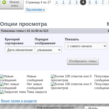
Новая
<
1
2
3
4
5
6
7
Страница 4 из 27
тема
Последняя
»
Опции просмотра
Показаны темы с 61 по 80 из 523
Критерий
Порядок
Показать
сортировки
отображения
Новые
Популярн
сообщения
сообщен
Нет новых
Популярн
сообщений
сообщени
Тема закрыта
Ваши права в разделе
© Информационно-правовой