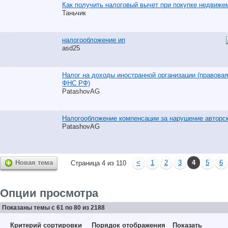
Как получить налоговый вычет при покупке недвиже
Таньчик
налогообложение ип
asd25
Налог на доходы иностранной организации (правовая
ФНС РФ)
PatashovAG
Налогообложение компенсации за нарушение авторск
PatashovAG
Новая тема
<
1
2
3
4
5
6
Страница 4 из 110
Опции просмотра
Показаны темы с 61 по 80 из 2188
Критерий сортировки
Порядок отображения
Показать