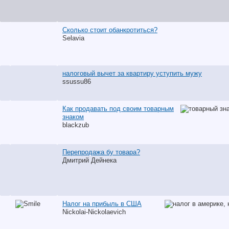
Сколько стоит обанкротиться?
Selavia
налоговый вычет за квартиру уступить мужу
ssussu86
Как продавать под своим товарным
знаком
blackzub
Перепродажа бу товара?
Дмитрий Дейнека
Налог на прибыль в США
Nickolai-Nickolaevich