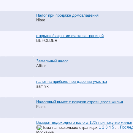
Налог при продаже домовладения
Niteo
открытие/закрытие счета за границей
BEHOLDER
Земельный налог
Afftor
налог на прибыль при дарении участка
samnik
Налоговый вычет с покупки строящегося жилья
Flask
Возврат подоходного налога 13% при покупке жилья
(
1
2
3
4
5
...
Послед
Москвина