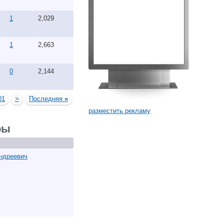
1
2,029
1
2,663
0
2,144
01
>
Последняя
»
разместить рекламу
ры
ндреевич