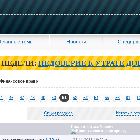
Главные темы
Новости
Спецпро
 НЕДЕЛИ:
НЕДОВЕРИЕ К УТРАТЕ ДО
Финансовое право
41
46
47
48
49
50
51
52
53
54
55
56
61
1
Опции раздела
Искать в эт
Последнее сообщение
1
2
3
4
)