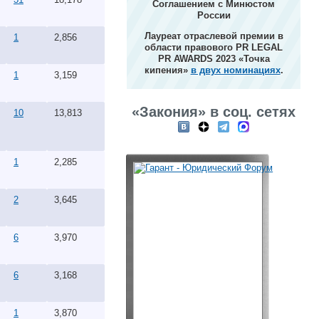
Соглашением с Минюстом
России
Лауреат отраслевой премии в
1
2,856
области правового PR LEGAL
PR AWARDS 2023 «Точка
кипения»
в двух номинациях
.
1
3,159
«Закония» в соц. сетях
10
13,813
1
2,285
2
3,645
6
3,970
6
3,168
1
3,870