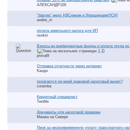
АЛЕКСАНДР100
"бартер" меду НДСником и Упрощенцем(УСН)
andrei_m
оплата земельного налога для ИП
osokin
Взносы во внебюджетные фонды и оплата труда по
(
1
2
)
proval9
Отправка отчетности через интернет
Канди
полагается ли моей знакомой налоговый вычет?
coramba
Кредитный специалист
TwoMe
Документы для налоговой проверки
Мишка на Севере
Пеня за несвоевременную уплату транспортного на