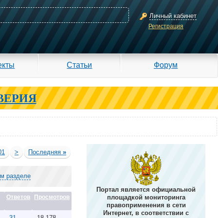
Личный кабинет
Регистрация
екты
Статьи
Форум
ВЕРИЯ
01
>
Последняя
»
ом разделе
Портал является официальной
Ответов
Просмотров
площадкой мониторинга
правоприменения в сети
Интернет, в соответствии с
31
18,178