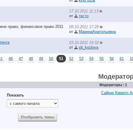
от
king sizar
17.10.2011 11:13
от
тесто
08.10.2011 17:29
от
МаринаАнатольевна
тента
03.10.2011 19:32
от
sb_kozlova
41
46
47
48
49
50
51
52
53
54
55
56
61
1
Модерато
Модераторы : 1
Сайкин Кирилл А
Показать