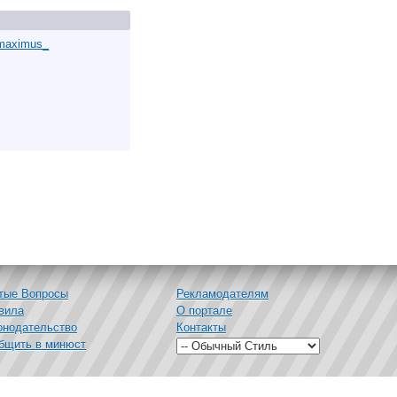
maximus_
тые Вопросы
Рекламодателям
вила
О портале
онодательство
Контакты
бщить в минюст