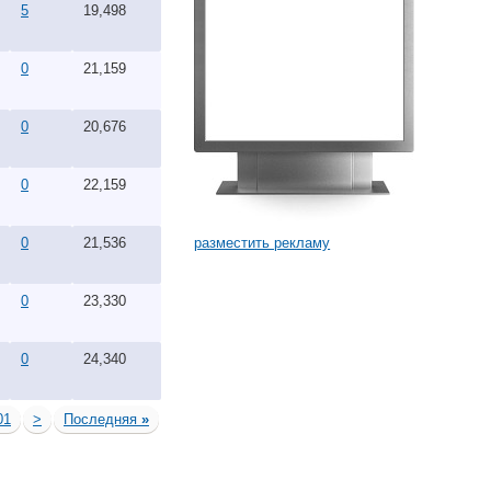
5
19,498
0
21,159
0
20,676
0
22,159
разместить рекламу
0
21,536
0
23,330
0
24,340
01
>
Последняя
»