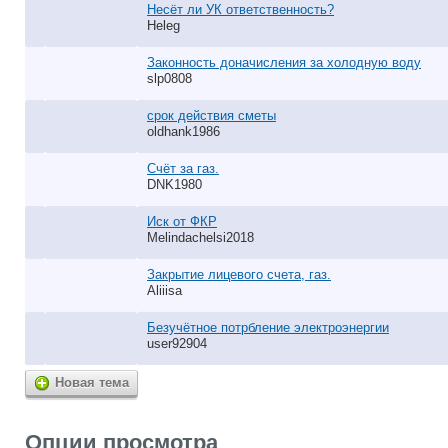
Несёт ли УК ответственность?
Heleg
Законность доначисления за холодную воду
slp0808
срок действия сметы
oldhank1986
Счёт за газ.
DNK1980
Иск от ФКР
Melindachelsi2018
Закрытие лицевого счета, газ.
Aliiisa
Безучётное потрбление электроэнергии
user92904
Новая тема
Опции просмотра