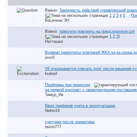
Важно:
Законность действий управляющей комп
(
1
2
3
4
5
...
По
Васечкин ЭН
Важно:
помогите повлиять на председателя снт
(
1
2
3
)
Натташка
Возврат переплаты платежей ЖКХ из-за срока д
jsvx0
УК отказывается списать долг после решения су
krahed
Проблемы при переходе
на прямой контракт с гарантирующим поставщи
Тимур_Ив
Ввод приборов учета в эксплуатацию
Nekto19
счетчики после норматива
taxist777