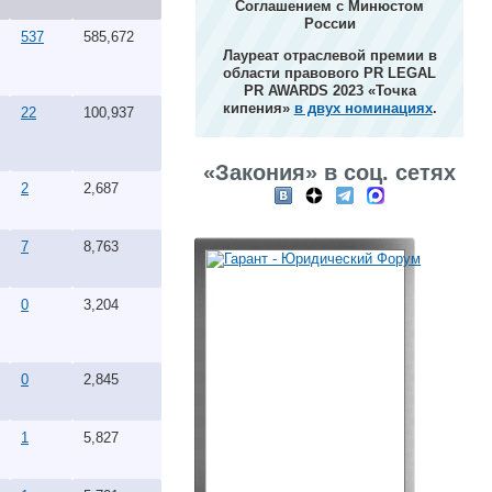
Соглашением с Минюстом
России
537
585,672
Лауреат отраслевой премии в
области правового PR LEGAL
PR AWARDS 2023 «Точка
кипения»
в двух номинациях
.
22
100,937
«Закония» в соц. сетях
2
2,687
7
8,763
0
3,204
0
2,845
1
5,827