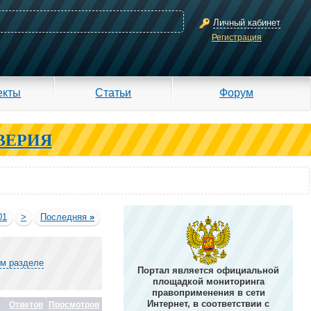
Личный кабинет
Регистрация
екты
Статьи
Форум
ВЕРИЯ
01
>
Последняя
»
ом разделе
Портал является официальной
площадкой мониторинга
правоприменения в сети
Интернет, в соответствии с
Ответов
Просмотров