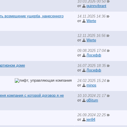
10.03.2026 00:50
от
quinnvibrant
ать возмещение ущерба, нанесенного
14.11.2025 14:36
от
Werte
12.11.2025 16:56
от
Werte
09.08.2025 17:04
от
Лосефф
артирном доме
16.07.2025 18:35
от
Лосефф
24.02.2025 15:24
от
minos
еня компания с которой договор я не
10.10.2024 21:17
от
qBitum
26.09.2024 22:25
от
jen94