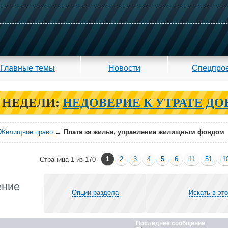
Главные темы
Новости
Спецпро
 НЕДЕЛИ:
НЕДОВЕРИЕ К УТРАТЕ ДО
Жилищное право
→
Плата за жилье, управление жилищным фондом
1
2
3
4
5
6
11
51
1
Страница 1 из 170
ение
Опции раздела
Искать в эт
Последнее сообщение