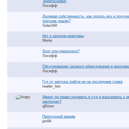
Энергосервис
Лосефф
Долевая собственность: как подать иск и получ
третьим лицом?
Solar340
Акт о залитии квартиры
Werte
Долг или переплата?
Лосефф
Обслуживание газового оборудования в многокв
Лосефф
Гул от запуска лифта не на последнем этаже
reader_two
Имеет ли право подавать в суд и взыскивать с м
заключал?
qBitum
Пропускной режим
jen94