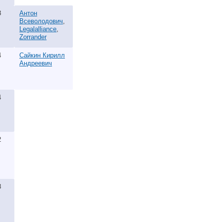
8
Антон
Всеволодович
,
Legalalliance
,
Zorrander
4
Сайкин Кирилл
Андреевич
4
2
8