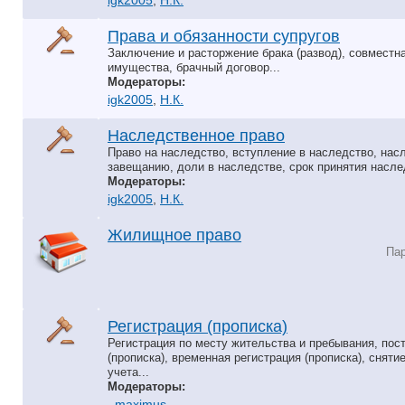
igk2005
,
Н.К.
Права и обязанности супругов
Заключение и расторжение брака (развод), совместн
имущества, брачный договор...
Модераторы:
igk2005
,
Н.К.
Наследственное право
Право на наследство, вступление в наследство, насл
завещанию, доли в наследстве, срок принятия наслед
Модераторы:
igk2005
,
Н.К.
Жилищное право
Па
Регистрация (прописка)
Регистрация по месту жительства и пребывания, пос
(прописка), временная регистрация (прописка), сняти
учета...
Модераторы:
_maximus_