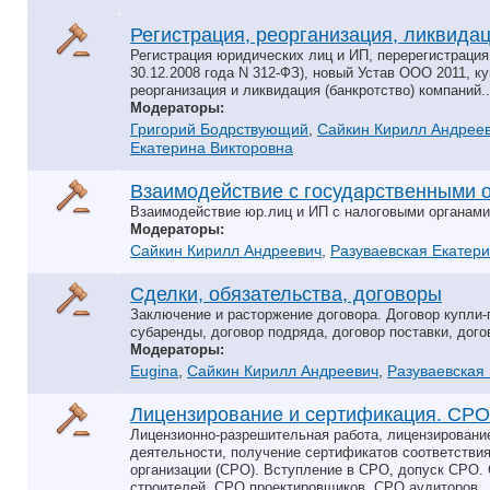
Регистрация, реорганизация, ликвидац
Регистрация юридических лиц и ИП, перерегистраци
30.12.2008 года N 312-ФЗ), новый Устав ООО 2011, 
реорганизация и ликвидация (банкротство) компаний..
Модераторы:
Григорий Бодрствующий
,
Сайкин Кирилл Андрее
Екатерина Викторовна
Взаимодействие с государственными 
Взаимодействие юр.лиц и ИП с налоговыми органами,
Модераторы:
Сайкин Кирилл Андреевич
,
Разуваевская Екатер
Сделки, обязательства, договоры
Заключение и расторжение договора. Договор купли-
субаренды, договор подряда, договор поставки, догов
Модераторы:
Eugina
,
Сайкин Кирилл Андреевич
,
Разуваевская
Лицензирование и сертификация. СРО
Лицензионно-разрешительная работа, лицензировани
деятельности, получение сертификатов соответстви
организации (СРО). Вступление в СРО, допуск СРО
строителей, СРО проектировщиков, СРО аудиторов..