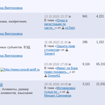
ина Викторовна
941
4,221
13.10.2025 13:37
В теме «
Отказ в
наки, изобретения,
регистрации по
части...
» от
vs7pim
ина Викторовна
296
1,152
31.08.2023 11:16
В теме «
Защита прав
нных субъектов. ВЭД.
студентов
» от
SergeyI
ина Викторовна
9,116
65,21
03.08.2026 17:06
В теме «
Имеет ли Банк
:
право подавать...
» от
Gregor61
3,112
21,53
29.05.2026 14:05
ей
В теме «
Мотивировка
в. Алименты, размер
судьи по...
» от
 алиментов, взыскание
Михаил Свечников