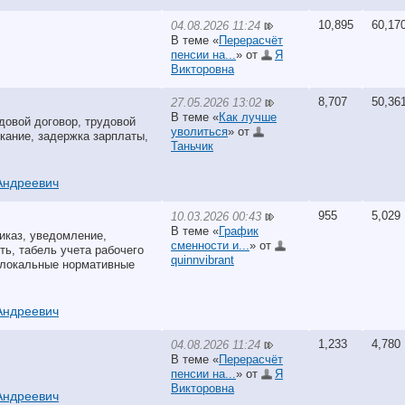
10,895
60,17
04.08.2026 11:24
В теме «
Перерасчёт
пенсии на...
» от
Я
Викторовна
8,707
50,36
27.05.2026 13:02
В теме «
Как лучше
довой договор, трудовой
уволиться
» от
кание, задержка зарплаты,
Таньчик
Андреевич
955
5,029
10.03.2026 00:43
В теме «
График
иказ, уведомление,
сменности и...
» от
ть, табель учета рабочего
quinnvibrant
, локальные нормативные
Андреевич
1,233
4,780
04.08.2026 11:24
В теме «
Перерасчёт
пенсии на...
» от
Я
Викторовна
Андреевич