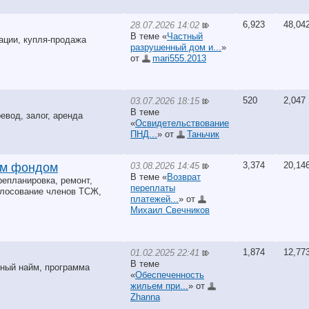
6,923
48,04
28.07.2026 14:02
В теме «
Частный
ации, купля-продажа
разрушенный дом и...
»
от
mari555.2013
520
2,047
03.07.2026 18:15
В теме
вод, залог, аренда
«
Освидетельствование
ПНД...
» от
Таньчик
3,374
20,14
03.08.2026 14:45
ым фондом
В теме «
Возврат
епланировка, ремонт,
переплаты
олосование членов ТСЖ,
платежей...
» от
Михаил Свечников
1,874
12,77
01.02.2025 22:41
В теме
ный найм, программа
«
Обеспеченность
жильем при...
» от
Zhanna