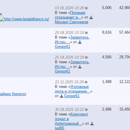
5,006
42,96
03.06.2026 10:28
В теме «
Полиция
я.
отказывает в...
» от
Михаил Свечников
8,616
57,46
25.04.2026 10:19
В теме «
Заявитель,
Истец,...
» от
Gregor61
4,566
29,70
25.04.2026 10:19
В теме «
Заявитель,
Истец,...
» от
Gregor61
1,498
12,12
22.11.2025 10:28
В теме «
Уголовные
дела в отношении...
»
айкин Кирилл
от
Gregor61
2,486
15,45
30.08.2025 16:22
В теме «
Конкурент
подал в
Арбитражный...
» от
ta495