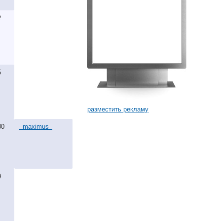
2
5
разместить рекламу
80
_maximus_
9