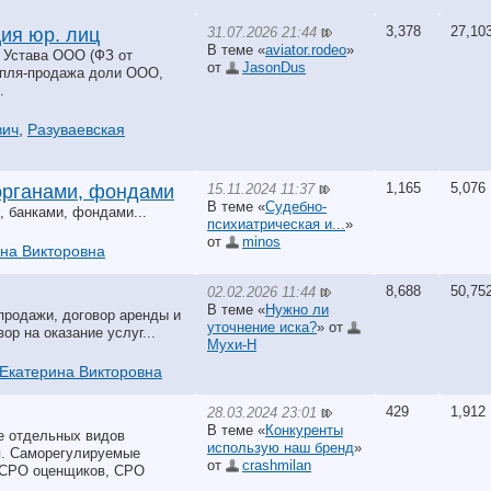
3,378
27,10
31.07.2026 21:44
ия юр. лиц
В теме «
aviator.rodeo
»
я Устава ООО (ФЗ от
от
JasonDus
купля-продажа доли ООО,
.
вич
,
Разуваевская
1,165
5,076
15.11.2024 11:37
органами, фондами
В теме «
Судебно-
 банками, фондами...
психиатрическая и...
»
от
minos
ина Викторовна
8,688
50,75
02.02.2026 11:44
В теме «
Нужно ли
продажи, договор аренды и
уточнение иска?
» от
ор на оказание услуг...
Мухи-Н
 Екатерина Викторовна
429
1,912
28.03.2024 23:01
В теме «
Конкуренты
е отдельных видов
использую наш бренд
»
я. Саморегулируемые
от
crashmilan
. СРО оценщиков, СРО
.