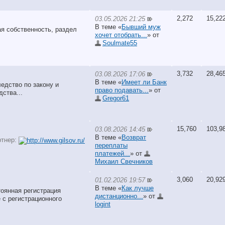
2,272
15,22
03.05.2026 21:25
В теме «
Бывший муж
ая собственность, раздел
хочет отобрать...
» от
Soulmate55
3,732
28,46
03.08.2026 17:06
В теме «
Имеет ли Банк
едство по закону и
право подавать...
» от
ства...
Gregor61
15,760
103,9
03.08.2026 14:45
В теме «
Возврат
ртнер:
переплаты
платежей...
» от
Михаил Свечников
3,060
20,92
01.02.2026 19:57
В теме «
Как лучше
тоянная регистрация
дистанционно...
» от
е с регистрационного
logint