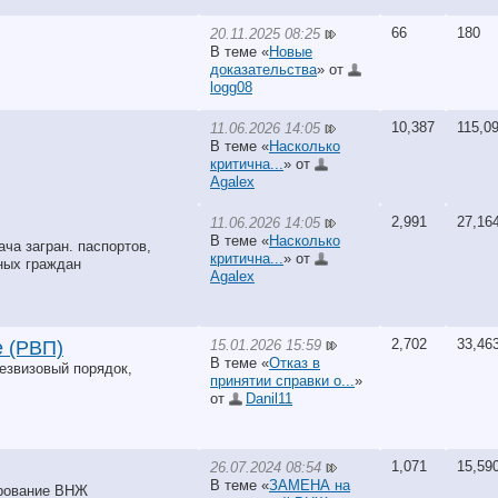
66
180
20.11.2025 08:25
В теме «
Новые
доказательства
» от
logg08
10,387
115,0
11.06.2026 14:05
В теме «
Насколько
критична...
» от
Agalex
2,991
27,16
11.06.2026 14:05
В теме «
Насколько
ча загран. паспортов,
критична...
» от
нных граждан
Agalex
2,702
33,46
15.01.2026 15:59
 (РВП)
В теме «
Отказ в
безвизовый порядок,
принятии справки о...
»
от
Danil11
1,071
15,59
26.07.2024 08:54
В теме «
ЗАМЕНА на
ирование ВНЖ