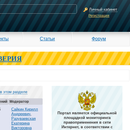
Личный кабинет
Регистрация
екты
Статьи
Форум
ВЕРИЯ
 в этом разделе
ений
Модератор
6
Сайкин Кирилл
Портал является официальной
Андреевич
,
площадкой мониторинга
Разуваевская
правоприменения в сети
Екатерина
Интернет, в соответствии с
Викторовна