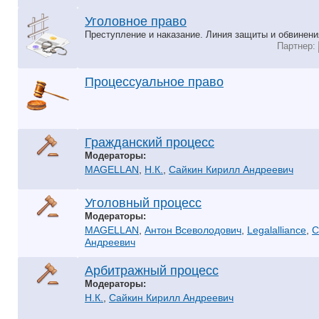
Уголовное право
Преступление и наказание. Линия защиты и обвинени
Партнер:
Процессуальное право
Гражданский процесс
Модераторы:
MAGELLAN
,
Н.К.
,
Сайкин Кирилл Андреевич
Уголовный процесс
Модераторы:
MAGELLAN
,
Антон Всеволодович
,
Legalalliance
,
С
Андреевич
Арбитражный процесс
Модераторы:
Н.К.
,
Сайкин Кирилл Андреевич