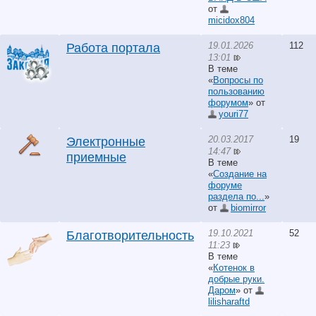
от
micidox804
19.01.2026
112
Работа портала
13:01
В теме
«
Вопросы по
пользованию
форумом
» от
youri77
20.03.2017
19
Электронные
14:47
приемные
В теме
«
Создание на
форуме
раздела по...
»
от
biomirror
19.10.2021
52
Благотворительность
11:23
В теме
«
Котенок в
добрые руки.
Даром
» от
lilisharaftd