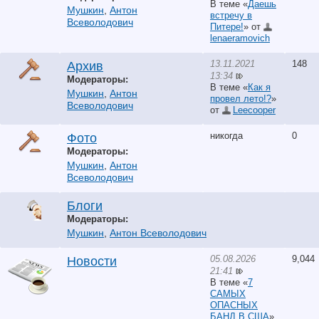
В теме «
Даешь
Мушкин
,
Антон
встречу в
Всеволодович
Питере!
» от
lenaeramovich
13.11.2021
148
Архив
13:34
Модераторы:
В теме «
Как я
Мушкин
,
Антон
провел лето!?
»
Всеволодович
от
Leecooper
никогда
0
Фото
Модераторы:
Мушкин
,
Антон
Всеволодович
Блоги
Модераторы:
Мушкин
,
Антон Всеволодович
05.08.2026
9,044
Новости
21:41
В теме «
7
САМЫХ
ОПАСНЫХ
БАНД В США
»