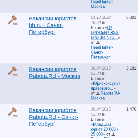
HeadHunter-
Москва
01.12.2022
5,801
Вакансии юристов
18:40
hh.ru - Санкт-
В теме «
D?
Петербург
D'N?DµN? RSS
D?D 3/4 N?D...
»
от
HeadHunter-
Санкт-
Петербург
30.04.2015
3,181
Вакансии юристов
03:30
Rabota.RU - Москва
В теме
«
Юрисконсульт
правового...
»
от
RabotaRU-
Москва
30.04.2015
1,476
Вакансии юристов
13:00
Rabota.RU - Санкт-
В теме
Петербург
«
Младший
юрист 20 000 -
25 000
» от