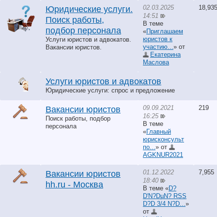
02.03.2025
18,93
Юридические услуги.
14:51
Поиск работы,
В теме
подбор персонала
«
Приглашаем
юристов к
Услуги юристов и адвокатов.
участию...
» от
Вакансии юристов.
Екатерина
Маслова
Услуги юристов и адвокатов
Юридические услуги: спрос и предложение
09.09.2021
219
Вакансии юристов
16:25
Поиск работы, подбор
В теме
персонала
«
Главный
юрисконсульт
по...
» от
AGKNUR2021
01.12.2022
7,955
Вакансии юристов
18:40
hh.ru - Москва
В теме «
D?
D'N?DµN? RSS
D?D 3/4 N?D...
»
от