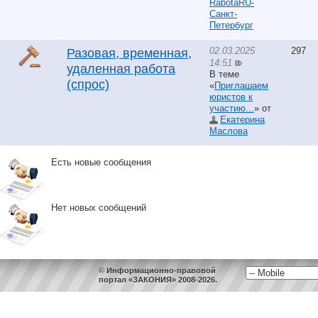
RabotaRU-
Санкт-
Петербург
02.03.2025
297
Разовая, временная,
14:51
удаленная работа
В теме
(спрос)
«
Приглашаем
юристов к
участию...
» от
Екатерина
Маслова
Есть новые сообщения
Нет новых сообщений
© Информационно-правовой
портал «ЗАКОНИЯ» 2008-2026.