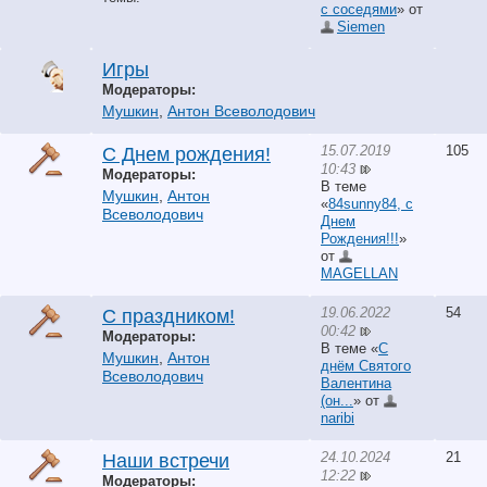
с соседями
» от
Siemen
Игры
Модераторы:
Мушкин
,
Антон Всеволодович
15.07.2019
105
С Днем рождения!
10:43
Модераторы:
В теме
Мушкин
,
Антон
«
84sunny84, с
Всеволодович
Днем
Рождения!!!
»
от
MAGELLAN
19.06.2022
54
С праздником!
00:42
Модераторы:
В теме «
С
Мушкин
,
Антон
днём Святого
Всеволодович
Валентина
(он...
» от
naribi
24.10.2024
21
Наши встречи
12:22
Модераторы: