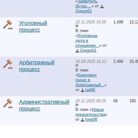
«
Заявитель,
Истец,...
» от
Gregor61
22.11.2025 10:28
1,498
12,1
Уголовный
процесс
В теме
«
Уголовные
дела в
отношении...
» от
Gregor61
30.08.2025 16:22
2,486
15,4
Арбитражный
процесс
В теме
«
Конкурент
подал в
Арбитражный...
»
от
ta495
20.11.2025 08:25
66
180
Административный
процесс
В теме «
Новые
доказательства
»
от
logg08