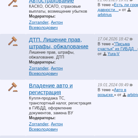
Автострахование
В теме «
Есть ли сро
КАСКО, ОСАГО, страховые
давности...
» от
выплаты, возмещение убытков
arbitrius
Модераторы:
Zorrander
,
Антон
Всеволодович
17.04.2026 18:42
ДТП. Лишение прав,
В теме «
"Письма
штрафы, обжалование
счастья" из ГИБДД...
Лишение прав, штрафы,
от
Yura-V
обжалование. ДТП
Модераторы:
Zorrander
,
Антон
Всеволодович
19.01.2024 09:49
Владение авто и
В теме «
Авто в
регистрация
розыске.
» от
arbitr
Купля-продажа ТС,
транспортный налог, регистрация
в ГИБДД, оформление
документов, замена ВУ
Модераторы:
Zorrander
,
Антон
Всеволодович