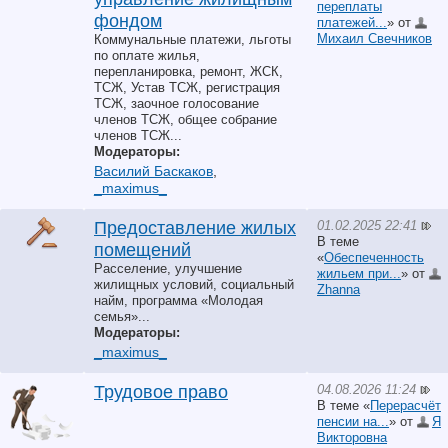
переплаты
фондом
платежей...
» от
Михаил Свечников
Коммунальные платежи, льготы
по оплате жилья,
перепланировка, ремонт, ЖСК,
ТСЖ, Устав ТСЖ, регистрация
ТСЖ, заочное голосование
членов ТСЖ, общее собрание
членов ТСЖ...
Модераторы:
Василий Баскаков
,
_maximus_
01.02.2025 22:41
Предоставление жилых
В теме
помещений
«
Обеспеченность
Расселение, улучшение
жильем при...
» от
жилищных условий, социальный
Zhanna
найм, программа «Молодая
семья»...
Модераторы:
_maximus_
04.08.2026 11:24
Трудовое право
В теме «
Перерасчёт
пенсии на...
» от
Я
Викторовна