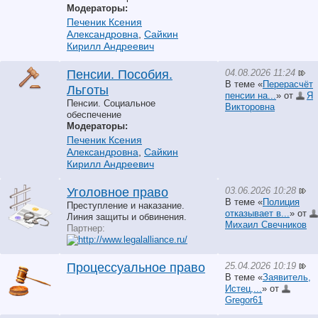
Модераторы:
Печеник Ксения
Александровна
,
Сайкин
Кирилл Андреевич
04.08.2026 11:24
Пенсии. Пособия.
В теме «
Перерасчёт
Льготы
пенсии на...
» от
Я
Пенсии. Социальное
Викторовна
обеспечение
Модераторы:
Печеник Ксения
Александровна
,
Сайкин
Кирилл Андреевич
03.06.2026 10:28
Уголовное право
В теме «
Полиция
Преступление и наказание.
отказывает в...
» от
Линия защиты и обвинения.
Михаил Свечников
Партнер:
25.04.2026 10:19
Процессуальное право
В теме «
Заявитель,
Истец,...
» от
Gregor61