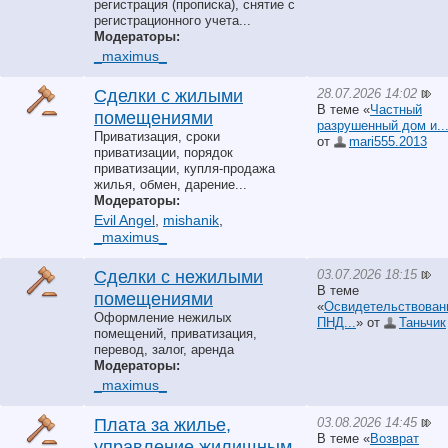
регистрация (прописка), снятие с
регистрационного учета...
Модераторы:
_maximus_
28.07.2026 14:02
Сделки с жилыми
В теме «
Частный
помещениями
разрушенный дом и..
Приватизация, сроки
от
mari555.2013
приватизации, порядок
приватизации, купля-продажа
жилья, обмен, дарение...
Модераторы:
Evil Angel
,
mishanik
,
_maximus_
03.07.2026 18:15
Сделки с нежилыми
В теме
помещениями
«
Освидетельствован
Оформление нежилых
ПНД...
» от
Таньчик
помещений, приватизация,
перевод, залог, аренда
Модераторы:
_maximus_
03.08.2026 14:45
Плата за жилье,
В теме «
Возврат
управление жилищным