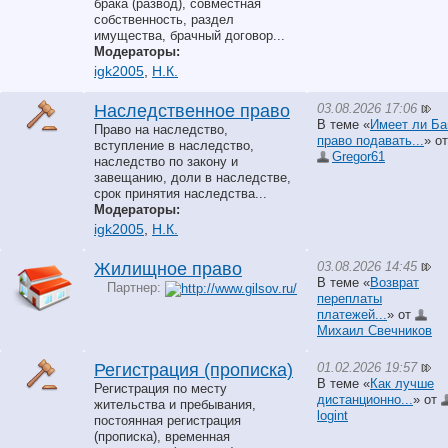
брака (развод), совместная
собственность, раздел
имущества, брачный договор...
Модераторы:
igk2005
,
Н.К.
03.08.2026 17:06
Наследственное право
В теме «
Имеет ли Ба
Право на наследство,
право подавать...
» от
вступление в наследство,
Gregor61
наследство по закону и
завещанию, доли в наследстве,
срок принятия наследства...
Модераторы:
igk2005
,
Н.К.
03.08.2026 14:45
Жилищное право
В теме «
Возврат
Партнер:
переплаты
платежей...
» от
Михаил Свечников
01.02.2026 19:57
Регистрация (прописка)
В теме «
Как лучше
Регистрация по месту
дистанционно...
» от
жительства и пребывания,
logint
постоянная регистрация
(прописка), временная