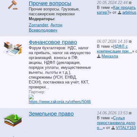
20.05.2024 22:44
Прочие вопросы
В теме «
Как продать
Прочие вопросы. Грузовые,
катер?
» от
arbitrius
пассажирские перевозки
Модераторы:
Zorrander
,
Антон
Всеволодович
06.07.2026 14:16
Финансовое право
В теме «
НДФЛ с
Форум бухгалтеров: НДС, налог
компенсации при...
» 
на прибыль, налог на имущество
Михаэла
организаций, взносы в ПФ,
акцизы, НДФЛ (декларация,
порядок уплаты, имущественные
вычеты, льготы и т.д.),
спецрежимы (УСН, ЕНВД,
ЕСХН), постановка на учёт, ККТ,
проверки...
Партнер:
14.06.2026 13:53
Земельное право
В теме «
Судья
приостановила дело
о...
» от
VITALY163