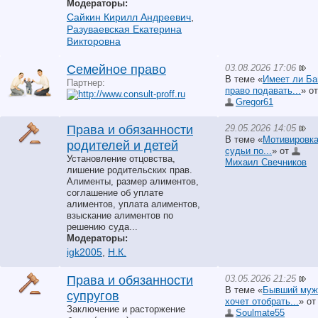
Модераторы:
Сайкин Кирилл Андреевич
,
Разуваевская Екатерина
Викторовна
03.08.2026 17:06
Семейное право
В теме «
Имеет ли Ба
Партнер:
право подавать...
» от
Gregor61
29.05.2026 14:05
Права и обязанности
В теме «
Мотивировк
родителей и детей
судьи по...
» от
Установление отцовства,
Михаил Свечников
лишение родительских прав.
Алименты, размер алиментов,
соглашение об уплате
алиментов, уплата алиментов,
взыскание алиментов по
решению суда...
Модераторы:
igk2005
,
Н.К.
03.05.2026 21:25
Права и обязанности
В теме «
Бывший муж
супругов
хочет отобрать...
» от
Заключение и расторжение
Soulmate55