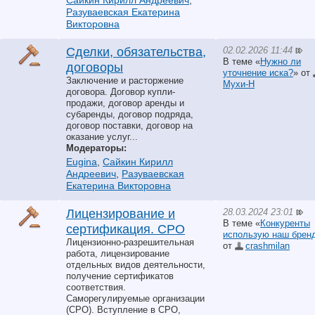
Сайкин Кирилл Андреевич
,
Разуваевская Екатерина
Викторовна
02.02.2026 11:44
Сделки, обязательства,
В теме «
Нужно ли
договоры
уточнение иска?
» от
Заключение и расторжение
Мухи-Н
договора. Договор купли-
продажи, договор аренды и
субаренды, договор подряда,
договор поставки, договор на
оказание услуг...
Модераторы:
Eugina
,
Сайкин Кирилл
Андреевич
,
Разуваевская
Екатерина Викторовна
28.03.2024 23:01
Лицензирование и
В теме «
Конкуренты
сертификация. СРО
использую наш брен
Лицензионно-разрешительная
от
crashmilan
работа, лицензирование
отдельных видов деятельности,
получение сертификатов
соответствия.
Саморегулируемые организации
(СРО). Вступление в СРО,