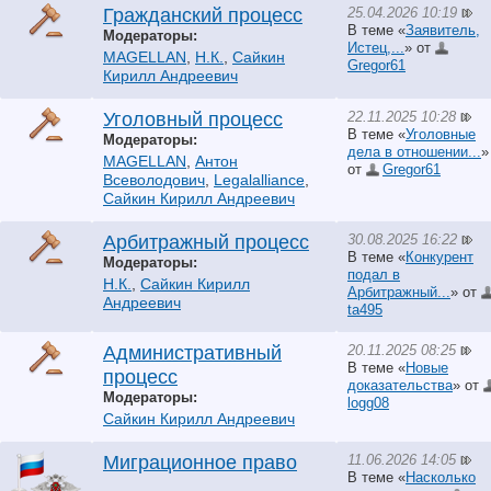
25.04.2026 10:19
Гражданский процесс
В теме «
Заявитель,
Модераторы:
Истец,...
» от
MAGELLAN
,
Н.К.
,
Сайкин
Gregor61
Кирилл Андреевич
22.11.2025 10:28
Уголовный процесс
В теме «
Уголовные
Модераторы:
дела в отношении...
»
MAGELLAN
,
Антон
от
Gregor61
Всеволодович
,
Legalalliance
,
Сайкин Кирилл Андреевич
30.08.2025 16:22
Арбитражный процесс
В теме «
Конкурент
Модераторы:
подал в
Н.К.
,
Сайкин Кирилл
Арбитражный...
» от
Андреевич
ta495
20.11.2025 08:25
Административный
В теме «
Новые
процесс
доказательства
» от
Модераторы:
logg08
Сайкин Кирилл Андреевич
11.06.2026 14:05
Миграционное право
В теме «
Насколько