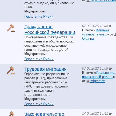
от
Геральт из Риви
отказ в выдаче, аннулирование
ВНЖ
Модераторы:
Геральт из Ривии
07.09.2025 10:48
Гражданство
В теме «
Влияние
Российской Федерации
установления...
» от
Приобретение гражданства РФ
Olga-pa
(упрощенный и общий порядок,
соглашение), определение
наличия гражданства детей
Модераторы:
Геральт из Ривии
07.09.2023 15:09
Трудовая миграция
В теме «
Увольнение,
Оформление разрешения на
поиск новой работы
»
работу (РНР), привлечение
от
migrastaff
иностранной рабочей силы
(ИРС), трудовые отношения,
административная
ответственность
Модераторы:
Геральт из Ривии
14.04.2022 15:41
Законодательство,