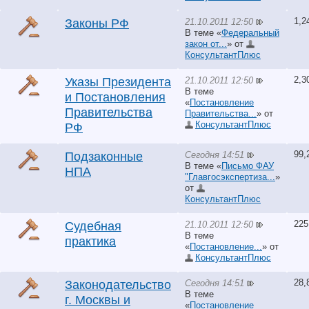
1,2
21.10.2011 12:50
Законы РФ
В теме «
Федеральный
закон от...
» от
КонсультантПлюс
2,3
21.10.2011 12:50
Указы Президента
В теме
и Постановления
«
Постановление
Правительства
Правительства...
» от
КонсультантПлюс
РФ
99,
Сегодня 14:51
Подзаконные
В теме «
Письмо ФАУ
НПА
"Главгосэкспертиза...
»
от
КонсультантПлюс
225
21.10.2011 12:50
Судебная
В теме
практика
«
Постановление...
» от
КонсультантПлюс
28,
Сегодня 14:51
Законодательство
В теме
г. Москвы и
«
Постановление