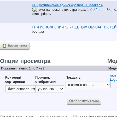
КЕ (комплексное единоборство)...Я плакалъ
(
1
2
3
4
5
...
Послед
смит-ipristav
ПРИ ИСПОЛНЕНИИ СЛУЖЕБНЫХ ОБЯЗАННОСТЕЙ
bob-aaa
Новая тема
Опции просмотра
Мо
Показаны темы с 1 по 7 из 7
Моде
raus
Критерий
Порядок
Показать
Lega
сортировки
отображения