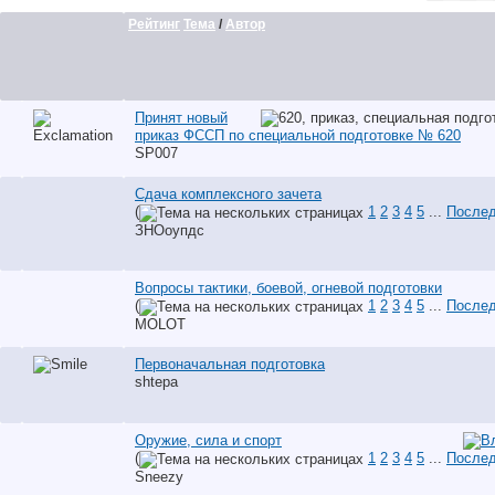
Рейтинг
Тема
/
Автор
Принят новый
приказ ФССП по специальной подготовке № 620
SP007
Сдача комплексного зачета
(
1
2
3
4
5
...
Послед
ЗНОоупдс
Вопросы тактики, боевой, огневой подготовки
(
1
2
3
4
5
...
Послед
MOLOT
Первоначальная подготовка
shtepa
Оружие, сила и спорт
(
1
2
3
4
5
...
Послед
Sneezy