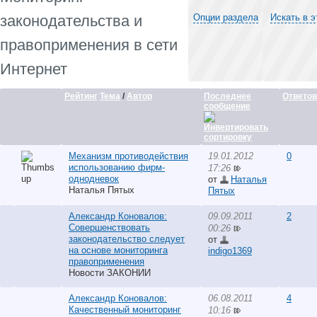
законодательства и
Опции раздела
Искать в 
правоприменения в сети
Интернет
Рейтинг
Тема
/
Автор
Последнее
Ответов
сообщение
Механизм противодействия
19.01.2012
0
использованию фирм-
17:26
однодневок
от
Наталья
Наталья Пятых
Пятых
Александр Коновалов:
09.09.2011
2
Совершенствовать
00:26
законодательство следует
от
на основе мониторинга
indigo1369
правоприменения
Новости ЗАКОНИИ
Александр Коновалов:
06.08.2011
4
Качественный мониторинг
10:16