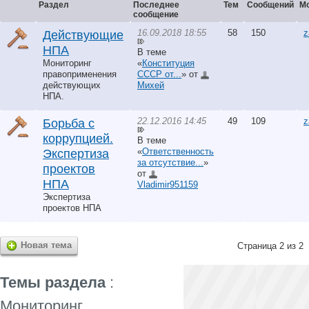
Раздел
Последнее
Тем
Сообщений
М
сообщение
16.09.2018 18:55
58
150
z
Действующие
НПА
В теме
Мониторинг
«
Конституция
правоприменения
СССР от...
» от
действующих
Михей
НПА.
22.12.2016 14:45
49
109
z
Борьба с
коррупцией.
В теме
«
Ответственность
Экспертиза
за отсутствие...
»
проектов
от
НПА
Vladimir951159
Экспертиза
проектов НПА
Новая тема
Страница 2 из 2
Темы раздела
:
Мониторинг