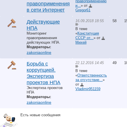
правоприменению
правоприменения
и...
» от
в сети Интернет
Gregor61
16.09.2018 18:55
58
1
Действующие
НПА
В теме
Мониторинг
«
Конституция
правоприменения
СССР от...
» от
действующих НПА.
Михей
Модераторы:
zakoniaonline
22.12.2016 14:45
49
1
Борьба с
коррупцией.
В теме
«
Ответственность
Экспертиза
за отсутствие...
»
проектов НПА
от
Экспертиза проектов
Vladimir951159
НПА
Модераторы:
zakoniaonline
Есть новые сообщения