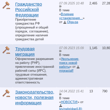
07.09.2025 10:48
2,465
27,2
Гражданство
Российской
В теме
«
Влияние
Федерации
установления...
»
Приобретение
от
Olga-pa
гражданства РФ
(упрощенный и общий
порядок, соглашение),
определение наличия
гражданства детей
07.09.2023 15:09
1,145
10,8
Трудовая
миграция
В теме
Оформление разрешения
«
Увольнение,
на работу (РНР),
поиск новой
привлечение иностранной
работы
» от
рабочей силы (ИРС),
migrastaff
трудовые отношения,
административная
ответственность
14.04.2022 15:41
13
790
Законодательство,
новости, полезная
В теме
«
НОВОСТИ!
» от
информация
levinebridge(LB)