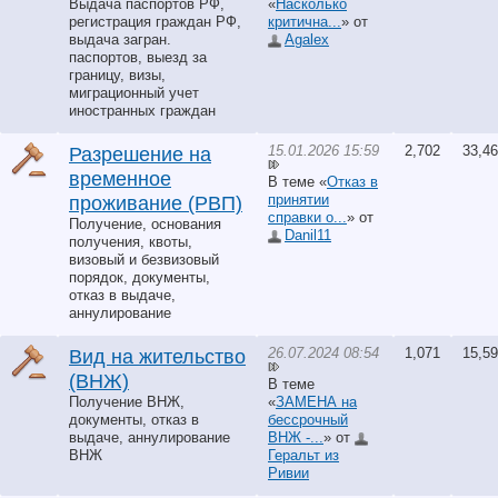
Выдача паспортов РФ,
«
Насколько
регистрация граждан РФ,
критична...
» от
выдача загран.
Agalex
паспортов, выезд за
границу, визы,
миграционный учет
иностранных граждан
15.01.2026 15:59
2,702
33,4
Разрешение на
временное
В теме «
Отказ в
принятии
проживание (РВП)
справки о...
» от
Получение, основания
Danil11
получения, квоты,
визовый и безвизовый
порядок, документы,
отказ в выдаче,
аннулирование
26.07.2024 08:54
1,071
15,5
Вид на жительство
(ВНЖ)
В теме
Получение ВНЖ,
«
ЗАМЕНА на
документы, отказ в
бессрочный
выдаче, аннулирование
ВНЖ -...
» от
ВНЖ
Геральт из
Ривии