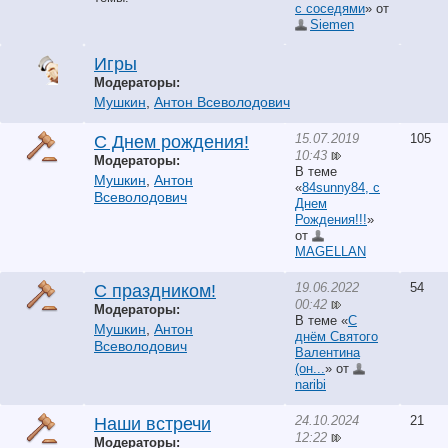
с соседями
» от
Siemen
Игры
Модераторы:
Мушкин
,
Антон Всеволодович
15.07.2019
105
С Днем рождения!
10:43
Модераторы:
В теме
Мушкин
,
Антон
«
84sunny84, с
Всеволодович
Днем
Рождения!!!
»
от
MAGELLAN
19.06.2022
54
С праздником!
00:42
Модераторы:
В теме «
С
Мушкин
,
Антон
днём Святого
Всеволодович
Валентина
(он...
» от
naribi
24.10.2024
21
Наши встречи
12:22
Модераторы: