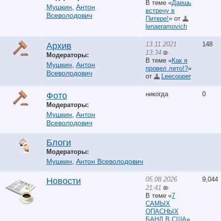
В теме «
Даешь
Мушкин
,
Антон
встречу в
Всеволодович
Питере!
» от
lenaeramovich
13.11.2021
148
Архив
13:34
Модераторы:
В теме «
Как я
Мушкин
,
Антон
провел лето!?
»
Всеволодович
от
Leecooper
никогда
0
Фото
Модераторы:
Мушкин
,
Антон
Всеволодович
Блоги
Модераторы:
Мушкин
,
Антон Всеволодович
05.08.2026
9,044
Новости
21:41
В теме «
7
САМЫХ
ОПАСНЫХ
БАНД В США
»