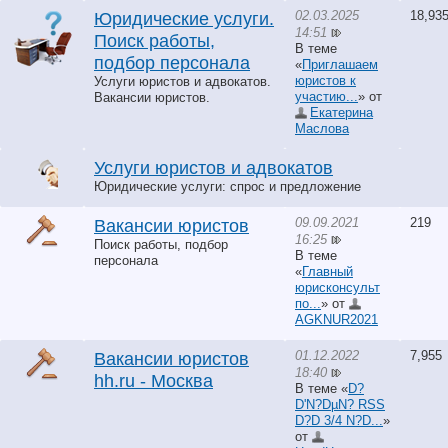
02.03.2025
18,93
Юридические услуги.
14:51
Поиск работы,
В теме
подбор персонала
«
Приглашаем
юристов к
Услуги юристов и адвокатов.
участию...
» от
Вакансии юристов.
Екатерина
Маслова
Услуги юристов и адвокатов
Юридические услуги: спрос и предложение
09.09.2021
219
Вакансии юристов
16:25
Поиск работы, подбор
В теме
персонала
«
Главный
юрисконсульт
по...
» от
AGKNUR2021
01.12.2022
7,955
Вакансии юристов
18:40
hh.ru - Москва
В теме «
D?
D'N?DµN? RSS
D?D 3/4 N?D...
»
от