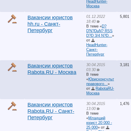
HeadHunter-
Москва
01.12.2022
5,801
Вакансии юристов
18:40
hh.ru - Санкт-
В теме «
D?
Петербург
D'N?DµN? RSS
D?D 3/4 N?D...
»
от
HeadHunter-
Санкт-
Петербург
30.04.2015
3,181
Вакансии юристов
03:30
Rabota.RU - Москва
В теме
«
Юрисконсульт
правового...
»
от
RabotaRU-
Москва
30.04.2015
1,476
Вакансии юристов
13:00
Rabota.RU - Санкт-
В теме
Петербург
«
Младший
юрист 20 000 -
25 000
» от