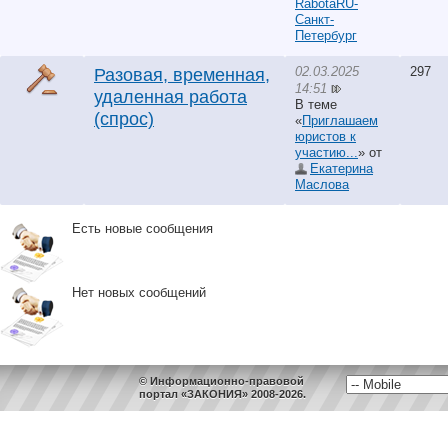
RabotaRU-
Санкт-
Петербург
02.03.2025
297
Разовая, временная,
14:51
удаленная работа
В теме
(спрос)
«
Приглашаем
юристов к
участию...
» от
Екатерина
Маслова
Есть новые сообщения
Нет новых сообщений
© Информационно-правовой
портал «ЗАКОНИЯ» 2008-2026.