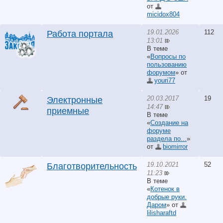
от
micidox804
19.01.2026
112
Работа портала
13:01
В теме
«
Вопросы по
пользованию
форумом
» от
youri77
20.03.2017
19
Электронные
14:47
приемные
В теме
«
Создание на
форуме
раздела по...
»
от
biomirror
19.10.2021
52
Благотворительность
11:23
В теме
«
Котенок в
добрые руки.
Даром
» от
lilisharaftd