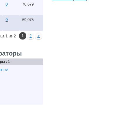
0
70,679
0
69,075
1
2
>
ца 1 из 2
раторы
ры : 1
nline