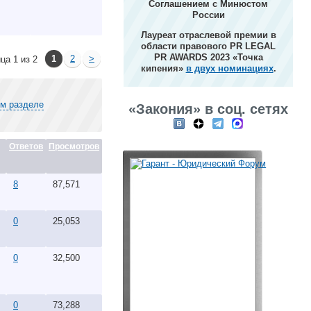
Соглашением с Минюстом
России
Лауреат отраслевой премии в
области правового PR LEGAL
PR AWARDS 2023 «Точка
1
2
>
ца 1 из 2
кипения»
в двух номинациях
.
ом разделе
«Закония» в соц. сетях
Ответов
Просмотров
8
87,571
0
25,053
0
32,500
0
73,288