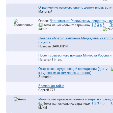
Ограничение ознакомления с делом вновь всту
Мачоный
Опрос:
Что поможет Российскому обществу нау
(
1
2
3
4
5
...
По
аdmin
Яковлев обратил внимание Медведева на колли
кодекса
Новости ЗАКОНИИ
Проект совместного приказа Минюста России и
Наталья Пятых
Открытость судов общей юрисдикции (доступ
к судебным актам через интернет)
Samarka
Врачебная тайна
Сергей 777
Мониторинг правоприменения и меры по преодо
(
1
2
3
4
5
...
По
kklkkl