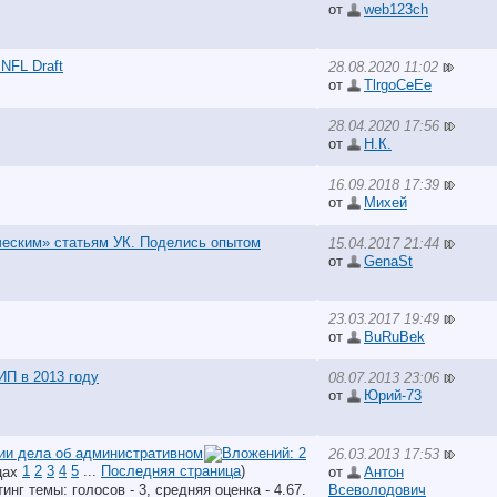
от
web123ch
 NFL Draft
28.08.2020 11:02
от
TlrgoCeEe
28.04.2020 17:56
от
Н.К.
16.09.2018 17:39
от
Михей
ческим» статьям УК. Поделись опытом
15.04.2017 21:44
от
GenaSt
23.03.2017 19:49
от
BuRuBek
ИП в 2013 году
08.07.2013 23:06
от
Юрий-73
ии дела об административном
26.03.2013 17:53
1
2
3
4
5
...
Последняя страница
)
от
Антон
Всеволодович