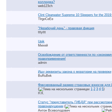
колледжа?
web123ch
Clint Clearwater Supreme 10 Sleepers for the 2019
TlrgoCeEe
"Нерабочий день" - правовая фикция
tttyttt
Upik
Михей
Освобождение от ответственности по «экономи
правоприменения!
аdmin
Ищу реквизиты закона о моратории на проверки
BuRuBek
Фиксированный размер страховых взносов для 
(
1
2
3
4
5
)
Н.К.
Статус "представитель ГИБДД" при рассмотрен
правонарушении
(
Антон Всеволодович