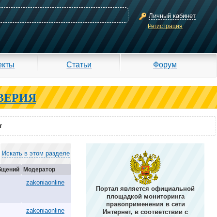
Личный кабинет
Регистрация
екты
Статьи
Форум
ВЕРИЯ
т
Искать в этом разделе
бщений
Модератор
zakoniaonline
Портал является официальной
площадкой мониторинга
правоприменения в сети
zakoniaonline
Интернет, в соответствии с