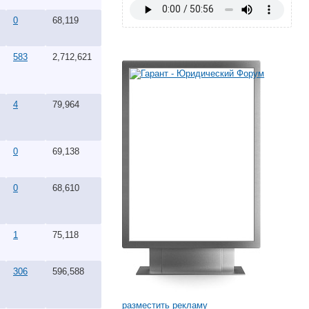
0
68,119
583
2,712,621
4
79,964
0
69,138
0
68,610
1
75,118
306
596,588
разместить рекламу