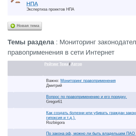
НПА
Экспертиза проектов НПА
Новая тема
Темы раздела
: Мониторинг законодател
правоприменения в сети Интернет
Рейтинг
Тема
/
Автор
Важно:
Мониторинг правоприменения
Дмитрий
Вопрос по правоприменению и его порядку.
Gregor61
Как создать болезни или убивать граждан законн
гипоксия и т.д.).
Rozbiigora
По закона рф, можно ли быть владельцем ПАО