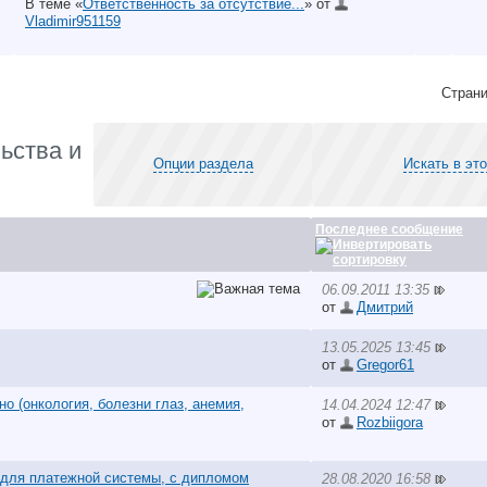
В теме «
Ответственность за отсутствие...
» от
Vladimir951159
Страни
ьства и
Опции раздела
Искать в эт
Последнее сообщение
06.09.2011 13:35
от
Дмитрий
13.05.2025 13:45
от
Gregor61
о (онкология, болезни глаз, анемия,
14.04.2024 12:47
от
Rozbiigora
 для платежной системы, с дипломом
28.08.2020 16:58