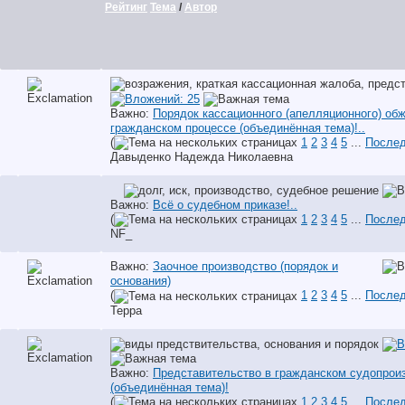
Рейтинг
Тема
/
Автор
Важно:
Порядок кассационного (апелляционного) об
гражданском процессе (объединённая тема)!..
(
1
2
3
4
5
...
Послед
Давыденко Надежда Николаевна
Важно:
Всё о судебном приказе!..
(
1
2
3
4
5
...
Послед
NF_
Важно:
Заочное производство (порядок и
основания)
(
1
2
3
4
5
...
Послед
Терра
Важно:
Представительство в гражданском судопрои
(объединённая тема)!
(
1
2
3
4
5
...
Послед