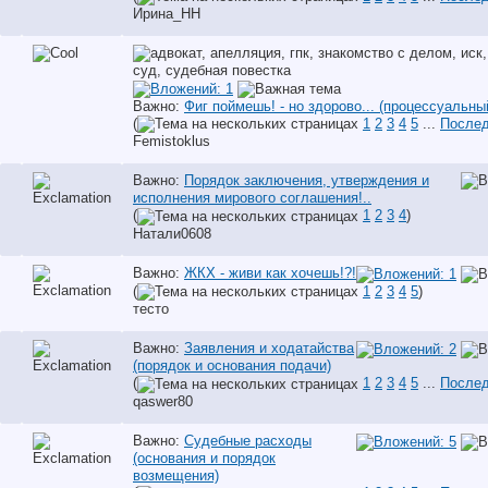
Ирина_НН
Важно:
Фиг поймешь! - но здорово... (процессуальны
(
1
2
3
4
5
...
Послед
Femistoklus
Важно:
Порядок заключения, утверждения и
исполнения мирового соглашения!..
(
1
2
3
4
)
Натали0608
Важно:
ЖКХ - живи как хочешь!?!
(
1
2
3
4
5
)
тесто
Важно:
Заявления и ходатайства
(порядок и основания подачи)
(
1
2
3
4
5
...
Послед
qaswer80
Важно:
Судебные расходы
(основания и порядок
возмещения)