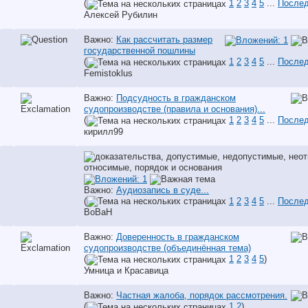
(
1
2
3
4
5
...
Послед
Алексей Рубилин
Важно:
Как рассчитать размер
государственной пошлины
(
1
2
3
4
5
...
Послед
Femistoklus
Важно:
Подсудность в гражданском
судопроизводстве (правила и основания)...
(
1
2
3
4
5
...
Послед
кирилл99
Важно:
Аудиозапись в суде...
(
1
2
3
4
5
...
Послед
BoBaH
Важно:
Доверенность в гражданском
судопроизводстве (объединённая тема)
(
1
2
3
4
5
)
Умница и Красавица
Важно:
Частная жалоба, порядок рассмотрения.
(
1
2
)