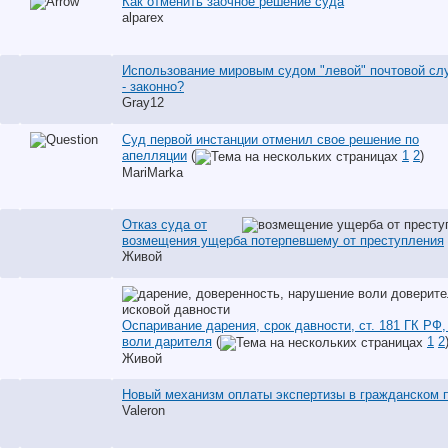
Как отменить заочное решение суда
alparex
Использование мировым судом "левой" почтовой сл
- законно?
Gray12
Суд первой инстанции отменил свое решение по
апелляции
(
1
2
)
MariMarka
Отказ суда от
возмещения ущерба потерпевшему от преступления
Живой
Оспаривание дарения, срок давности, ст. 181 ГК РФ
воли дарителя
(
1
2
Живой
Новый механизм оплаты экспертизы в гражданском 
Valeron