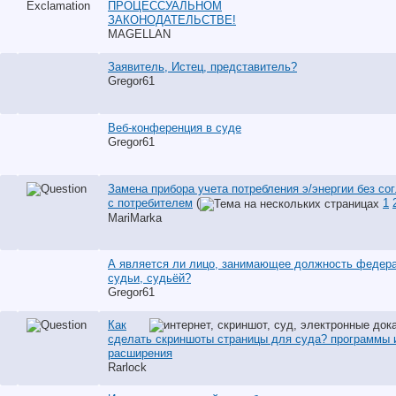
ПРОЦЕССУАЛЬНОМ
ЗАКОНОДАТЕЛЬСТВЕ!
MAGELLAN
Заявитель, Истец, представитель?
Gregor61
Веб-конференция в суде
Gregor61
Замена прибора учета потребления э/энергии без со
с потребителем
(
1
MariMarka
А является ли лицо, занимающее должность федер
судьи, судьёй?
Gregor61
Как
сделать скриншоты страницы для суда? программы 
расширения
Rarlock