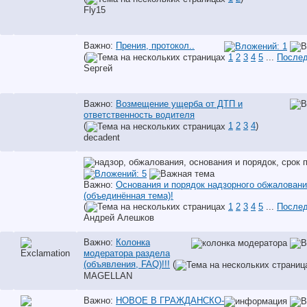
Fly15
Важно:
Прения, протокол..
(
1
2
3
4
5
...
Послед
Sергей
Важно:
Возмещение ущерба от ДТП и
ответственность водителя
(
1
2
3
4
)
decadent
Важно:
Основания и порядок надзорного обжалован
(объединённая тема)!
(
1
2
3
4
5
...
Послед
Андрей Алешков
Важно:
Колонка
модератора раздела
(объявления, FAQ)!!!
(
MAGELLAN
Важно:
НОВОЕ В ГРАЖДАНСКО-