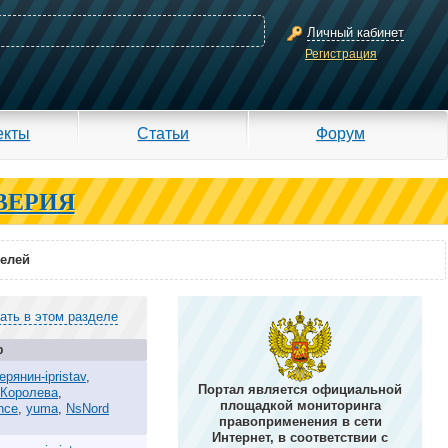
Личный кабинет
Регистрация
екты
Статьи
Форум
ВЕРИЯ
телей
ать в этом разделе
р
ерянин-ipristav
,
Портал является официальной
 Королева
,
площадкой мониторинга
ance
,
yuma
,
NsNord
правоприменения в сети
Интернет, в соответствии с