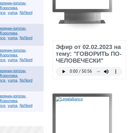
ерянин-ipristav
,
 Королева
,
ance
,
yuma
,
NsNord
ерянин-ipristav
,
 Королева
,
ance
,
yuma
,
NsNord
Эфир от 02.02.2023 на
ерянин-ipristav
,
тему: "ГОВОРИТЬ ПО-
 Королева
,
ЧЕЛОВЕЧЕСКИ"
ance
,
yuma
,
NsNord
ерянин-ipristav
,
 Королева
,
ance
,
yuma
,
NsNord
ерянин-ipristav
,
 Королева
,
ance
,
yuma
,
NsNord