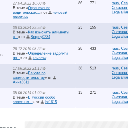
86
771
raus
,
Сев
27.04.2022 10:08
Снежная
В теме «
Ограничение
Legalalli
водительских...
» от
неновый
работник
23
155
raus
,
Сев
08.03.2024 23:58
Снежная
В теме «
Как взыскать алименты
Legalalli
с...
» от
Sergey0234
28
433
raus
,
Сев
26.12.2019 08:22
Снежная
В теме «
Определение задол-ти
ов
Legalalli
по...
» от
zavarow
38
513
raus
,
Сев
17.06.2022 21:13
Снежная
В теме «
Работа по
Legalalli
совместительству
» от
Анна3511
13
271
raus
,
Сев
05.06.2014 01:00
Снежная
В теме «
В России особо
Legalalli
злостных...
» от
lot1615