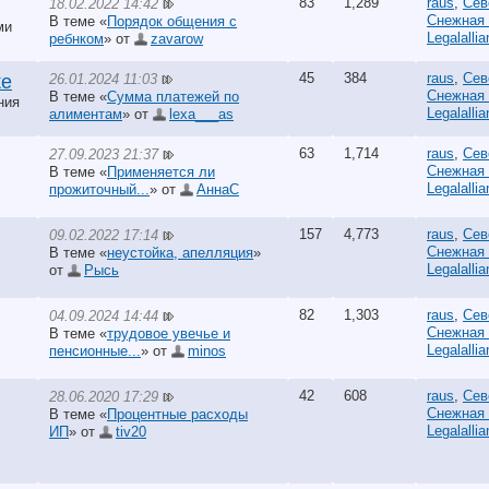
83
1,289
raus
,
Сев
18.02.2022 14:42
Снежная
В теме «
Порядок общения с
ми
Legalalli
ребнком
» от
zavarow
45
384
raus
,
Сев
26.01.2024 11:03
ке
Снежная
В теме «
Сумма платежей по
ния
Legalalli
алиментам
» от
lexa___as
63
1,714
raus
,
Сев
27.09.2023 21:37
Снежная
В теме «
Применяется ли
Legalalli
прожиточный...
» от
АннаС
157
4,773
raus
,
Сев
09.02.2022 17:14
Снежная
В теме «
неустойка, апелляция
»
Legalalli
от
Рысь
82
1,303
raus
,
Сев
04.09.2024 14:44
Снежная
В теме «
трудовое увечье и
Legalalli
пенсионные...
» от
minos
42
608
raus
,
Сев
28.06.2020 17:29
Снежная
В теме «
Процентные расходы
Legalalli
ИП
» от
tiv20