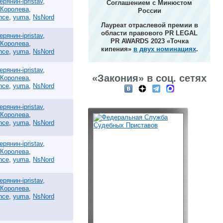
ерянин-ipristav
,
Соглашением с Минюстом
 Королева
,
России
ance
,
yuma
,
NsNord
Лауреат отраслевой премии в
области правового PR LEGAL
ерянин-ipristav
,
PR AWARDS 2023 «Точка
 Королева
,
кипения»
в двух номинациях
.
ance
,
yuma
,
NsNord
ерянин-ipristav
,
«Закония» в соц. сетях
 Королева
,
ance
,
yuma
,
NsNord
ерянин-ipristav
,
 Королева
,
ance
,
yuma
,
NsNord
ерянин-ipristav
,
 Королева
,
ance
,
yuma
,
NsNord
ерянин-ipristav
,
 Королева
,
ance
,
yuma
,
NsNord