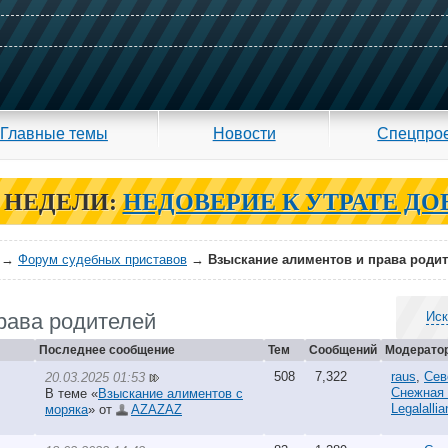
Главные темы
Новости
Спецпро
 НЕДЕЛИ:
НЕДОВЕРИЕ К УТРАТЕ ДО
→
Форум судебных приставов
→
Взыскание алиментов и права роди
рава родителей
Иск
Последнее сообщение
Тем
Сообщений
Модерато
508
7,322
raus
,
Сев
20.03.2025 01:53
Снежная
В теме «
Взыскание алиментов с
Legalalli
моряка
» от
AZAZAZ