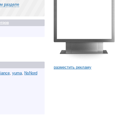
ом разделе
тров
разместить рекламу
liance
,
yuma
,
NsNord