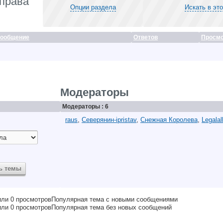
 права
Опции раздела
Искать в эт
сообщение
Ответов
Просмо
Модераторы
Модераторы : 6
raus
,
Северянин-ipristav
,
Снежная Королева
,
Legalal
Популярная тема с новыми сообщениями
Популярная тема без новых сообщений