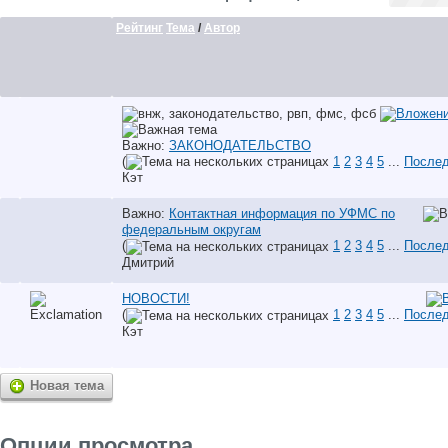
Рейтинг
Тема
/
Автор
Важно:
ЗАКОНОДАТЕЛЬСТВО
(
1
2
3
4
5
...
Послед
Кэт
Важно:
Контактная информация по УФМС по
федеральным округам
(
1
2
3
4
5
...
Послед
Дмитрий
НОВОСТИ!
(
1
2
3
4
5
...
Послед
Кэт
Новая тема
Опции просмотра