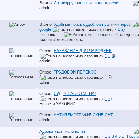
Важно:
Антикоррупционный канал доверия
аdmin
Важно:
Удобный поиск судебной практики через
google
(
1
2
)
Печеник
Ксения Александровна
Опрос:
НАКАЗАНИЕ ДЛЯ ЧАРОДЕЕВ
(
1
2
3
)
аdmin
Опрос:
ТРУДОВОЙ ПЕРЕКОС
(
1
2
)
аdmin
Опрос:
СУД, У НАС ОТМЕНА!
(
1
2
)
Новости ЗАКОНИИ
Опрос:
АНТИДЕМОГРАФИЧСКИЕ СНТ
аdmin
Адвокатская монополия
(
1
2
3
4
5
...
После