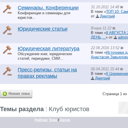
31.10.2011 14:48
Семинары. Конференции
В теме «
ТОП 10: Сам
Конференции и семинары для
от
Дмитрий
юристов...
Вчера 11:22
Юридические статьи
В теме «
8 АВГУСТА 
ДЕНЬ,...
» от
аdmin
22.06.2016 13:52
Юридическая литература
В теме «
Источники д
Обсуждение книг, юридических
Анастасия Завьялов
статей, периодики, СМИ...
06.04.2011 15:44
Пресс-релизы, статьи на
В теме «
II Церемони
правах рекламы
Дмитрий
Новая тема
Страница 1 из
Темы раздела
: Клуб юристов
Рейтинг
Тема
/
Автор