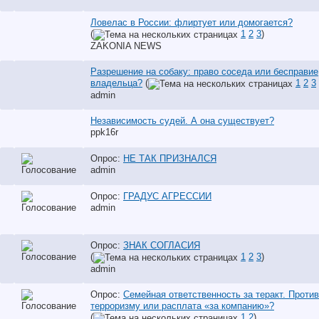
Ловелас в России: флиртует или домогается?
(
1
2
3
)
ZAKONIA NEWS
Разрешение на собаку: право соседа или бесправие
владельца?
(
1
2
3
аdmin
Независимость судей. А она существует?
ppk16r
Опрос:
НЕ ТАК ПРИЗНАЛСЯ
аdmin
Опрос:
ГРАДУС АГРЕССИИ
аdmin
Опрос:
ЗНАК СОГЛАСИЯ
(
1
2
3
)
аdmin
Опрос:
Семейная ответственность за теракт. Проти
терроризму или расплата «за компанию»?
(
1
2
)