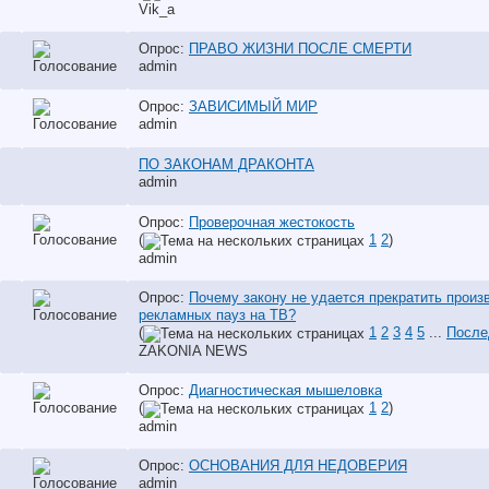
Vik_a
Опрос:
ПРАВО ЖИЗНИ ПОСЛЕ СМЕРТИ
аdmin
Опрос:
ЗАВИСИМЫЙ МИР
аdmin
ПО ЗАКОНАМ ДРАКОНТА
аdmin
Опрос:
Проверочная жестокость
(
1
2
)
аdmin
Опрос:
Почему закону не удается прекратить произ
рекламных пауз на ТВ?
(
1
2
3
4
5
...
После
ZAKONIA NEWS
Опрос:
Диагностическая мышеловка
(
1
2
)
аdmin
Опрос:
ОСНОВАНИЯ ДЛЯ НЕДОВЕРИЯ
аdmin