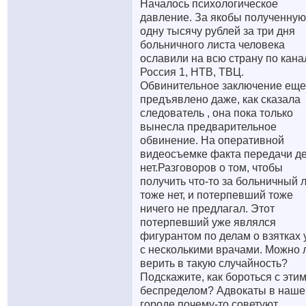
Началось психологическое
давление. За якобы полученную
одну тысячу рублей за три дня
больничного листа человека
ославили на всю страну по кан
Россия 1, НТВ, ТВЦ.
Обвинительное заключение еще
предъявлено даже, как сказала
следователь , она пока только
вынесла предварительное
обвинение. На оперативной
видеосъемке факта передачи д
нет.Разговоров о том, чтобы
получить что-то за больничный 
тоже нет, и потерпевший тоже
ничего не предлагал. Этот
потерпевший уже являлся
фигурантом по делам о взятках 
с несколькими врачами. Можно 
верить в такую случайность?
Подскажите, как бороться с эти
беспределом? Адвокаты в наш
городе почему-то советуют