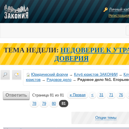
Личный ка
Регистраци
ТЕМА НЕДЕЛИ:
НЕДОВЕРИЕ К УТР
ДОВЕРИЯ
Юридический форум
→
Клуб юристов ЗАКОНИИ
→
Кл
юристов
→
Рядовое дело
→
Рядовое дело №1. Егорьев
Ответить
«
Первая
<
31
71
76
Страница 81 из 81
78
79
80
81
Опции темы