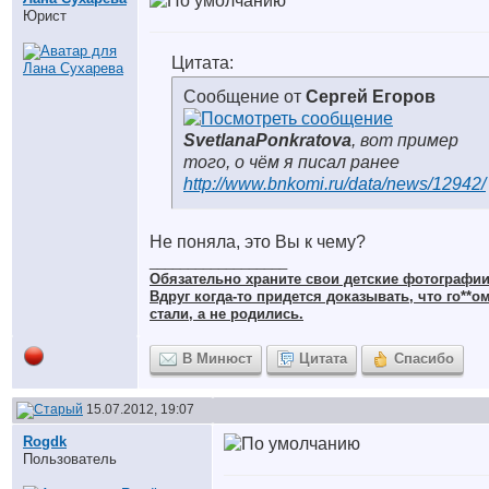
Юрист
Цитата:
Сообщение от
Сергей Егоров
SvetlanaPonkratova
, вот пример
того, о чём я писал ранее
http://www.bnkomi.ru/data/news/12942/
Не поняла, это Вы к чему?
__________________
Обязательно храните cвои детские фотографии
Вдруг когда-то придется доказывать, что го**о
стали, а не родились.
В Минюст
Цитата
Спасибо
15.07.2012, 19:07
Rogdk
Пользователь