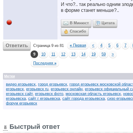
И что?.. так реально одним зло
в форме станет меньше?..
В Минюст
Цитата
Спасибо
Ответить
«
Первая
<
4
5
6
7
Страница 9 из 81
9
10
11
12
13
14
19
59
>
Последняя
»
Метки
видео егорьевск
,
город егорьевск
,
город егорьевск московской облас
егорьевск
,
егорьевск ru
,
егорьевск онлайн
,
егорьевск официальный с
егорьевск сайт
,
егорьевск фото
,
московская область егорьевск
,
ново
егорьевска
,
сайт г егорьевска
,
сайт города егорьевска
,
сизо егорьевс
форум егорьевск
Быстрый ответ