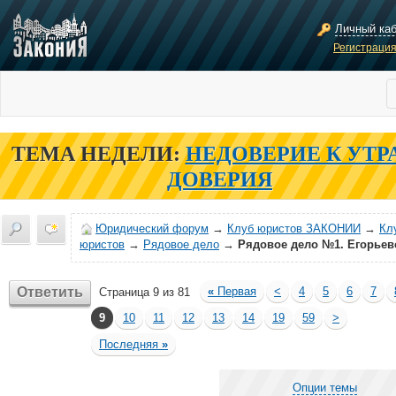
Личный ка
Регистраци
ТЕМА НЕДЕЛИ:
НЕДОВЕРИЕ К УТР
ДОВЕРИЯ
Юридический форум
→
Клуб юристов ЗАКОНИИ
→
Кл
юристов
→
Рядовое дело
→
Рядовое дело №1. Егорьев
Ответить
«
Первая
<
4
5
6
7
Страница 9 из 81
9
10
11
12
13
14
19
59
>
Последняя
»
Опции темы