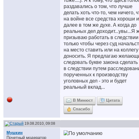
тоже....
). Я к тому, что здесь голо
раздавались о том, что лучше
делать хоть что-то, чем ничего, ч
на войне все средства хороши и
далее в том же духе. А когда до
реальных дел доходит...увы...Я 
призываю работать в следствии
только чтобы через суд начальс
на место ставить или на коллегу
доносить. Я предлагаю желающ
следовать букве закона сделать
в следствии путем расследован
порученных к производству
уголовных дел - это и будет
реальный вклад...
В Минюст
Цитата
Спасибо
19.08.2010, 09:08
Мушкин
Почетный модератор