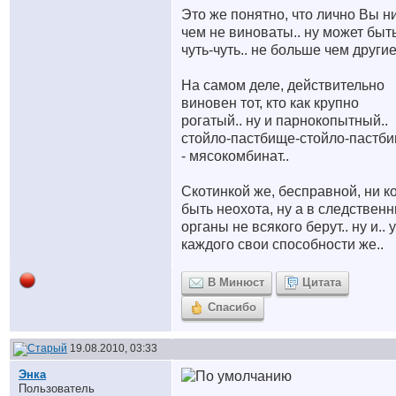
Это же понятно, что лично Вы н
чем не виноваты.. ну может быт
чуть-чуть.. не больше чем другие
На самом деле, действительно
виновен тот, кто как крупно
рогатый.. ну и парнокопытный..
стойло-пастбище-стойло-пастби
- мясокомбинат..
Скотинкой же, бесправной, ни к
быть неохота, ну а в следствен
органы не всякого берут.. ну и.. у
каждого свои способности же..
В Минюст
Цитата
Спасибо
19.08.2010, 03:33
Энка
Пользователь