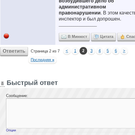
возбудившего дело об
административном
правонарушении
. В этом качест
инспектор и был допрошен.
__________________
В Минюст
Цитата
Спа
Ответить
<
1
2
3
4
5
6
>
Страница 2 из 7
Последняя
»
Быстрый ответ
Сообщение:
Опции