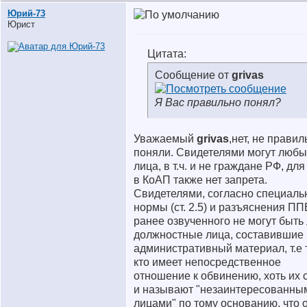
Юрий-73
Юрист
Цитата:
Сообщение от
grivas
Я Вас правильно понял?
Уважаемый
grivas
,нет, не правил
поняли. Свидетелями могут люб
лица, в т.ч. и не граждане РФ, для
в КоАП также нет запрета.
Свидетелями, согласно специаль
нормы (ст. 2.5) и разъяснения П
ранее озвученного не могут быть
должностные лица, составившие
административный материал, т.е 
кто имеет непосредственное
отношение к обвинению, хоть их 
и называют "незаинтересованны
лицами" по тому основанию, что 