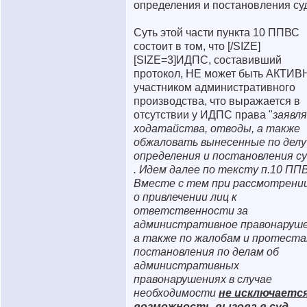
определения и постановления суд
Суть этой части пункта 10 ППВС
состоит в том, что [/SIZE]
[SIZE=3]ИДПС, составивший
протокол, НЕ может быть АКТИ
участником административного
производства, что выражается в
отсутствии у ИДПС права "
заявл
ходатайства, отводы, а также
обжаловать вынесенные по делу
определения и постановления су
. Идем далее по тексту п.10 ПП
Вместе с тем при рассмотрении
о привлечении лиц к
ответственности за
административное правонаруше
а также по жалобам и протеста
постановления по делам об
административных
правонарушениях в случае
необходимости
не исключаетс
возможность вызова в суд