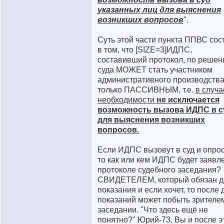
указанных лиц для выяснения
возникших вопросов
".
Суть этой части пункта ППВС сос
в том, что [SIZE=3]ИДПС,
составивший протокол, по реше
суда МОЖЕТ стать участником
административного производства
только ПАССИВНЫМ, т.е.
в случа
необходимости
не исключается
возможность вызова ИДПС в с
для выяснения возникших
вопросов.
Если ИДПС вызовут в суд и опрос
то как или кем ИДПС будет заявл
протоколе судебного заседания?
СВИДЕТЕЛЕМ, который обязан д
показания и если хочет, то после 
показаний может побыть зрителе
заседании. "Что здесь ещё не
понятно?" Юрий-73, Вы и после э