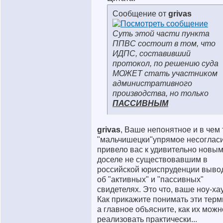
Сообщение от
grivas
Суть этой части пункта
ППВС состоит в том, что
ИДПС, составивший
протокол, по решению суда
МОЖЕТ стать участником
административного
производства, но только
ПАССИВНЫМ
grivas
, Ваше непонятное и в чем 
"мальчишецки"упрямое несоглас
привело вас к удивительно новым
доселе не существовавшим в
российской юриспруденции выво
об "активных" и "пассивных"
свидетелях. Это что, ваше ноу-ха
Как прикажите понимать эти терм
а главное объясните, как их можн
реализовать практически...