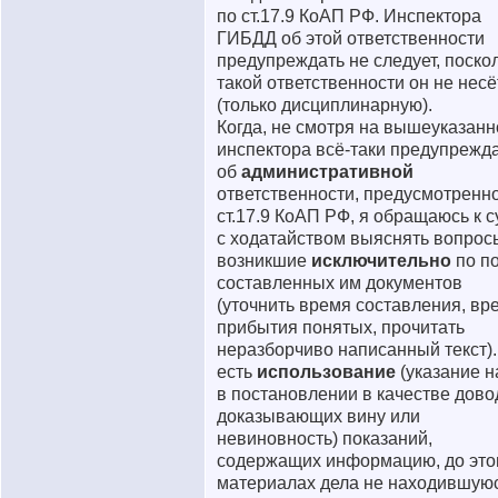
по ст.17.9 КоАП РФ. Инспектора
ГИБДД об этой ответственности
предупреждать не следует, поско
такой ответственности он не несё
(только дисциплинарную).
Когда, не смотря на вышеуказанн
инспектора всё-таки предупрежд
об
административной
ответственности, предусмотренн
ст.17.9 КоАП РФ, я обращаюсь к с
с ходатайством выяснять вопрос
возникшие
исключительно
по п
составленных им документов
(уточнить время составления, вр
прибытия понятых, прочитать
неразборчиво написанный текст).
есть
использование
(указание н
в постановлении в качестве дово
доказывающих вину или
невиновность) показаний,
содержащих информацию, до это
материалах дела не находившую