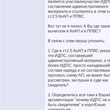
является участие/неучастие ИДП
составлении административного
материала и ссылаетесь в этом н
ст.2.5 КоАП и ППВС.
Вот тут не я понял. А Вы где тако
вычитали в КоАП и в ППВС?
В связи с этим прошу уточнить.
1. Где в ст.2.5 КоАП и ППВС указа
что ИДПС, составивший
административный материал, а т
более ИДПС, просто находивший
составе наряда и не составлявш
протокол, схему АП, не может бы
рассмотрен, заслушан в суде как
свидетель?
2. Определитесь всё-таки в Ваше
аргументации "почему ИДПС не 
быть свидетелем" и коротЕнько
изложите её.