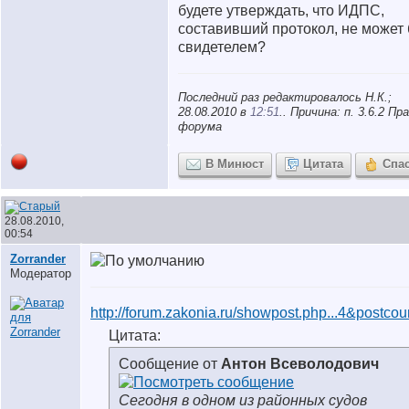
будете утверждать, что ИДПС,
составивший протокол, не может
свидетелем?
Последний раз редактировалось Н.К.;
28.08.2010 в
12:51
.. Причина: п. 3.6.2 Пр
форума
В Минюст
Цитата
Спа
28.08.2010,
00:54
Zorrander
Модератор
http://forum.zakonia.ru/showpost.php...4&postco
Цитата:
Сообщение от
Антон Всеволодович
Сегодня в одном из районных судов