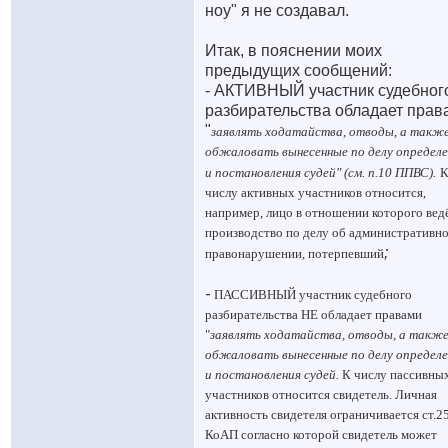
ноу" я не создавал.
Итак, в пояснении моих
предыдущих сообщений:
- АКТИВНЫЙ участник судебног
разбирательства обладает прав
"
заявлять ходатайства, отводы, а такж
обжаловать вынесенные по делу определе
и постановления судей" (см. п.10 ППВС).
числу активных участников относится,
например, лицо в отношении которого вед
производство по делу об административн
;
правонарушении, потерпевший
-
ПАССИВНЫЙ
участник судебного
разбирательства НЕ обладает правами
"
заявлять ходатайства, отводы, а такж
обжаловать вынесенные по делу определе
и постановления судей
.
К числу пассивны
участников относится свидетель. Личная
активность свидетеля ограничивается ст.2
КоАП согласно которой свидетель может