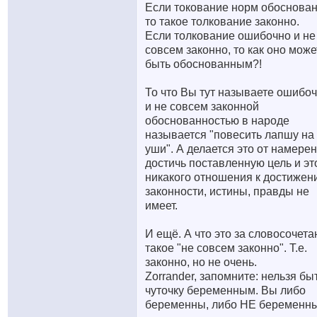
Если токование норм обоснован
то такое толкование законно.
Если толкование ошибочно и не
совсем законно, то как оно може
быть обоснованным?!
То что Вы тут называете ошибо
и не совсем законной
обоснованностью в народе
называется "повесить лапшу на
уши". А делается это от намере
достичь поставленную цель и эт
никакого отношения к достижен
законности, истины, правды не
имеет.
И ещё. А что это за словосочета
такое "не совсем законно". Т.е.
законно, но не очень.
Zorrander, запомните: нельзя бы
чуточку беременным. Вы либо
беременны, либо НЕ беременны