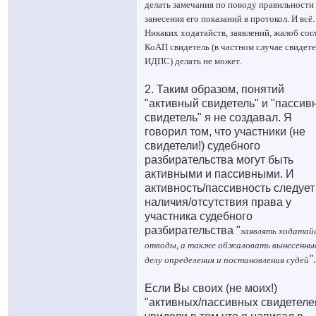
делать замечания по поводу правильности
занесения его показаний в протокол. И всё.
Никаких ходатайств, заявлений, жалоб сог
КоАП свидетель (в частном случае свидете
ИДПС) делать не может.
2. Таким образом, понятий
"активный свидетель" и "пассив
свидетель" я не создавал. Я
говорил том, что участники (не
свидетели!) судебного
разбирательства могут быть
активными и пассивными. И
активность/пассивность следует
наличия/отсутствия права у
участника судебного
разбирательства "
заявлять ходатай
отводы, а также обжаловать вынесенны
".
делу определения и постановления судей
Если Вы своих (не моих!)
"активных/пассивных свидетеле