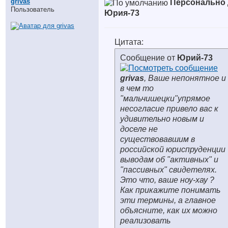
grivas
Персонально 
Пользователь
Юрия-73
Цитата:
Сообщение от
Юрий-73
grivas
, Ваше непонятное и
в чем то
"мальчишецки"упрямое
несогласие привело вас к
удивительно новым и
доселе не
существовавшим в
российской юриспруденции
выводам об "активных" и
"пассивных" свидетелях.
Это что, ваше ноу-хау ?
Как прикажите понимать
эти термины, а главное
объясните, как их можно
реализовать