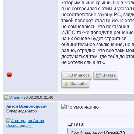
которым выше крыши. Но в жал
я не согласился с этим и указал 
несоответствие закону. РС, гляд
такой поворот, стал гибче. И хот
не сомневаюсь, что показания
ИДПС также попадут в решение
на их основе будет строиться
обвинительное заключение, но 
равно, отрадно, что все таки мо
достучаться там, где тебя до это
не хотели слышать.
В Минюст
Цитата
Спасибо
30.08.2010, 21:46
Антон Всеволодович
Супермодератор
Цитата:
Сообщение от
Юрий-73