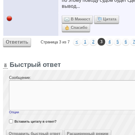
по этому поводу судом будет сд
вывод...
В Минюст
Цитата
Спасибо
Ответить
<
1
2
3
4
5
6
7
Страница 3 из 7
Быстрый ответ
Сообщение:
Опции
Вставить цитату в ответ?