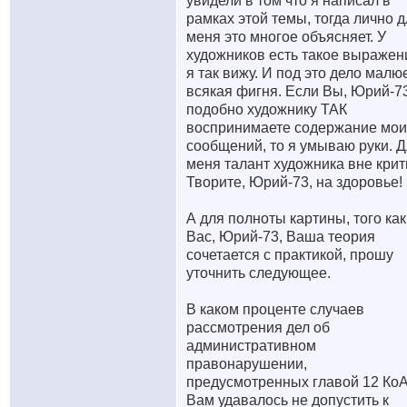
увидели в том что я написал в
рамках этой темы, тогда лично 
меня это многое объясняет. У
художников есть такое выражен
я так вижу. И под это дело малю
всякая фигня. Если Вы, Юрий-73
подобно художнику ТАК
воспринимаете содержание мои
сообщений, то я умываю руки. 
меня талант художника вне крит
Творите, Юрий-73, на здоровье!
А для полноты картины, того как
Вас, Юрий-73, Ваша теория
сочетается с практикой, прошу
уточнить следующее.
В каком проценте случаев
рассмотрения дел об
административном
правонарушении,
предусмотренных главой 12 Ко
Вам удавалось не допустить к