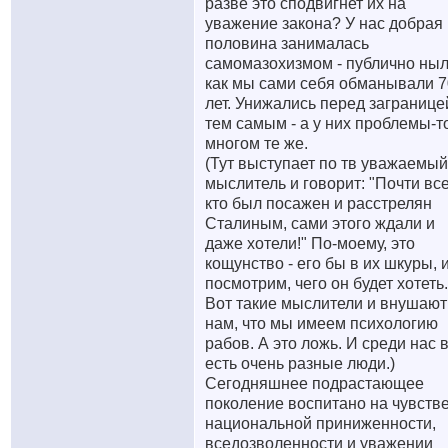
разве это сподвигнет их на
уважение закона? У нас добрая
половина занималась
самомазохизмом - публично ныл
как мы сами себя обманывали 7
лет. Унижались перед загранице
тем самым - а у них проблемы-т
многом те же.
(Тут выступает по тв уважаемый
мыслитель и говорит: "Почти все
кто был посажен и расстрелян
Сталиным, сами этого ждали и
даже хотели!" По-моему, это
кощунство - его бы в их шкуры, 
посмотрим, чего он будет хотеть.
Вот такие мыслители и внушают
нам, что мы имеем психологию
рабов. А это ложь. И среди нас 
есть очень разные люди.)
Сегодняшнее подрастающее
поколение воспитано на чувств
национальной приниженности,
вседозволенности и уважении