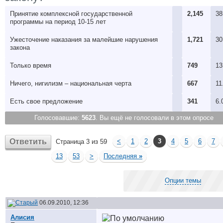
Принятие комплексной государственной
2,145
38
программы на период 10-15 лет
Ужесточение наказания за малейшие нарушения
1,721
30
закона
Только время
749
13
Ничего, нигилизм – национальная черта
667
11
Есть свое предложениe
341
6.
Голосовавшие:
5623
. Вы ещё не голосовали в этом опросе
Ответить
<
1
2
3
4
5
6
7
Страница 3 из 59
13
53
>
Последняя
»
Опции темы
06.09.2010, 12:36
Алисия