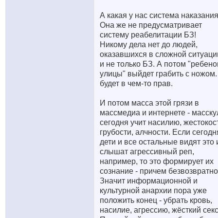
А какая у нас система наказани
Она же не предусматривает
систему реабелитации БЗ!
Никому дела нет до людей,
оказавшихся в сложной ситуации
и не только БЗ. А потом "ребено
улицы" выйдет грабить с ножом.
будет в чем-то прав.
И потом масса этой грязи в
массмедиа и интернете - масску
сегодня учит насилию, жестокос
грубости, алчности. Если сегодн
дети и все остальные видят это 
слышат агрессивный реп,
например, то это формирует их
сознание - причем безвозвратно
Значит информационной и
культурной анархии пора уже
положить конец - убрать кровь,
насилие, агрессию, жёсткий секс