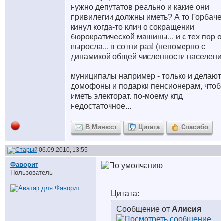
нужно депутатов реально и какие они
привилегии должны иметь? А то Горбач
кинул когда-то клич о сокращении
бюрократической машины... и с тех пор 
выросла... в сотни раз! (непомерно с
динамикой общей численности населени
муниципалы например - только и делают
домофоны и подарки пенсионерам, чтоб
иметь электорат. по-моему кпд
недостаточное...
В Минюст
Цитата
Спасибо
06.09.2010, 13:55
Фаворит
Пользователь
Цитата:
Сообщение от
Алисия