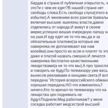
бардак в стране.И публичная открытость, ч
это?и с чем ее едят?В нашей стране нет
свободы слова.Есть свобода слуха(этого в
избытке).А чиновники всех рангов букваль
включая высшие эшелоны власти,давно
отделились от народа.И живут в своем
мирке,успешно вешая очередную лапшу н
на уши.И еду едят не то что мы,да и за
обязательные платежи(за которые им
наверняка не доплачивают как нам
копейки).они просто их если и платят то эт
даже и платой назвать смешно.И лечатся
наверняка бесплатно качественными
лекарствами(а не то что мы).А про транспо
и говорить не буду.По телевизору уже весь
вынесли рекламами и концами света.И вот
передача "История всероссийского обман
хорошая передача.НО что изменилось?
ничего.Кто то кричал по телевизору что на
лекарства цен поднимать не
будут.Подняли.Мед работникам? у меня
соседка работает медсестрой высшей