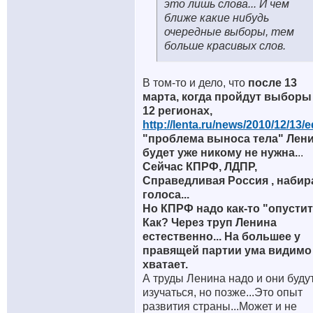
это лишь слова... И чем
ближе какие нибудь
очередные выборы, тем
больше красивых слов.
В том-то и дело, что
после 13
марта, когда пройдут выборы
12 регионах,
http://lenta.ru/news/2010/12/13/e
"проблема выноса тела" Лени
будет уже никому не нужна.
..
Сейчас КПРФ, ЛДПР,
Справедливая Россия , наби
голоса...
Но КПРФ надо как-то "опустить
Как? Через труп Ленина
естественно... На большее у
правящей партии ума видимо
хватает.
А труды Ленина надо и они буду
изучаться, но позже...Это опыт
развития страны...Может и не