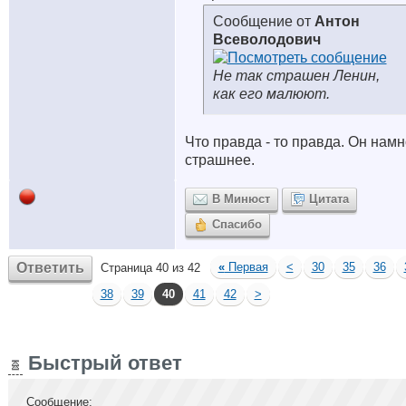
Сообщение от
Антон
Всеволодович
Не так страшен Ленин,
как его малюют.
Что правда - то правда. Он намн
страшнее.
В Минюст
Цитата
Спасибо
Ответить
«
Первая
<
30
35
36
Страница 40 из 42
38
39
40
41
42
>
Быстрый ответ
Сообщение: