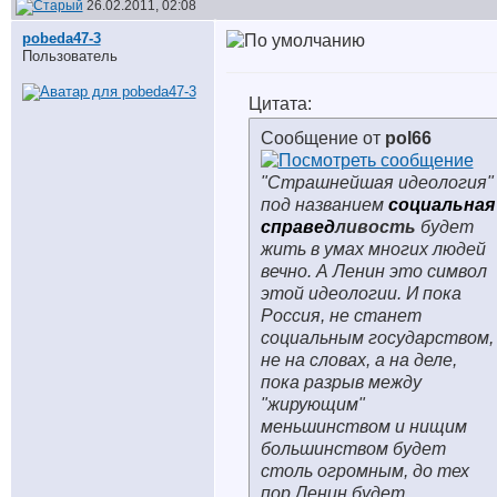
26.02.2011, 02:08
pobeda47-3
Пользователь
Цитата:
Сообщение от
pol66
"Страшнейшая идеология"
под названием
социальная
справед
ливость
будет
жить в умах многих людей
вечно. А Ленин это символ
этой идеологии. И пока
Россия, не станет
социальным государством,
не на словах, а на деле,
пока разрыв между
"жирующим"
меньшинством и нищим
большинством будет
столь огромным, до тех
пор Ленин будет