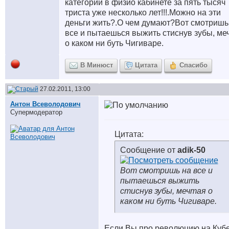
категории в физио кабинете за пять тысяч
триста уже несколько лет!!!.Можно на эти
деньги жить?.О чем думают?Вот смотришь
все и пытаешься выжить стиснув зубы, ме
о каком ни буть Чигиваре.
В Минюст
Цитата
Спасибо
27.02.2011, 13:00
Антон Всеволодович
Супермодератор
Цитата:
Сообщение от
adik-50
Вот смотришь на все и
пытаешься выжить
стиснув зубы, мечтая о
каком ни буть Чигиваре.
Если Вы про революцию на Кубе