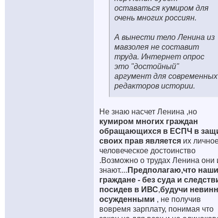
оставаться кумиром для
очень многих россиян.
А вынести тело Ленина из
мавзолея не составит
труда. Интернет опрос
это "достойный"
аргумент для современных
редакторов истории.
Не знаю насчет Ленина ,но
кумиром многих граждан
обращающихся в ЕСПЧ в защ
своих прав является
их лично
человеческое достоинство
.Возможно о трудах Ленина они 
знают....
Предполагаю,что наш
граждане - без суда и следств
посидев в ИВС
,
будучи невин
осужденными
, не получив
вовремя зарплату, понимая что