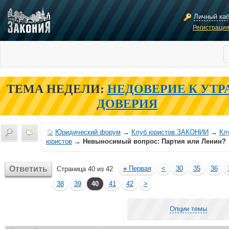
Личный ка
Регистраци
ТЕМА НЕДЕЛИ:
НЕДОВЕРИЕ К УТР
ДОВЕРИЯ
Юридический форум
→
Клуб юристов ЗАКОНИИ
→
Кл
юристов
→
Невыносимый вопрос: Партия или Ленин?
Ответить
«
Первая
<
30
35
36
Страница 40 из 42
38
39
40
41
42
>
Опции темы