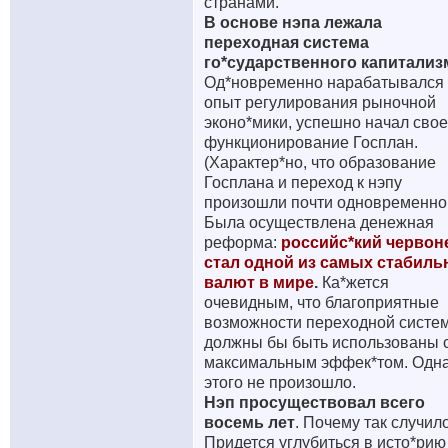
странами.
В основе нэпа лежала
переходная система
го*сударственного капитализ
Од*новременно нарабатывался
опыт регулирования рыночной
эконо*мики, успешно начал свое
функционирование Госплан.
(Характер*но, что образование
Госплана и переход к нэпу
произошли почти одновременно.
Была осуществлена денежная
реформа:
российс*кий червон
стал одной из самых стабил
валют в мире
.
Ка*жется
очевидным, что благоприятные
возможности переходной систе
должны бы быть использованы 
максимальным эффек*том. Одн
этого не произошло.
Нэп просуществовал всего
восемь лет
. Почему так случил
Придется углубиться в исто*рию