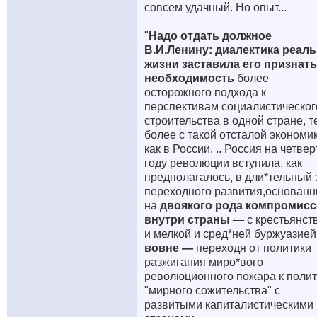
совсем удачный. Но опыт...
"
Надо отдать должное
В.И.Ленину: диалектика реал
жизни заставила его признать
необходимость
более
осторожного подхода к
перспективам социалистическог
строительства в одной стране, т
более с такой отсталой экономик
как в России. .. Россия на четве
году революции вступила, как
предполагалось, в дли*тельный 
переходного развития,основан
на
двоякого рода компромисс
внутри страны —
с крестьянст
и мелкой и сред*ней буржуазией
вовне —
переходя от политики
разжигания миро*вого
революционного пожара к полит
"мирного сожительства" с
развитыми капиталистическими