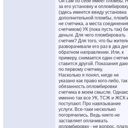
Он сам по себе имеет пломбы. 
за его установку и опломбировк
(здесь имеется ввиду установка
дополнительной пломбы, плом
не счетчика, а места соединения
счетчиком) УК (пока пусть так) б
деньги. Для чего пломбировать
счетчик? Для того, что бы жител
разворачивали его раз в два дн
обратном направлении. Или, к
примеру, снимается один счетчик
ставится другой. Показания даю
по первому счетчику.
Насколько я понял, нигде не
указано как право кого-либо, так
обязанность опломбировки
счетчика в моем смысле. Однако
именно так все УК, ТСЖ и ЖСК 
поступают. Про навязывание
услуги. Все-таки несколько
погорячились. Ведь никто не
заставляет оплачивать
опломбировку - не вопрос, плат