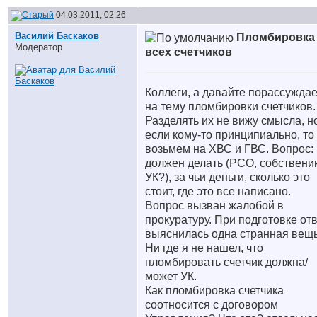
04.03.2011, 02:26
Василий Баскаков
Пломбировка
Модератор
всех счетчиков
Коллеги, а давайте порассужда
на тему пломбировки счетчиков.
Разделять их не вижу смысла, н
если кому-то принципиально, то
возьмем на ХВС и ГВС. Вопрос: 
должен делать (РСО, собственик
УК?), за чьи деньги, сколько это
стоит, где это все написано.
Вопрос вызван жалобой в
прокуратуру. При подготовке от
выяснилась одна странная вещь
Ни где я не нашел, что
пломбировать счетчик должна/
может УК.
Как пломбировка счетчика
соотносится с договором