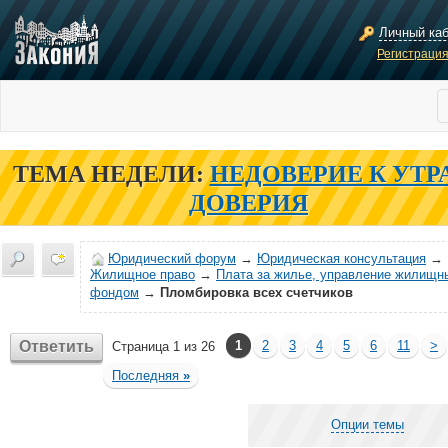
Личный ка
Регистраци
ТЕМА НЕДЕЛИ:
НЕДОВЕРИЕ К УТР
ДОВЕРИЯ
Юридический форум
→
Юридическая консультация
→
Жилищное право
→
Плата за жилье, управление жилищн
фондом
→
Пломбировка всех счетчиков
Ответить
1
2
3
4
5
6
11
>
Страница 1 из 26
Последняя
»
Опции темы