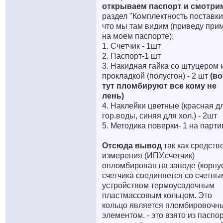
открываем паспорт и смотри
раздел "Комплектность поставки
что мы там видим (приведу при
на моем паспорте):
1. Счетчик - 1шт
2. Паспорт-1 шт
3. Накидная гайка со штуцером 
прокладкой (полусгон) - 2 шт
(во
тут пломбируют все кому не
лень)
4. Наклейки цветные (красная д
гор.воды, синяя для хол.) - 2шт
5. Методика поверки- 1 на парт
Отсюда вывод
так как средств
измерения (ИПУ,счетчик)
опломбирован на заводе (корпу
счетчика соединяется со счетны
устройством термоусадочным
пластмассовым кольцом. Это
кольцо является пломбировочн
элементом. - это взято из паспо