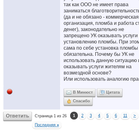
так как ООО не имеет права
заниматься благотворительност
(да и не обязано - коммерческая
организация, пломба и работа с
денег), законодательно не
запрещено УК оказывать услуги
установлению пломбы. При это
сама по себе установка пломбы
обязательна. Почему бы УК не
использовать данную ситуацию 
оказывать услуги жителям на
возмездной основе?
Или использовать аналогию пр
В Минюст
Цитата
Спасибо
Ответить
1
2
3
4
5
6
11
>
Страница 1 из 26
Последняя
»