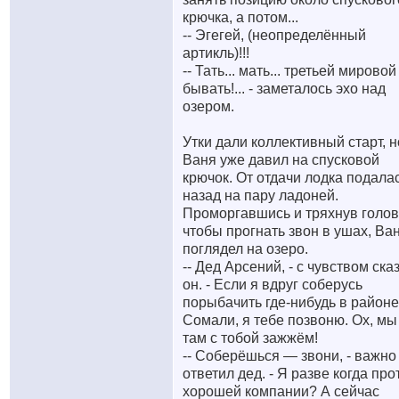
крючка, а потом...
-- Эгегей, (неопределённый
артикль)!!!
-- Тать... мать... третьей мировой
бывать!... - заметалось эхо над
озером.
Утки дали коллективный старт, н
Ваня уже давил на спусковой
крючок. От отдачи лодка подала
назад на пару ладоней.
Проморгавшись и тряхнув голов
чтобы прогнать звон в ушах, Ва
поглядел на озеро.
-- Дед Арсений, - с чувством ска
он. - Если я вдруг соберусь
порыбачить где-нибудь в районе
Сомали, я тебе позвоню. Ох, мы
там с тобой зажжём!
-- Соберёшься — звони, - важно
ответил дед. - Я разве когда про
хорошей компании? А сейчас