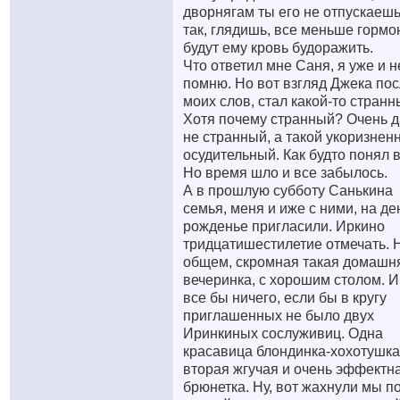
дворнягам ты его не отпускаешь
так, глядишь, все меньше гормо
будут ему кровь будоражить.
Что ответил мне Саня, я уже и н
помню. Но вот взгляд Джека по
моих слов, стал какой-то странн
Хотя почему странный? Очень 
не странный, а такой укоризнен
осудительный. Как будто понял в
Но время шло и все забылось.
А в прошлую субботу Санькина
семья, меня и иже с ними, на де
рожденье пригласили. Иркино
тридцатишестилетие отмечать. Н
общем, скромная такая домашн
вечеринка, с хорошим столом. И
все бы ничего, если бы в кругу
приглашенных не было двух
Иринкиных сослуживиц. Одна
красавица блондинка-хохотушка
вторая жгучая и очень эффектн
брюнетка. Ну, вот жахнули мы п