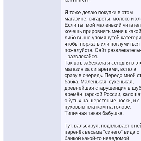
Я тоже делаю покупки в этом
магазине: сигареты, молоко и хл
Если ты, мой маленький читател
хочешь прировнять меня к какой
либо выше упомянутой категори
чтобы поржать или поглумиться 
пожалуйста. Сайт развлекатель
- развлекайся.
Так вот, забежала я сегодня в эт
магазин за сигаретами, встала
сразу в очередь. Передо мной с
бабка. Маленькая, сухенькая,
древнейшая старушенция в шу
времён царской России, калоша
обутых на шерстяные носки, и с
пуховым платком на голове.
Типичная такая бабушка.
Тут, вальсируя, подплывает к не
паренёк весьма "синего" вида с
банкой какой-то неведомой