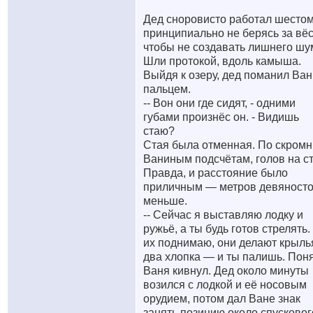
Дед сноровисто работал шестом
принципиально не берясь за вёс
чтобы не создавать лишнего шу
Шли протокой, вдоль камыша.
Выйдя к озеру, дед поманил Ва
пальцем.
-- Вон они где сидят, - одними
губами произнёс он. - Видишь
стаю?
Стая была отменная. По скром
Ваниным подсчётам, голов на ст
Правда, и расстояние было
приличным — метров девяносто
меньше.
-- Сейчас я выставляю лодку и
ружьё, а ты будь готов стрелять.
их поднимаю, они делают крыл
два хлопка — и ты палишь. Пон
Ваня кивнул. Дед около минуты
возился с лодкой и её носовым
орудием, потом дал Ване знак
занять позицию около спусковог