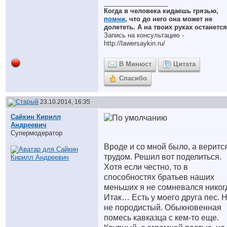
__________________
Когда в человека кидаешь грязью,
помни
, что до него она может не
долететь. А на твоих руках останется
Запись на консультацию -
http://lawersaykin.ru/
В Минюст
Цитата
Спасибо
23.10.2014, 16:35
Сайкин Кирилл
Андреевич
Супермодератор
Вроде и со мной было, а веритс
трудом. Решил вот поделиться.
Хотя если честно, то в
способностях братьев наших
меньших я не сомневался никог
Итак… Есть у моего друга пес. Н
не породистый. Обыкновенная
помесь кавказца с кем-то еще.