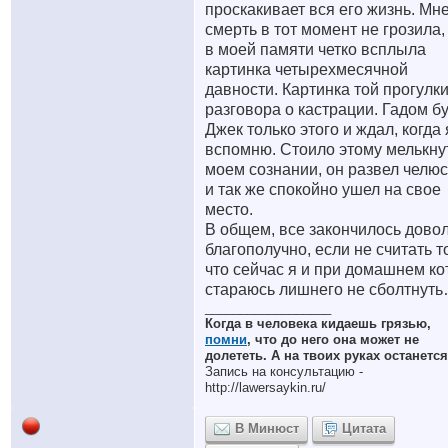
проскакивает вся его жизнь. Мн
смерть в тот момент не грозила,
в моей памяти четко всплыла
картинка четырехмесячной
давности. Картинка той прогулки
разговора о кастрации. Гадом бу
Джек только этого и ждал, когда 
вспомню. Стоило этому мелькну
моем сознании, он развел челюс
и так же спокойно ушел на свое
место.
В общем, все закончилось дово
благополучно, если не считать т
что сейчас я и при домашнем ко
стараюсь лишнего не сболтнут
__________________
Когда в человека кидаешь грязью,
помни
, что до него она может не
долететь. А на твоих руках останется
Запись на консультацию -
http://lawersaykin.ru/
В Минюст
Цитата