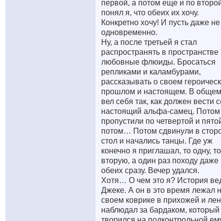
первой, а потом еще и по второй
понял я, что обеих их хочу.
Конкретно хочу! И пусть даже не
одновременно.
Ну, а после третьей я стал
распространять в пространстве
любовные флюиды. Бросаться
репликами и каламбурами,
рассказывать о своем героичес
прошлом и настоящем. В общем
вел себя так, как должен вести 
настоящий альфа-самец. Потом
пропустили по четвертой и пятой
потом… Потом сдвинули в стор
стол и начались танцы. Где уж
конечно я приглашал, то одну, то
вторую, а один раз походу даже
обеих сразу. Вечер удался.
Хотя… О чем это я? История ве
Джеке. А он в это время лежал 
своем коврике в прихожей и ле
наблюдал за бардаком, который
творился на подконтрольной ем