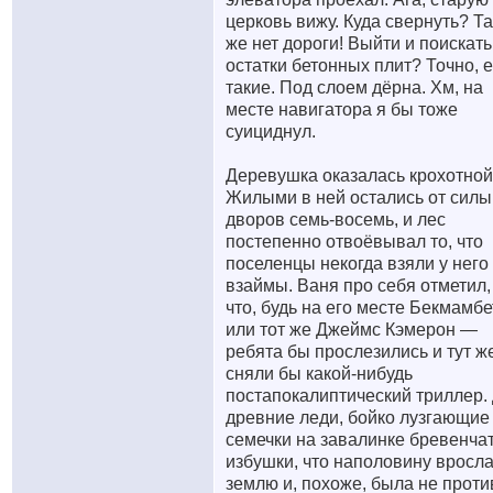
церковь вижу. Куда свернуть? Т
же нет дороги! Выйти и поискать
остатки бетонных плит? Точно, е
такие. Под слоем дёрна. Хм, на
месте навигатора я бы тоже
суициднул.
Деревушка оказалась крохотной
Жилыми в ней остались от силы
дворов семь-восемь, и лес
постепенно отвоёвывал то, что
поселенцы некогда взяли у него
взаймы. Ваня про себя отметил,
что, будь на его месте Бекмамб
или тот же Джеймс Кэмерон —
ребята бы прослезились и тут ж
сняли бы какой-нибудь
постапокалиптический триллер.
древние леди, бойко лузгающие
семечки на завалинке бревенча
избушки, что наполовину вросла
землю и, похоже, была не проти