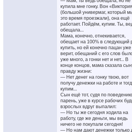
— Мам, ты ведь обещала, но не
купила мне гонку. Вон «Виктори
(большой универмаг, который м
это время проезжали), она ещё
работает. Пойдём, купим. Ты, ве
обещала...
Мама, конечно, отнекивается,
обещает на 100% в следующий 
купить, но ей конечно пацан уже
верит, обещаний с его слов был
уже много, а гонки нет и нет... В
конце концов, мама сказала сын
правду жизни:
— Нет денег на гонку твою, вот
получу денежки на работе и тог
купим...
Сын ещё тот, судя по поведению
парень, уже в курсе рабочих бу
взрослых вдруг выпалил:
— Но ты же сегодня ходила на
работу, где же деньги, мы ведь
ничего не покупали сегодня!
— Но нам дают денежки только 