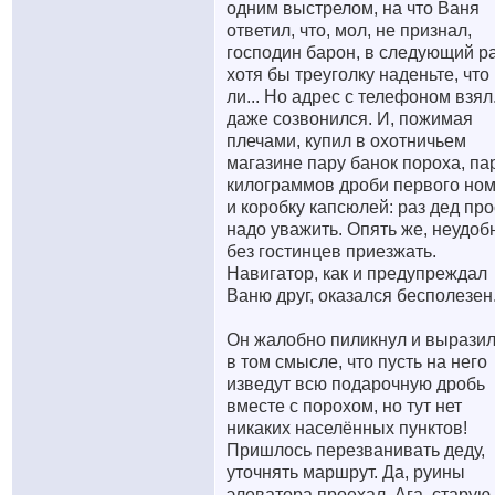
одним выстрелом, на что Ваня
ответил, что, мол, не признал,
господин барон, в следующий р
хотя бы треуголку наденьте, что
ли... Но адрес с телефоном взял
даже созвонился. И, пожимая
плечами, купил в охотничьем
магазине пару банок пороха, па
килограммов дроби первого но
и коробку капсюлей: раз дед про
надо уважить. Опять же, неудоб
без гостинцев приезжать.
Навигатор, как и предупреждал
Ваню друг, оказался бесполезен
Он жалобно пиликнул и вырази
в том смысле, что пусть на него
изведут всю подарочную дробь
вместе с порохом, но тут нет
никаких населённых пунктов!
Пришлось перезванивать деду,
уточнять маршрут. Да, руины
элеватора проехал. Ага, старую