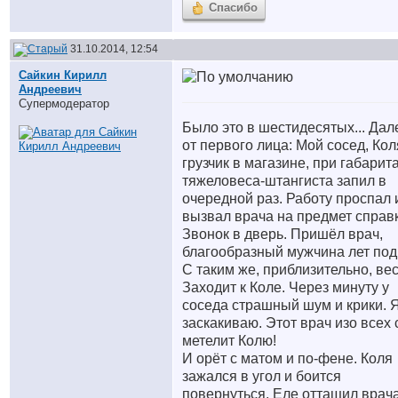
Спасибо
31.10.2014, 12:54
Сайкин Кирилл
Андреевич
Супермодератор
Было это в шестидесятых... Дал
от первого лица: Мой сосед, Кол
грузчик в магазине, при габарит
тяжеловеса-штангиста запил в
очередной раз. Работу проспал 
вызвал врача на предмет справк
Звонок в дверь. Пришёл врач,
благообразный мужчина лет под
С таким же, приблизительно, ве
Заходит к Коле. Через минуту у
соседа страшный шум и крики. 
заскакиваю. Этот врач изо всех 
метелит Колю!
И орёт с матом и по-фене. Коля
зажался в угол и боится
повернуться. Еле оттащил врача