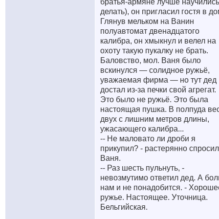
братья-армяне лучше научилис
делать), он пригласил гостя в до
Глянув мельком на Ванин
полуавтомат двенадцатого
калибра, он хмыкнул и велел на
охоту такую пукалку не брать.
Баловство, мол. Ваня было
вскинулся — солидное ружьё,
уважаемая фирма — но тут дед
достал из-за печки свой агрегат.
Это было не ружьё. Это была
настоящая пушка. В полпуда ве
двух с лишним метров длины,
ужасающего калибра...
-- Не маловато ли дроби я
прикупил? - растерянно спросил
Ваня.
-- Раз шесть пульнуть, -
невозмутимо ответил дед. А бо
нам и не понадобится. - Хороше
ружье. Настоящее. Уточница.
Бельгийская.