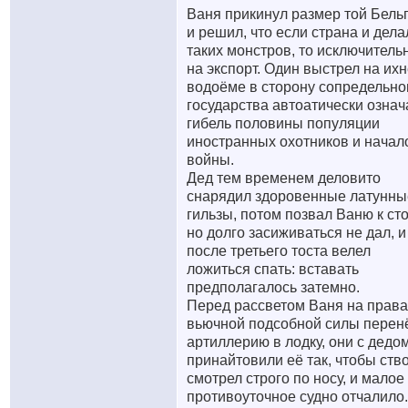
Ваня прикинул размер той Бель
и решил, что если страна и дела
таких монстров, то исключитель
на экспорт. Один выстрел на их
водоёме в сторону сопредельно
государства автоатически означ
гибель половины популяции
иностранных охотников и начал
войны.
Дед тем временем деловито
снарядил здоровенные латунны
гильзы, потом позвал Ваню к сто
но долго засиживаться не дал, и
после третьего тоста велел
ложиться спать: вставать
предполагалось затемно.
Перед рассветом Ваня на права
вьючной подсобной силы перен
артиллерию в лодку, они с дедо
принайтовили её так, чтобы ств
смотрел строго по носу, и малое
противоуточное судно отчалило.