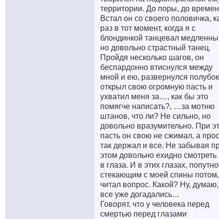
территории. До поры, до времен
Встал он со своего половичка, к
раз в тот момент, когда я с
блондинкой танцевал медленны
но довольно страстный танец.
Пройдя несколько шагов, он
беспардонно втиснулся между
мной и ею, развернулся полубок
открыл свою огромную пасть и
ухватил меня за…, как бы это
помягче написать?, …за мотню
штанов, что ли? Не сильно, но
довольно вразумительно. При э
пасть он свою не сжимал, а про
так держал и все. Не забывая п
этом довольно ехидно смотреть
в глаза. И в этих глазах, попутно
стекающим с моей спины потом,
читал вопрос. Какой? Ну, думаю,
все уже догадались…
Говорят, что у человека перед
смертью перед глазами