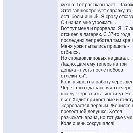
кухню. Тот рассказывает: "Захож
Этот гавнюк требует справку, то
есть больничный. Я сразу отказа
Он начал мне угрожать...
Вот тут меня и прорвало. Я 17 л
отсидел в лагерях. С 37-го года.
последних лет работал там врач
Меня урки пытались пришить -
отбился.
Но справок липовых не давал.
Ладно, дам ему теперь на три
денька - пусть после побоев
отлежится".
Коля вышел на работу через ден
Через три года закончил вечер
школу. Через пять - институт. Не
пьёт. Ходит при костюме и галст
Здоровается первым. Женился 
прелестной девушке. Хотел
разыскать врача, но тот уже умер
Коля очень сокрушался!
__________________