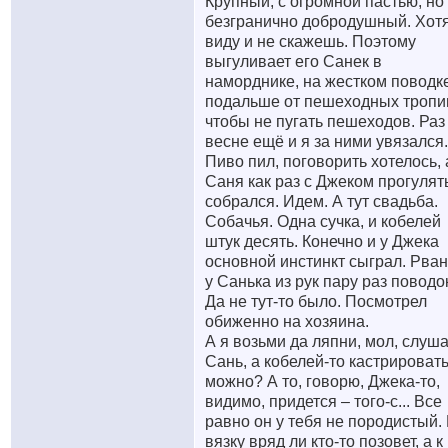
Крупный, с огромной пастью, но
безгранично добродушный. Хотя
виду и не скажешь. Поэтому
выгуливает его Санек в
наморднике, на жестком поводк
подальше от пешеходных тропи
чтобы не пугать пешеходов. Раз
весне ещё и я за ними увязался.
Пиво пил, поговорить хотелось, 
Саня как раз с Джеком прогулят
собрался. Идем. А тут свадьба.
Собачья. Одна сучка, и кобелей
штук десять. Конечно и у Джека
основной инстинкт сыграл. Рва
у Санька из рук пару раз поводо
Да не тут-то было. Посмотрел
обиженно на хозяина.
А я возьми да ляпни, мол, слуша
Сань, а кобелей-то кастрироват
можно? А то, говорю, Джека-то,
видимо, придется – того-с... Все
равно он у тебя не породистый.
вязку вряд ли кто-то позовет, а к