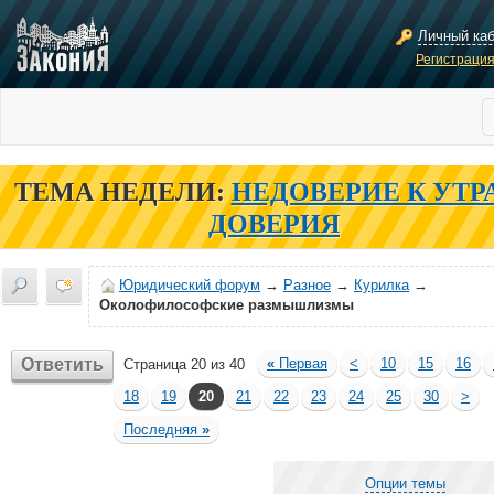
Личный ка
Регистраци
ТЕМА НЕДЕЛИ:
НЕДОВЕРИЕ К УТР
ДОВЕРИЯ
Юридический форум
→
Разное
→
Курилка
→
Околофилософские размышлизмы
Ответить
«
Первая
<
10
15
16
Страница 20 из 40
18
19
20
21
22
23
24
25
30
>
Последняя
»
Опции темы