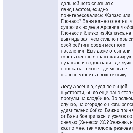
дальнейшего слияния с
ландшафтом, ехидно
поинтересовались: Жэпээс или
Глонасс? Ваня важно ответил, ч
супротив их деда Арсения любо
Глонасс и близко из Жэпээса не
выглядывал, чем сильно повыс
свой рейтинг среди местного
населения. Ему даже отсыпали
горсть местных транквилизиру
пузанков и подсказали, где луч
проехать. Точнее, где меньше
шансов утопить свою технику.
Деду Арсению, судя по общей
шустрости, было ещё рано став
прогулы на кладбище. Во всяко
случае, на огороде он ковырялс
удивительно бойко. Важно прин
от Вани боеприпасы и узелок со
снедью (Хенесси ХО? Уважаю, н
как по мне, так малость резковат