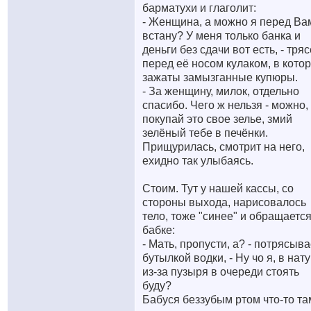
барматухи и глаголит:
- Женщина, а можно я перед Ва
встану? У меня только банка и
деньги без сдачи вот есть, - тряс
перед её носом кулаком, в кото
зажаты замызганные купюры.
- За женщину, милок, отдельно
спасибо. Чего ж нельзя - можно,
покупай это свое зелье, змий
зелёный тебе в печёнки.
Прищурилась, смотрит на него,
ехидно так улыбаясь.
Стоим. Тут у нашей кассы, со
стороны выхода, нарисовалось
тело, тоже "синее" и обращается
бабке:
- Мать, пропусти, а? - потрясыва
бутылкой водки, - Ну чо я, в нату
из-за пузыря в очереди стоять
буду?
Бабуся беззубым ртом что-то та