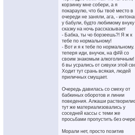
корзинку мне собери, а я
покараулю, что бы твоё место в
очереди не заняли, ага, - интон
у бабули, будто любимому внуку
сказку на ночь рассказывает
- Бабка, ты чо борзеешь?! Я ж к
тебе по нормальному!
- Вот и я к тебе по нормальному.
теперя иди, внучок, на ф#й со
своим знакомым алкоголичным!
б вы усрались от сивухи этой св
Ходит тут срань всякая, людей
приличных смущает.
Очередь давилась со смеху от
бабкиных оборотов и линии
поведения. Алкаши растворилис
тут же материализовались у
соседней кассы с теми же
просьбами пропустить без очере
Морали нет, просто позитив