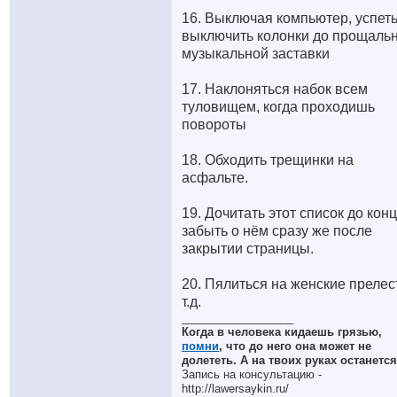
16. Выключая компьютер, успет
выключить колонки до прощаль
музыкальной заставки
17. Наклоняться набок всем
туловищем, когда проходишь
повороты
18. Обходить трещинки на
асфальте.
19. Дочитать этот список до конц
забыть о нём сразу же после
закрытии страницы.
20. Пялиться на женские прелес
т.д.
__________________
Когда в человека кидаешь грязью,
помни
, что до него она может не
долететь. А на твоих руках останется
Запись на консультацию -
http://lawersaykin.ru/