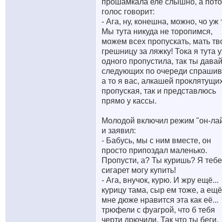
прошамкала еле слышно, а пото
голос говорит:
- Ага, ну, конешна, можно, чо уж 
Мы тута никуда не торопимся,
можем всех пропускать, мать т
грешницу за ляжку! Тока я тута 
одного пропустила, так ты дава
следующих по очереди спрашив
а то я вас, алкашей проклятущих
пропуская, так и представлюсь
прямо у кассы.
Молодой включил режим "он-ла
и заявил:
- Бабусь, мы с ним вместе, он
просто припоздал маленько.
Пропусти, а? Ты куришь? Я тебе
сигарет могу купить!
- Ага, внучок, курю. И жру ещё...
курицу тама, сыр ем тоже, а ещё
мне дюже нравится эта как её...
трюфели с фуагрой, что б тебя
черти дрючили. Так что ты беги,