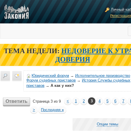
Личный ка
Регистраци
ТЕМА НЕДЕЛИ:
НЕДОВЕРИЕ К УТР
ДОВЕРИЯ
Юридический форум
→
Исполнительное производство
Форум судебных приставов
→
История Службы судебных
приставов
→
А как у них?
Ответить
<
1
2
3
4
5
6
7
Страница 3 из 9
>
Последняя
»
Опции темы