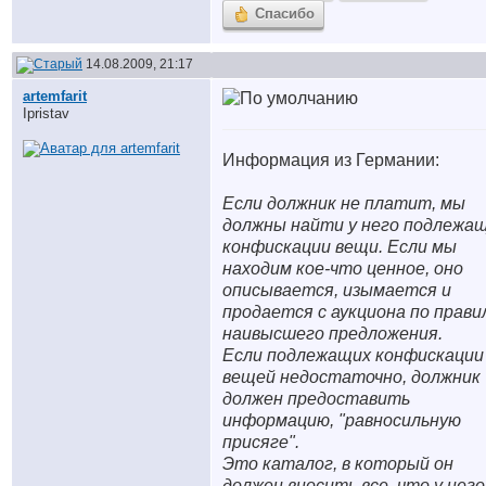
Спасибо
14.08.2009, 21:17
artemfarit
Ipristav
Информация из Германии:
Если должник не платит, мы
должны найти у него подлежа
конфискации вещи. Если мы
находим кое-что ценное, оно
описывается, изымается и
продается с аукциона по прави
наивысшего предложения.
Если подлежащих конфискации
вещей недостаточно, должник
должен предоставить
информацию, "равносильную
присяге".
Это каталог, в который он
должен вносить все, что у него