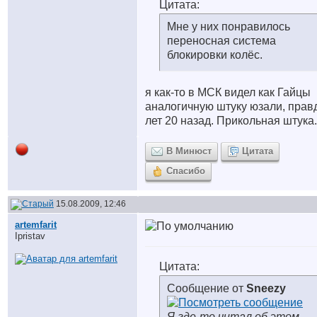
Цитата:
Мне у них понравилось
переносная система
блокировки колёс.
я как-то в МСК видел как Гайцы
аналогичную штуку юзали, прав
лет 20 назад. Прикольная штука.
В Минюст
Цитата
Спасибо
15.08.2009, 12:46
artemfarit
Ipristav
Цитата:
Сообщение от
Sneezy
Я где-то читал об этом.