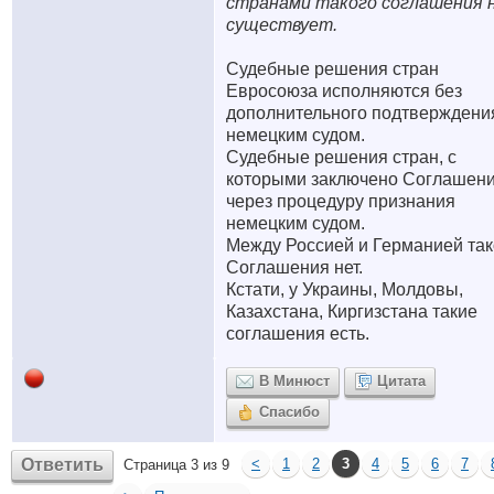
странами такого соглашения 
существует.
Судебные решения стран
Евросоюза исполняются без
дополнительного подтверждени
немецким судом.
Судебные решения стран, с
которыми заключено Соглашение
через процедуру признания
немецким судом.
Между Россией и Германией так
Соглашения нет.
Кстати, у Украины, Молдовы,
Казахстана, Киргизстана такие
соглашения есть.
В Минюст
Цитата
Спасибо
Ответить
<
1
2
3
4
5
6
7
Страница 3 из 9