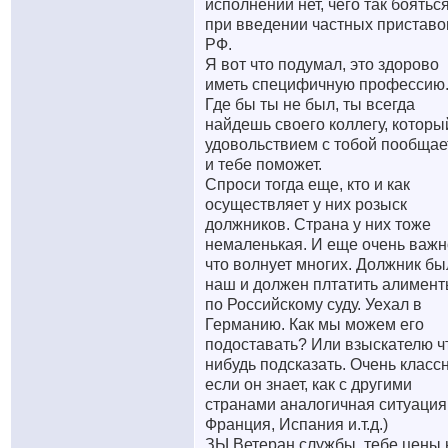
исполнении нет, чего так боятьс
при введении частных приставо
РФ.
Я вот что подумал, это здорово
иметь специфичную профессию
Где бы ты не был, ты всегда
найдешь своего коллегу, которы
удовольствием с тобой пообщае
и тебе поможет.
Спроси тогда еще, кто и как
осуществляет у них розыск
должников. Страна у них тоже
немаленькая. И еще очень важн
что волнует многих. Должник бы
наш и должен плтатить алимен
по Российскому суду. Уехал в
Германию. Как мы можем его
подоставать? Или взыскателю ч
нибудь подсказать. Очень класс
если он знает, как с другими
странами аналогичная ситуация 
Франция, Испания и.т.д.)
ЗЫ Ветеран службы, тебе цены 