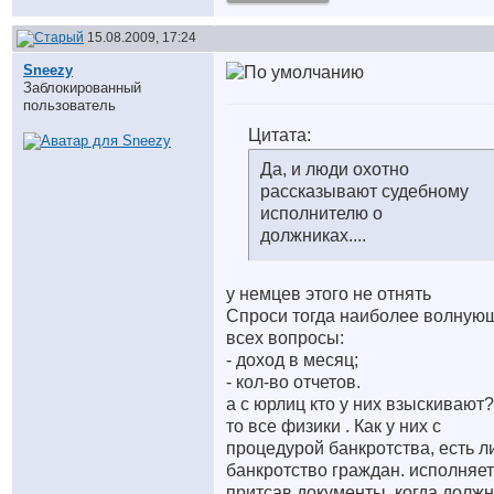
15.08.2009, 17:24
Sneezy
Заблокированный
пользователь
Цитата:
Да, и люди охотно
рассказывают судебному
исполнителю о
должниках....
у немцев этого не отнять
Спроси тогда наиболее волную
всех вопросы:
- доход в месяц;
- кол-во отчетов.
а с юрлиц кто у них взыскивают?
то все физики . Как у них с
процедурой банкротства, есть л
банкротство граждан. исполняет
притсав документы, когда должн