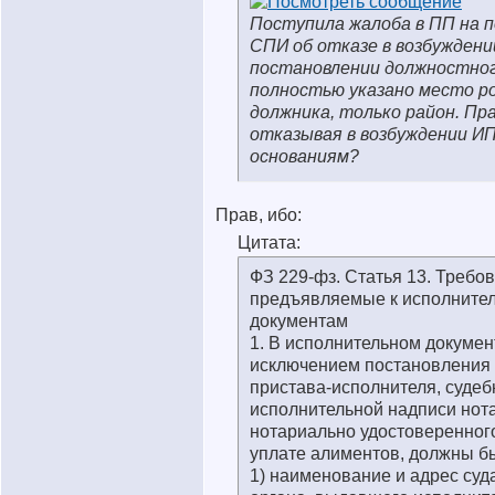
Поступила жалоба в ПП на 
СПИ об отказе в возбуждении
постановлении должностног
полностью указано место р
должника, только район. Пр
отказывая в возбуждении И
основаниям?
Прав, ибо:
Цитата:
ФЗ 229-фз. Статья 13. Требо
предъявляемые к исполните
документам
1. В исполнительном документ
исключением постановления 
пристава-исполнителя, судеб
исполнительной надписи нот
нотариально удостоверенног
уплате алиментов, должны бы
1) наименование и адрес суда