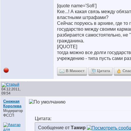
[quote name='Sofi']
Кхе...! А какая связь между обяза
властными штрафами?
Сейчас поруюсь в архиве, где то 
государство между своими карман
разбирается самостоятельно, не 
гражданина.
[/QUOTE]
тогда можно все долги государст
учреждению - типа пусть сами ра
В Минюст
Цитата
Спа
04.12.2011,
09:54
Снежная
Королева
Модератор
ФССП
Цитата:
Сообщение от
Тамир