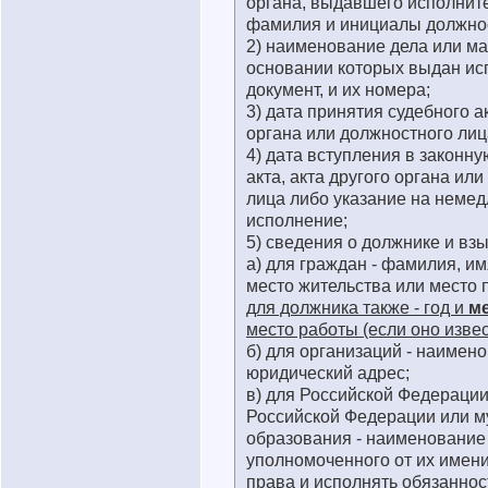
органа, выдавшего исполнит
фамилия и инициалы должнос
2) наименование дела или ма
основании которых выдан и
документ, и их номера;
3) дата принятия судебного ак
органа или должностного лиц
4) дата вступления в законну
акта, акта другого органа ил
лица либо указание на неме
исполнение;
5) сведения о должнике и взы
а) для граждан - фамилия, им
место жительства или место
для должника также - год и
м
место работы (если оно извес
б) для организаций - наимен
юридический адрес;
в) для Российской Федерации
Российской Федерации или м
образования - наименование 
уполномоченного от их имен
права и исполнять обязаннос