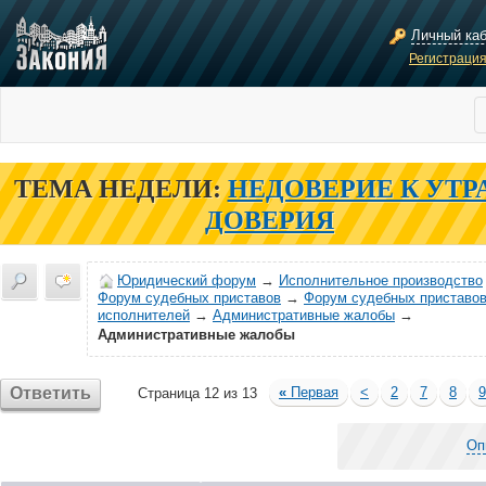
Личный ка
Регистраци
ТЕМА НЕДЕЛИ:
НЕДОВЕРИЕ К УТР
ДОВЕРИЯ
Юридический форум
→
Исполнительное производство
Форум судебных приставов
→
Форум судебных приставов
исполнителей
→
Административные жалобы
→
Административные жалобы
Ответить
«
Первая
<
2
7
8
9
Страница 12 из 13
Оп