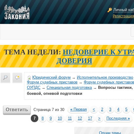
Личный ка
Регистраци
ТЕМА НЕДЕЛИ:
НЕДОВЕРИЕ К УТР
ДОВЕРИЯ
Юридический форум
→
Исполнительное производство
Форум судебных приставов
→
Форум судебных приставов
ОУПДС
→
Специальная подготовка
→
Вопросы тактики,
боевой, огневой подготовки
Ответить
«
Первая
<
2
3
4
5
Страница 7 из 30
7
8
9
10
11
12
17
>
Последняя
»
Опции темы