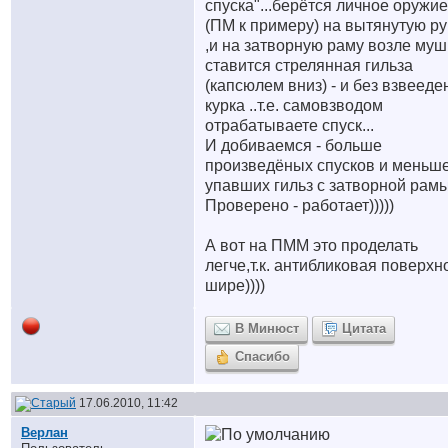
спуска"...берётся личное оружие
(ПМ к примеру) на вытянутую ру
,и на затворную раму возле муш
ставится стрелянная гильза
(капсюлем вниз) - и без взвееде
курка ..т.е. самовзводом
отрабатываете спуск...
И добиваемся - больше
произведёных спусков и меньш
упавших гильз с затворной рамы
Проверено - работает)))))
А вот на ПММ это проделать
легче,т.к. антибликовая поверхн
шире))))
В Минюст
Цитата
Спасибо
17.06.2010, 11:42
Верлан