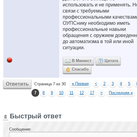
использовать и не применять. Н
связи с требуемыми
профессиональными качествам
ОУПСнику необходимо иметь
профессиональные навыки
обращения с оружием доведен
до автоматизма в той или иной
ситуации.
В Минюст
Цитата
Спасибо
Ответить
«
Первая
<
2
3
4
5
Страница 7 из 30
7
8
9
10
11
12
17
>
Последняя
»
Быстрый ответ
Сообщение: