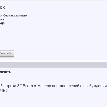
арю
ся безнаказанным
нин
ьда
Спасибо
казать
л 5. строка 3 " Всего отменено постановлений о возбуждени
ЕЧЬ?