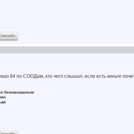
Спасибо
каз 84 по СООДам, кто чего слышал, если есть киньте почит
ся безнаказанным
нин
ьда
Спасибо