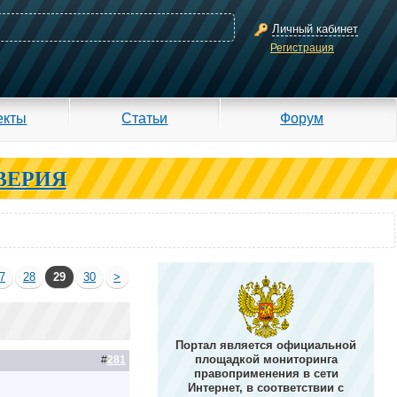
Личный кабинет
Регистрация
екты
Статьи
Форум
ВЕРИЯ
7
28
29
30
>
Портал является официальной
площадкой мониторинга
#
281
правоприменения в сети
Интернет, в соответствии с