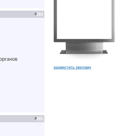
#
284
органов
разместить рекламу
#
285