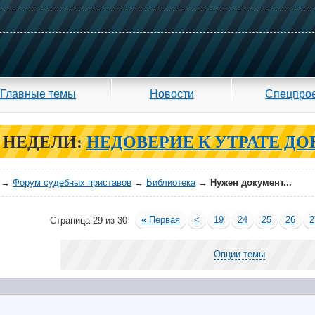
Главные темы
Новости
Спецпро
 НЕДЕЛИ:
НЕДОВЕРИЕ К УТРАТЕ ДО
→
Форум судебных приставов
→
Библиотека
→
Нужен документ...
«
Первая
<
19
24
25
26
2
Страница 29 из 30
Опции темы