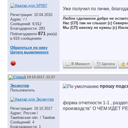
Уже получил по личке, благод
__________________
Регистрация: 10.04.2010
Любое сделанное добро не остает
Адрес: / /
Нас (СП) там не слышат (с) Северя
Сообщений: 9,912
Мы (СП) никому не нужны (с) Изол
Благодарности: 283
871
Поблагодарили
раз(а)
в 819 сообщениях
Обратиться по нику
Цитата выделенного
В Минюст
Цитата
19.10.2017, 22:37
Эксикутер
прошу подс
Пользователь
форма отчетности 1-1 , разде
производств" О ЧЕМ ИДЕТ Р
Регистрация: 19.10.2017
Адрес: Россия /
Тамбовская обл. / Тамбов
Сообщений: 4
Благодарности: 1