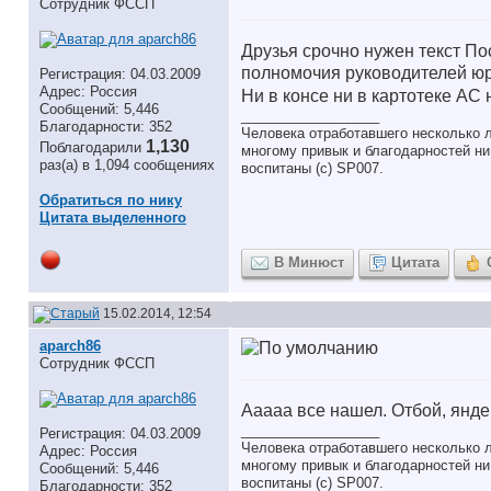
Сотрудник ФССП
Друзья срочно нужен текст По
полномочия руководителей юр
Регистрация: 04.03.2009
Адрес: Россия
Ни в консе ни в картотеке АС
Сообщений: 5,446
__________________
Благодарности: 352
Человека отработавшего несколько л
1,130
Поблагодарили
многому привык и благодарностей ни 
раз(а) в 1,094 сообщениях
воспитаны (с) SP007.
Обратиться по нику
Цитата выделенного
В Минюст
Цитата
15.02.2014, 12:54
aparch86
Сотрудник ФССП
Ааааа все нашел. Отбой, янд
__________________
Регистрация: 04.03.2009
Человека отработавшего несколько л
Адрес: Россия
многому привык и благодарностей ни 
Сообщений: 5,446
воспитаны (с) SP007.
Благодарности: 352