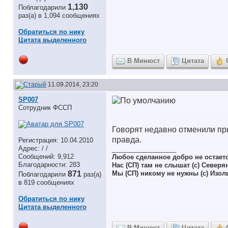
1,130
Поблагодарили
раз(а) в 1,094 сообщениях
Обратиться по нику
Цитата выделенного
В Минюст
Цитата
11.09.2014, 23:20
SP007
Сотрудник ФССП
Говорят недавно отменили при
правда.
Регистрация: 10.04.2010
Адрес: / /
__________________
Сообщений: 9,912
Любое сделанное добро не остает
Благодарности: 283
Нас (СП) там не слышат (с) Северя
871
Мы (СП) никому не нужны (с) Изол
Поблагодарили
раз(а)
в 819 сообщениях
Обратиться по нику
Цитата выделенного
В Минюст
Цитата