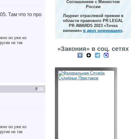
Соглашением с Минюстом
России
5. Там что то про
Лауреат отраслевой премии в
области правового PR LEGAL
PR AWARDS 2023 «Точка
кипения»
в двух номинациях
.
жно он уже ко
ругие не так
«Закония» в соц. сетях
#
282
жно он уже ко
ругие не так