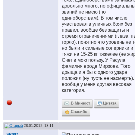
довольно много, но официальн
званий не имею (по
единоборствам). В том числе
участвовал в уличных боях без
правил, вообще без защиты и
стремя ограничениями (глаза, п
горло), понятно что уровень не т
но были и сильные соперники и
тяжи на 15-25 кг тяжелее (не жир
Счет в мою пользу. У Расула
фамилия вроде Мирзоев. Того
дрыща и я бы с одного удара
положил (ну пусть не насмерть).
вообще у меня другая весовая
категория.
В Минюст
Цитата
Спасибо
28.01.2012, 13:11
SP007