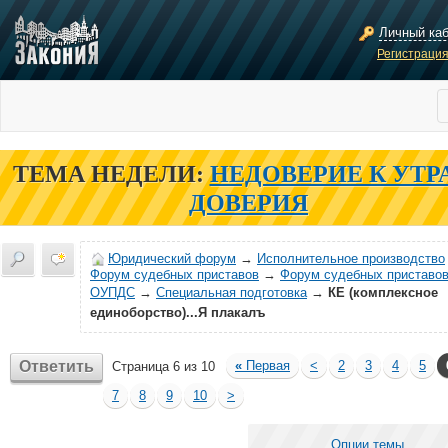
Личный ка
Регистраци
ТЕМА НЕДЕЛИ:
НЕДОВЕРИЕ К УТР
ДОВЕРИЯ
Юридический форум
→
Исполнительное производство
Форум судебных приставов
→
Форум судебных приставов
ОУПДС
→
Специальная подготовка
→
КЕ (комплексное
единоборство)...Я плакалъ
Ответить
«
Первая
<
2
3
4
5
Страница 6 из 10
7
8
9
10
>
Опции темы