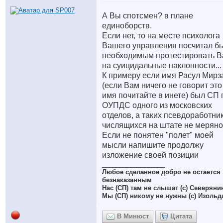
А Вы спотсмен? в плане
единоборств.
Если нет, то на месте психолога
Вашего управления посчитал б
необходимым протестировать В
на суицидальные наклонности...
К примеру если имя Расул Мирз
(если Вам ничего не говорит это
имя почитайте в инете) был СП 
ОУПДС одного из московских
отделов, а таких псевдоработни
числящихся на штате не меряно.
Если не понятен "полет" моей
мысли напишите продолжу
изложение своей позиции
__________________
Любое сделанное добро не остается
безнаказанным
Нас (СП) там не слышат (с) Северяни
Мы (СП) никому не нужны (с) Изольд
В Минюст
Цитата