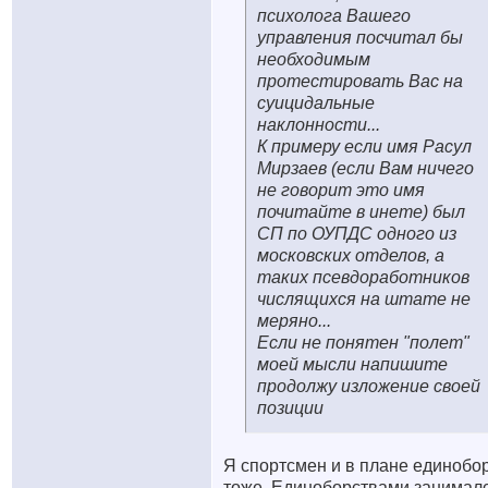
психолога Вашего
управления посчитал бы
необходимым
протестировать Вас на
суицидальные
наклонности...
К примеру если имя Расул
Мирзаев (если Вам ничего
не говорит это имя
почитайте в инете) был
СП по ОУПДС одного из
московских отделов, а
таких псевдоработников
числящихся на штате не
меряно...
Если не понятен "полет"
моей мысли напишите
продолжу изложение своей
позиции
Я спортсмен и в плане единобо
тоже. Единоборствами занимал