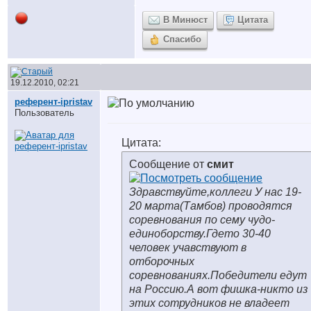
В Минюст
Цитата
Спасибо
19.12.2010, 02:21
референт-ipristav
Пользователь
Цитата:
Сообщение от
смит
Здравствуйте,коллеги У нас 19-
20 марта(Тамбов) проводятся
соревнования по сему чудо-
единоборству.Гдето 30-40
человек учавствуют в
отборочных
соревнованиях.Победители едут
на Россию.А вот фишка-никто из
этих сотрудников не владеет