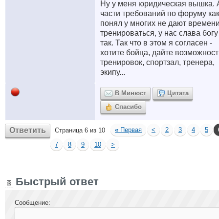
Ну у меня юридическая вышка. 
части требований по форуму как
понял у многих не дают времен
тренироваться, у нас слава богу
так. Так что в этом я согласен -
хотите бойца, дайте возможност
тренировок, спортзал, тренера,
экипу...
В Минюст
Цитата
Спасибо
Ответить
«
Первая
<
2
3
4
5
Страница 6 из 10
7
8
9
10
>
Быстрый ответ
Сообщение: