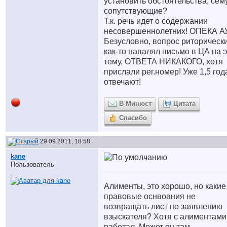
установить обстоятельства, сем
сопутствующие?
Т.к. речь идет о содержании
несовершеннолетних! ОПЕКА АУ
Безусловно, вопрос риторически
как-то навалял письмо в ЦА на э
тему, ОТВЕТА НИКАКОГО, хотя
прислали рег.номер! Уже 1,5 год
отвечают!
В Минюст
Цитата
Спасибо
29.09.2011, 18:58
kane
Пользователь
Алименты, это хорошо, но какие
правовые оснвоания не
возвращать лист по заявлению
взыскателя? Хотя с алиментами
работал. Может он там