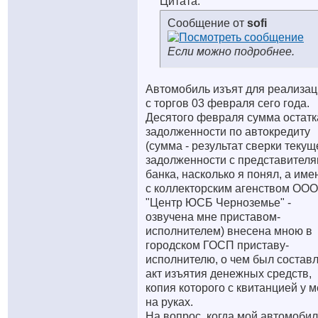
Цитата:
Сообщение от
sofi
Если можно подробнее.
Автомобиль изъят для реализа
с торгов 03 февраля сего года.
Десятого февраля сумма остатк
задолженности по автокредиту
(сумма - результат сверки текущ
задолженности с представител
банка, насколько я понял, а име
с коллекторским агенством ООО
"Центр ЮСБ Черноземье" -
озвучена мне приставом-
исполнителем) внесена мною в
городском ГОСП приставу-
исполнителю, о чем был состав
акт изъятия денежных средств,
копия которого с квитанцией у 
на руках.
На вопрос, когда мой автомобил