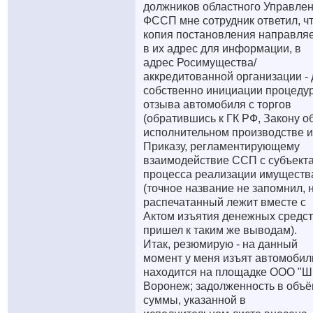
должников областного Управле
ФССП мне сотрудник ответил, ч
копия постановления направля
в их адрес для информации, в
адрес Росимущества/
аккредитованной организации - 
собственно инициации процеду
отзыва автомобиля с торгов
(обратившись к ГК РФ, Закону о
исполнительном производстве и
Приказу, регламентирующему
взаимодействие ССП с субъект
процесса реализации имуществ
(точное название не запомнил, 
распечатанный лежит вместе с
Актом изъятия денежных средст
пришел к таким же выводам).
Итак, резюмирую - на данный
момент у меня изъят автомобил
находится на площадке ООО "Ш
Воронеж; задолженность в объ
суммы, указанной в