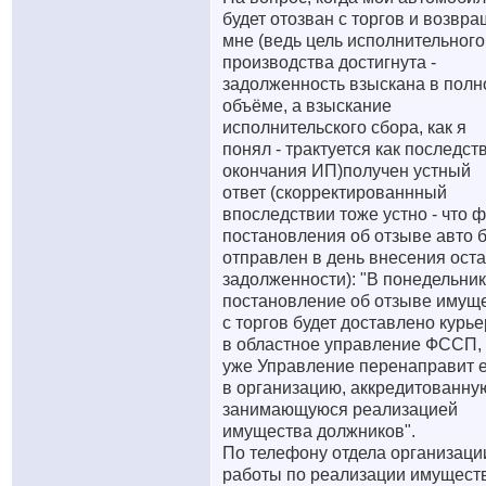
будет отозван с торгов и возвр
мне (ведь цель исполнительного
производства достигнута -
задолженность взыскана в пол
объёме, а взыскание
исполнительского сбора, как я
понял - трактуется как последст
окончания ИП)получен устный
ответ (скорректированнный
впоследствии тоже устно - что 
постановления об отзыве авто 
отправлен в день внесения оста
задолженности): "В понедельник
постановление об отзыве имущ
с торгов будет доставлено курь
в областное управление ФССП,
уже Управление перенаправит 
в организацию, аккредитованну
занимающуюся реализацией
имущества должников".
По телефону отдела организаци
работы по реализации имущест