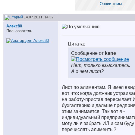
Опции темы
14.07.2011, 14:32
Алекс80
Пользователь
Цитата:
Сообщение от
kane
Нет, только взыскатель.
А о чем лист?
Лист по алиментам. Я имел вви
вот что: когда должник устраива
на работу-пристав пересылает 
бухгалтерию и дальше предпри
этим занимается. Так вот я -
индивидуальный предпринимате
могу ли я забрать ИЛ и сам буду
перечислять алименты?