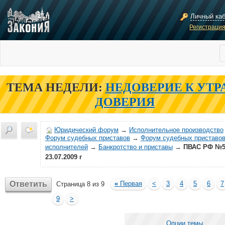
Личный ка
Регистраци
ТЕМА НЕДЕЛИ:
НЕДОВЕРИЕ К УТР
ДОВЕРИЯ
Юридический форум
→
Исполнительное производство
Форум судебных приставов
→
Форум судебных приставов
исполнителей
→
Банкротство и приставы
→
ПВАС РФ №5
23.07.2009 г
Ответить
«
Первая
<
3
4
5
6
7
Страница 8 из 9
9
>
Опции темы