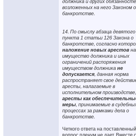
должника и других обязанносте
возложенных на него Законом о
банкротстве.
14. По смыслу абзаца девятого
пункта 1 статьи 126 Закона о
банкротстве, согласно котор
наложение новых арестов
на
имущество должника и иных
ограничений распоряжения
имуществом должника
не
допускается
, данная норма
распространяет свое действи
аресты, налагаемые в
исполнительном производстве,
аресты как обеспечительны
меры
, принимаемые в судебны
процессах за рамками дела о
банкротстве.
Четкого ответа на поставленны
вопрос пленум не дает. Вместе 