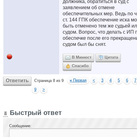
должника, обратиться в суд с
заявлением об отмене
обеспечительных мер. Ведь по ч
ст. 144 ГПК обеспечение иска м
быть отменено тем же судьей и
судом. Вопрос, что делать с ИП 
обеспечке после его прекращен
судом был бы снят.
В Минюст
Цитата
Спасибо
Ответить
«
Первая
<
3
4
5
6
7
Страница 8 из 9
9
>
Быстрый ответ
Сообщение: