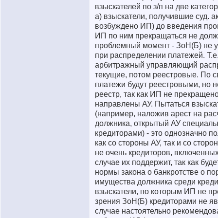
взыскателей по з/п на две категор
а) взыскатели, получившие суд. а
возбуждено ИП) до введения про
ИП по ним прекращаться не долж
проблемный момент - ЗоН(Б) не
при распределении платежей. Т.е
арбитражный управляющий распр
текущие, потом реестровые. По с
платежи будут реестровыми, но 
реестр, так как ИП не прекращен
направлены АУ. Пытаться взыска
(например, наложив арест на рас
должника, открытый АУ специальн
кредиторами) - это однозначно п
как со стороны АУ, так и со стор
не очень кредиторов, включенных 
случае их поддержит, так как буд
нормы закона о банкротстве о п
имущества должника среди креди
взыскатели, по которым ИП не пр
зрения ЗоН(Б) кредиторами не яв
случае настоятельно рекомендов