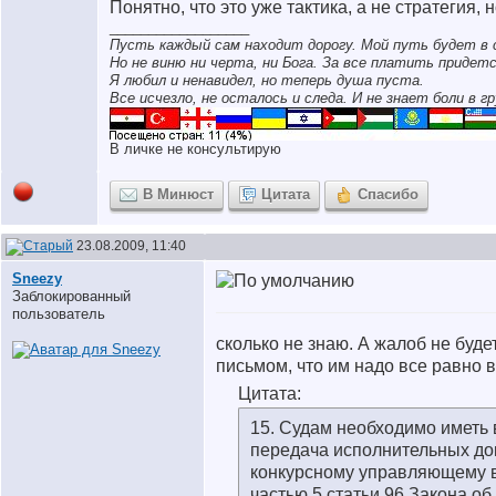
Понятно, что это уже тактика, а не стратегия, н
__________________
Пусть каждый сам находит дорогу. Мой путь будет в 
Но не виню ни черта, ни Бога. За все платить придетс
Я любил и ненавидел, но теперь душа пуста.
Все исчезло, не осталось и следа. И не знает боли в гр
В личке не консультирую
В Минюст
Цитата
Спасибо
23.08.2009, 11:40
Sneezy
Заблокированный
пользователь
сколько не знаю. А жалоб не буде
письмом, что им надо все равно 
Цитата:
15. Судам необходимо иметь в
передача исполнительных до
конкурсному управляющему в
частью 5 статьи 96 Закона о