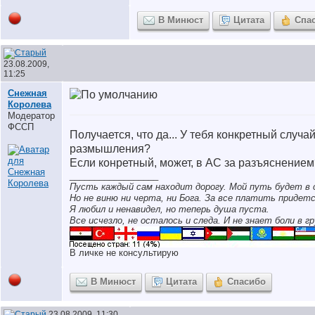
В Минюст
Цитата
Спа
23.08.2009,
11:25
Снежная
Королева
Модератор
ФССП
Получается, что да... У тебя конкретный случа
размышления?
Если конретный, может, в АС за разъяснение
__________________
Пусть каждый сам находит дорогу. Мой путь будет в 
Но не виню ни черта, ни Бога. За все платить придетс
Я любил и ненавидел, но теперь душа пуста.
Все исчезло, не осталось и следа. И не знает боли в гр
В личке не консультирую
В Минюст
Цитата
Спасибо
23.08.2009, 11:30