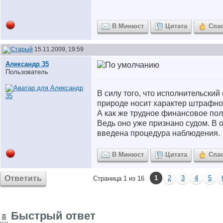
В Минюст
Цитата
Спа
15.11.2009, 19:59
Александр 35
Пользователь
В силу того, что исполнительский
природе носит характер штрафно
А как же трудное финансовое по
Ведь оно уже признано судом. В
введена процедура наблюдения.
В Минюст
Цитата
Спа
Ответить
1
2
3
4
5
Страница 1 из 16
Быстрый ответ