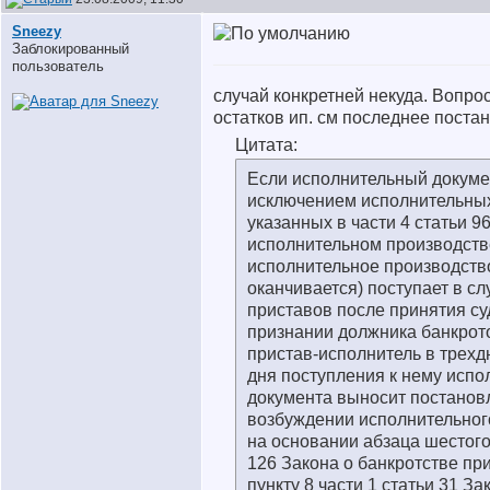
Sneezy
Заблокированный
пользователь
случай конкретней некуда. Вопро
остатков ип. см последнее пост
Цитата:
Если исполнительный докумен
исключением исполнительных
указанных в части 4 статьи 9
исполнительном производств
исполнительное производств
оканчивается) поступает в с
приставов после принятия с
признании должника банкрот
пристав-исполнитель в трехд
дня поступления к нему испо
документа выносит постановл
возбуждении исполнительног
на основании абзаца шестого
126 Закона о банкротстве пр
пункту 8 части 1 статьи 31 За