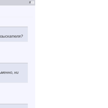
#
49
 взыскателя?
ьменно, ни