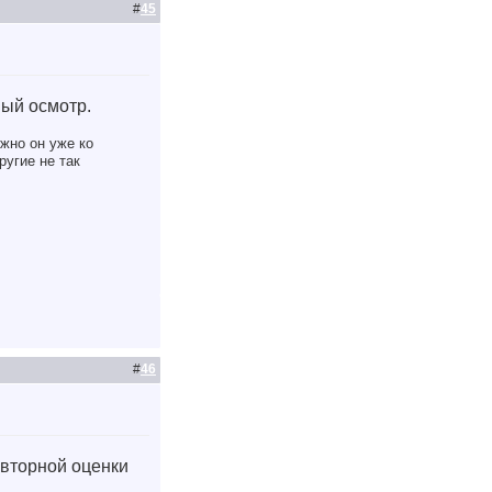
#
45
ный осмотр.
жно он уже ко
ругие не так
#
46
овторной оценки