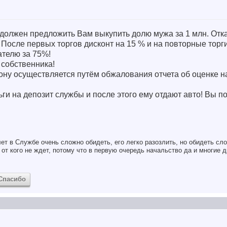
 должен предложить Вам выкупить долю мужа за 1 млн. Отк
! После первых торгов дисконт на 15 % и на повторные торг
ателю за 75%!
 собственника!
ону осуществляется путём обжалования отчета об оценке н
ьги на депозит службы и после этого ему отдают авто! Вы п
ет в Службе очень сложно обидеть, его легко разозлить, но обидеть сло
от кого не ждет, потому что в первую очередь начальство да и многие д
Спасибо