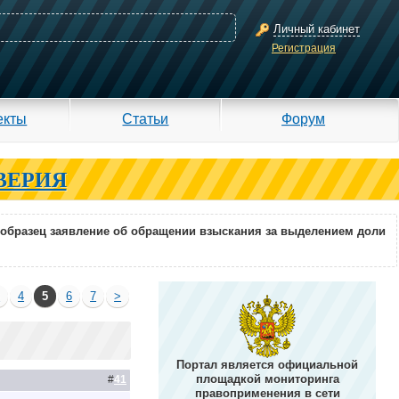
Личный кабинет
Регистрация
екты
Статьи
Форум
ВЕРИЯ
образец заявление об обращении взыскания за выделением доли
3
4
5
6
7
>
Портал является официальной
площадкой мониторинга
#
41
правоприменения в сети