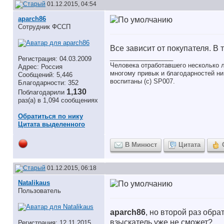
01.12.2015, 04:54
aparch86
Сотрудник ФССП
Все зависит от покупателя. В
__________________
Регистрация: 04.03.2009
Человека отработавшего несколько л
Адрес: Россия
многому привык и благодарностей ни 
Сообщений: 5,446
воспитаны (с) SP007.
Благодарности: 352
1,130
Поблагодарили
раз(а) в 1,094 сообщениях
Обратиться по нику
Цитата выделенного
В Минюст
Цитата
01.12.2015, 06:18
Natalikaus
Пользователь
aparch86
, но второй раз обр
взыскатель уже не сможет?
Регистрация: 12.11.2015