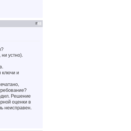
#
48
я?
 ни устно).
в.
я ключи и
печатано,
 требование?
ердил. Решение
орной оценки в
ль неисправен.