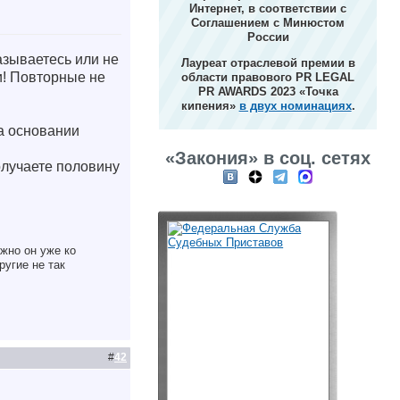
Интернет, в соответствии с
Соглашением с Минюстом
России
азываетесь или не
Лауреат отраслевой премии в
и! Повторные не
области правового PR LEGAL
PR AWARDS 2023 «Точка
кипения»
в двух номинациях
.
а основании
«Закония» в соц. сетях
олучаете половину
жно он уже ко
ругие не так
#
42