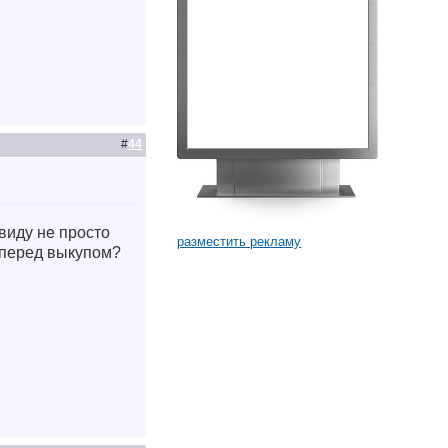
#
44
виду не просто
разместить рекламу
о перед выкупом?