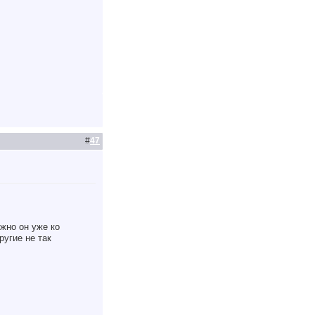
#
47
жно он уже ко
ругие не так