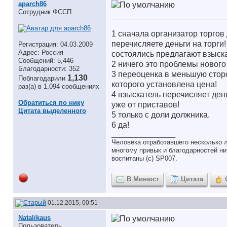
aparch86
Сотрудник ФССП
1 сначала организатор торгов
перечисляете деньги на торги
Регистрация: 04.03.2009
Адрес: Россия
состоялись предлагают взыск
Сообщений: 5,446
2 ничего это проблемы нового
Благодарности: 352
3 переоценка в меньшую стор
1,130
Поблагодарили
которого установлена цена!
раз(а) в 1,094 сообщениях
4 взыскатель перечисляет ден
Обратиться по нику
уже от приставов!
Цитата выделенного
5 только с доли должника.
6 да!
__________________
Человека отработавшего несколько л
многому привык и благодарностей ни 
воспитаны (с) SP007.
В Минюст
Цитата
01.12.2015, 00:51
Natalikaus
Пользователь