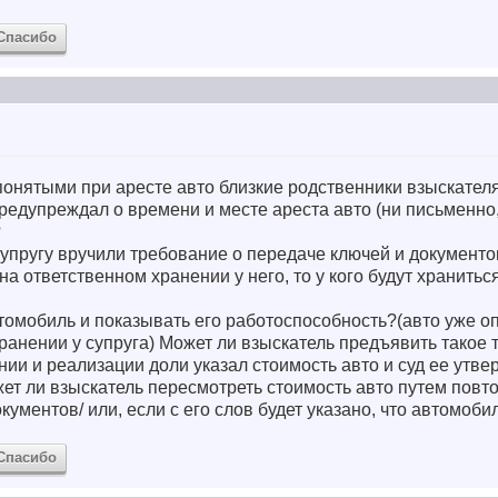
Спасибо
 понятыми при аресте авто близкие родственники взыскател
предупреждал о времени и месте ареста авто (ни письменно,
?
супругу вручили требование о передаче ключей и документо
на ответственном хранении у него, то у кого будут хранитьс
втомобиль и показывать его работоспособность?(авто уже о
ранении у супруга) Может ли взыскатель предъявить такое
ении и реализации доли указал стоимость авто и суд ее утв
жет ли взыскатель пересмотреть стоимость авто путем повт
кументов/ или, если с его слов будет указано, что автомоби
Спасибо