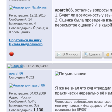
aparch86
, остались вопросы п
1. Будет ли возможность у взы
Регистрация: 12.11.2015
Сообщений: 14
2. Оценка была проведена взы
Благодарности: 4
пересмотре оценки? И в какой
0
Поблагодарили
раз(а) в
0 сообщениях
Обратиться по нику
Цитата выделенного
В Минюст
Цитата
01.12.2015, 04:13
aparch86
Сотрудник ФССП
Я же не знал что суд утверди
практически нереально её изм
Регистрация: 04.03.2009
Адрес: Россия
__________________
Сообщений: 5,446
Человека отработавшего несколько л
Благодарности: 352
многому привык и благодарностей ни 
1,130
воспитаны (с) SP007.
Поблагодарили