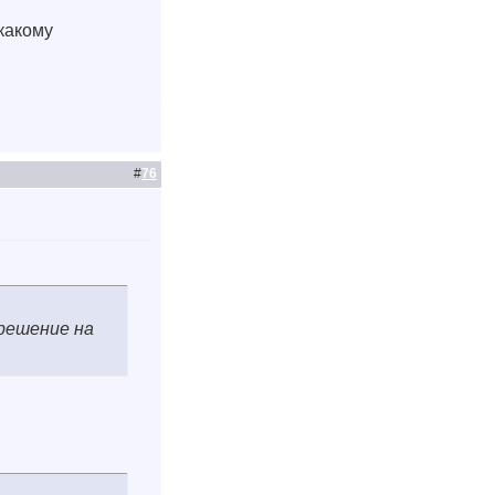
какому
#
76
зрешение на