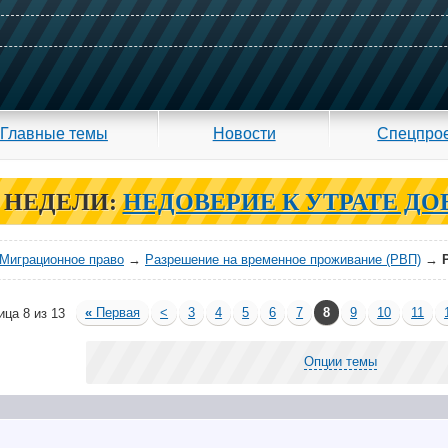
Главные темы
Новости
Спецпро
 НЕДЕЛИ:
НЕДОВЕРИЕ К УТРАТЕ ДО
Миграционное право
→
Разрешение на временное проживание (РВП)
→
«
Первая
<
3
4
5
6
7
8
9
10
11
ица 8 из 13
Опции темы