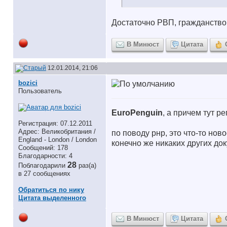
Достаточно РВП, гражданство 
В Минюст
Цитата
12.01.2014, 21:06
bozici
Пользователь
EuroPenguin
, а причем тут р
Регистрация: 07.12.2011
Адрес: Великобритания /
по поводу рнр, это что-то но
England - London / London
конечно же никаких других до
Сообщений: 178
Благодарности: 4
28
Поблагодарили
раз(а)
в 27 сообщениях
Обратиться по нику
Цитата выделенного
В Минюст
Цитата