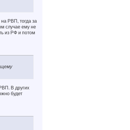
 на РВП, тогда за
ом случае ему не
ь из РФ и потом
ющему
РВП. В других
ожно будет