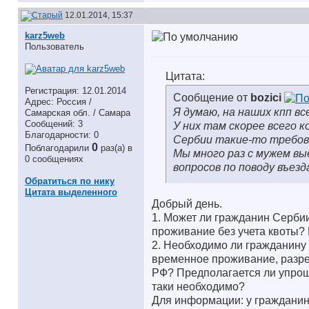
12.01.2014, 15:37
karz5web
Пользователь
Цитата:
Регистрация: 12.01.2014
Сообщение от
bozici
Адрес: Россия /
Я думаю, на наших кпп все
Самарская обл. / Самара
Сообщений: 3
У них там скорее всего 
Благодарности: 0
Сербии такие-то требов
0
Поблагодарили
раз(а) в
Мы много раз с мужем вые
0 сообщениях
вопросов по поводу въезд
Обратиться по нику
Цитата выделенного
Добрый день.
1. Может ли гражданин Серби
проживание без учета квоты? Е
2. Необходимо ли гражданину
временное проживание, разре
РФ? Предполагается ли упрощ
таки необходимо?
Для информации: у гражданина