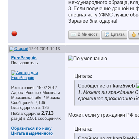
международного образца, вла
3. Если получение данной ин
специалисту УФМС лучше обра
Заранее благодарна!
В Минюст
Цитата
12.01.2014, 19:13
EuroPenguin
Пользователь
Цитата:
Сообщение от
karz5web
Регистрация: 15.02.2012
1. Может ли гражданин С
Адрес: Россия / Москва и
Московская обл. / Москва
временное проживание б
Сообщений: 7,136
Благодарности: 126
2,713
Поблагодарили
Может, если у гражданки РФ е
раз(а) в 2,561 сообщениях
Обратиться по нику
Цитата:
Цитата выделенного
Сообщение от
karz5web