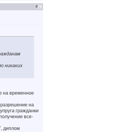
#
75
гражданам
ло никаких
ие на временное
 разрешение на
упруга гражданки
получение все-
", диплом