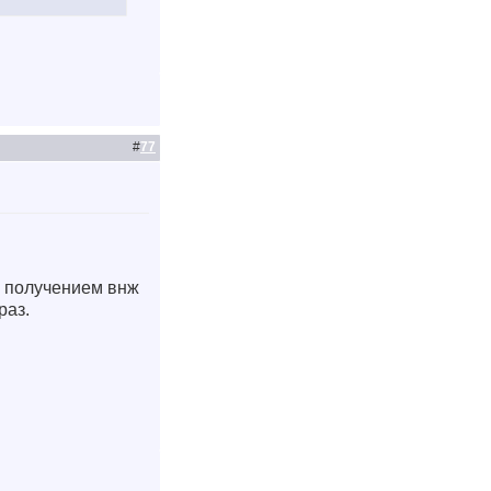
#
77
 с получением внж
раз.