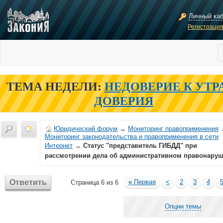
Личный ка
Регистраци
ТЕМА НЕДЕЛИ:
НЕДОВЕРИЕ К УТР
ДОВЕРИЯ
Юридический форум
→
Мониторинг правоприменения
Мониторинг законодательства и правоприменения в сети
Интернет
→
Статус "представитель ГИБДД" при
рассмотрении дела об административном правонару
Ответить
«
Первая
<
2
3
4
Страница 6 из 6
Опции темы