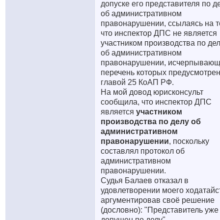
допуске его представителя по д
об административном
правонарушении, ссылаясь на т
что инспектор ДПС не является
участником производства по де
об административном
правонарушении, исчерпываю
перечень которых предусмотре
главой 25 КоАП РФ.
На мой довод юрисконсульт
сообщила, что инспектор ДПС
является
участником
производства по делу об
административном
правонарушении
, поскольку
составлял протокол об
административном
правонарушении.
Судья Балаев отказал в
удовлетворении моего ходатайс
аргументировав своё решение
(дословно): "Представитель уже
допущен по делу".