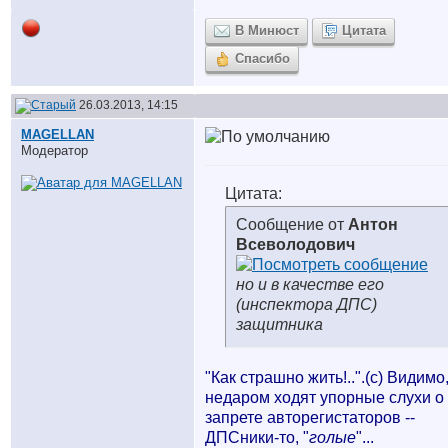
В Минюст
Цитата
Спасибо
26.03.2013, 14:15
MAGELLAN
Модератор
Цитата:
Сообщение от
Антон
Всеволодович
но и в качестве его
(инспектора ДПС)
защитника
"Как страшно жить!..".
(с) Видимо
недаром ходят упорные слухи о
запрете авторегистаторов --
ДПСники-то, "
голые
"...