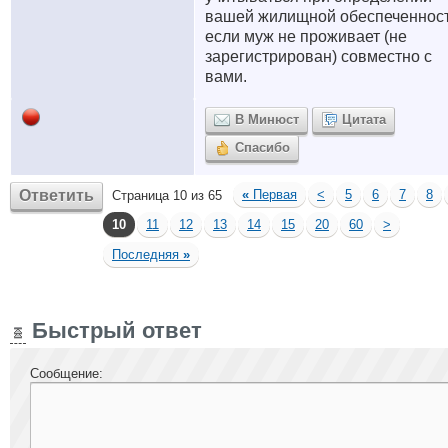
вашей жилищной обеспеченност
если муж не проживает (не
зарегистрирован) совместно с
вами.
В Минюст
Цитата
Спасибо
Ответить
«
Первая
<
5
6
7
8
Страница 10 из 65
10
11
12
13
14
15
20
60
>
Последняя
»
Быстрый ответ
Сообщение: