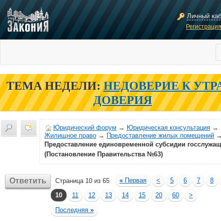
Личный ка
Регистраци
ТЕМА НЕДЕЛИ:
НЕДОВЕРИЕ К УТР
ДОВЕРИЯ
Юридический форум
→
Юридическая консультация
→
Жилищное право
→
Предоставление жилых помещений
Предоставление единовременной субсидии госслужа
(Постановление Правительства №63)
Ответить
«
Первая
<
5
6
7
8
Страница 10 из 65
10
11
12
13
14
15
20
60
>
Последняя
»