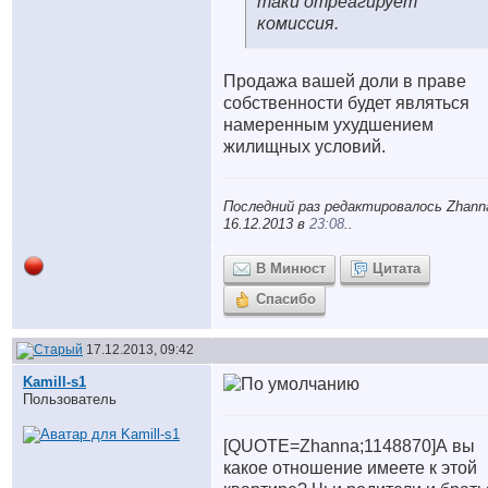
таки отреагирует
комиссия.
Продажа вашей доли в праве
собственности будет являться
намеренным ухудшением
жилищных условий.
Последний раз редактировалось Zhann
16.12.2013 в
23:08
..
В Минюст
Цитата
Спасибо
17.12.2013, 09:42
Kamill-s1
Пользователь
[QUOTE=Zhanna;1148870]А вы
какое отношение имеете к этой