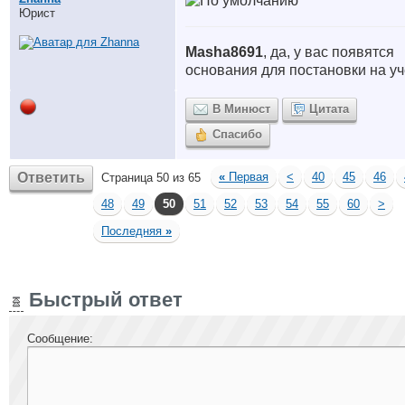
Юрист
Masha8691
, да, у вас появятся
основания для постановки на уч
В Минюст
Цитата
Спасибо
Ответить
«
Первая
<
40
45
46
Страница 50 из 65
48
49
50
51
52
53
54
55
60
>
Последняя
»
Быстрый ответ
Сообщение: