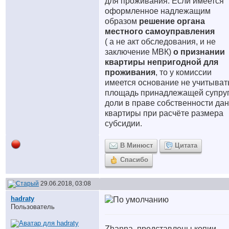
для проживания. Если имеется
оформленное надлежащим
образом
решение органа
местного самоуправления
( а не акт обследования, и не
заключение МВК)
о признании
квартиры непригодной для
проживания
, то у комиссии
имеется основание не учитыват
площадь принадлежащей супру
доли в праве собственности да
квартиры при расчёте размера
субсидии.
В Минюст
Цитата
Спасибо
29.06.2018, 03:08
hadraty
Пользователь
Zhanna, представлены копии