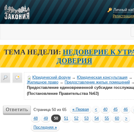
Личный ка
Регистраци
ТЕМА НЕДЕЛИ:
НЕДОВЕРИЕ К УТР
ДОВЕРИЯ
Юридический форум
→
Юридическая консультация
→
Жилищное право
→
Предоставление жилых помещений
Предоставление единовременной субсидии госслужа
(Постановление Правительства №63)
Ответить
«
Первая
<
40
45
46
Страница 50 из 65
48
49
50
51
52
53
54
55
60
>
Последняя
»