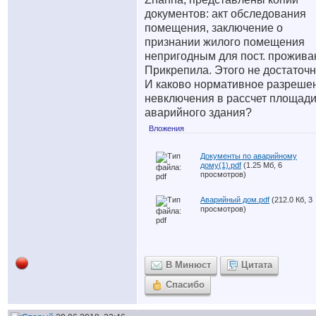
документов: акт обследования
помещения, заключение о
признании жилого помещения
непригодным для пост. прожива
Прикрепила. Этого не достаточ
И каково нормативное разреше
невключения в рассчет площад
аварийного здания?
Вложения
Документы по аварийному
дому(1).pdf
(1.25 Мб, 6
просмотров)
Аварийный дом.pdf
(212.0 Кб, 3
просмотров)
В Минюст
Цитата
Спасибо