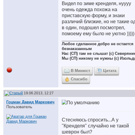
Видел по зиме кренделя, нуууу
очень одежда похожа на
приставскую форму, и знаки
различий близкие, но не такие о
в один, подошел посмотрел,
помоему ему было не уютно )))))
__________________
Любое сделанное добро не остается
безнаказанным
Нас (СП) там не слышат (с) Северяни
Мы (СП) никому не нужны (с) Изольд
В Минюст
Цитата
Спасибо
19.06.2013, 12:27
Гоцман Давид Маркович
Пользователь
Стесняюсь спросить...А у
"Кренделя" случайно не такой
шеврон был?