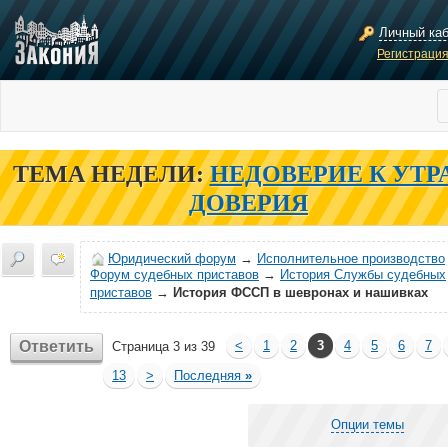
Личный ка
Регистраци
ТЕМА НЕДЕЛИ:
НЕДОВЕРИЕ К УТР
ДОВЕРИЯ
Юридический форум
→
Исполнительное производство
Форум судебных приставов
→
История Службы судебных
приставов
→
История ФССП в шевронах и нашивках
Ответить
<
1
2
3
4
5
6
7
Страница 3 из 39
13
>
Последняя
»
Опции темы