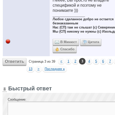
Нееее, Вы просто не владете
спецификой и поэтому не
понимаете )))
__________________
Любое сделанное добро не остается
безнаказанным
Нас (СП) там не слышат (с) Северяни
Мы (СП) никому не нужны (с) Изольд
В Минюст
Цитата
Спасибо
Ответить
<
1
2
3
4
5
6
7
Страница 3 из 39
13
>
Последняя
»
Быстрый ответ
Сообщение: