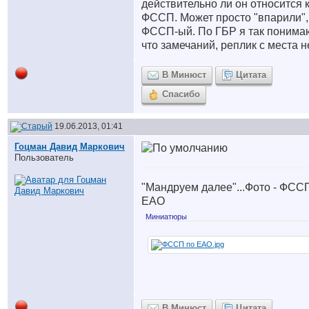
действительно ли он относится 
ФССП. Может просто "впарили",
ФССП-ый. По ГБР я так понима
что замечаний, реплик с места н
В Минюст
Цитата
Спасибо
19.06.2013, 01:41
Гоцман Давид Маркович
Пользователь
"Мандруем далее"...Фото - ФСС
ЕАО
Миниатюры
В Минюст
Цитата