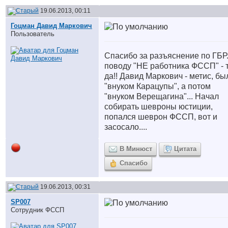
19.06.2013, 00:11
Гоцман Давид Маркович
Пользователь
Спасибо за разъяснение по ГБР
поводу "НЕ работника ФССП" - 
да!! Давид Маркович - метис, бы
"внуком Карацупы", а потом
"внуком Верещагина"... Начал
собирать шевроны юстиции,
попался шеврон ФССП, вот и
засосало....
В Минюст
Цитата
Спасибо
19.06.2013, 00:31
SP007
Сотрудник ФССП